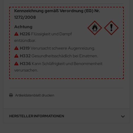
ler
Kennzeichnung gemäß Verordnung (EG) Nr.
1272/2008
yhawk
Achtung
rces of Valor / Waltersons
H226
Flüssigkeit und Dampf
entzündbar.
re Hobby
H319
Verursacht schwere Augenreizung.
H332
Gesundheitsschädlich bei Einatmen.
eedom Model Kits
H336
Kann Schläfrigkeit und Benommenheit
verursachen.
jimi
ahleri
Artikeldatenblatt drucken
sPatch Models
cko Models
HERSTELLER INFORMATIONEN
ow2B