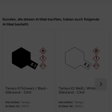
eat Wall Hobby
segawa
Kunden, die diesen Artikel kauften, haben auch folgende
ller
Artikel bestellt:
 Models
bby 2000
bby Boss
bby Craft
mbrol
LOVE KIT
Tamiya X1 Schwarz / Black -
Tamiya X2 Weiß / White -
Glänzend - 23ml
Glänzend - 23ml
G Models
Hersteller:
Tamiya
Hersteller:
Tamiya
Artikel-Nr.:
81001
Artikel-Nr.:
81002
M