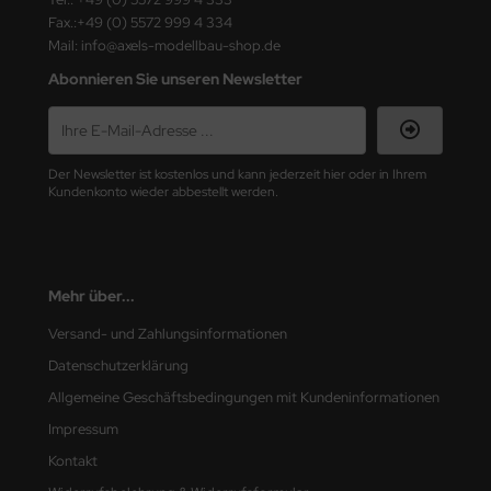
Fax.:+49 (0) 5572 999 4 334
nu-Beemax
Mail: info@axels-modellbau-shop.de
Abonnieren Sie unseren Newsletter
nda-Hobby
gasus Hobbies
Der Newsletter ist kostenlos und kann jederzeit hier oder in Ihrem
atz Nunu
Kundenkonto wieder abbestellt werden.
usmodel
ar Lights
Mehr über...
ntos Model
Versand- und Zahlungsinformationen
Datenschutzerklärung
vell
Allgemeine Geschäftsbedingungen mit Kundeninformationen
ich.Models
Impressum
Kontakt
den