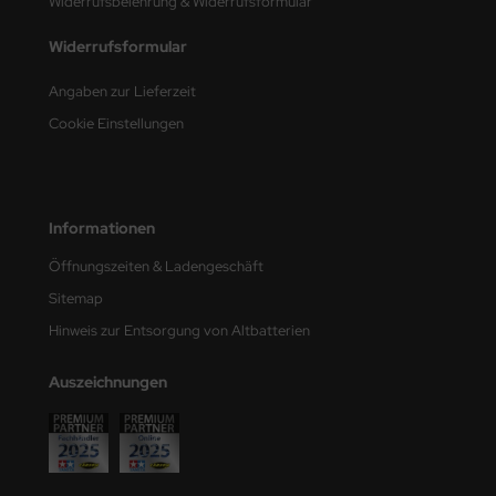
Widerrufsbelehrung & Widerrufsformular
e Field Model
Widerrufsformular
bre Model
Angaben zur Lieferzeit
HUMO-Kits
Cookie Einstellungen
unkmodels
ar Art
Informationen
ecial Hobby
Öffnungszeiten & Ladengeschäft
Sitemap
ar-Decals
Hinweis zur Entsorgung von Altbatterien
yata
Auszeichnungen
kom
miya