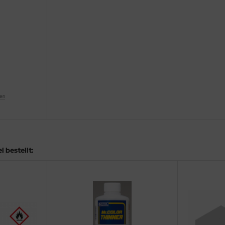
ten
 bestellt: