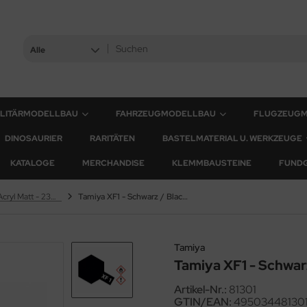
Alle
ILITÄRMODELLBAU
FAHRZEUGMODELLBAU
FLUGZEUG
DINOSAURIER
RARITÄTEN
BASTELMATERIAL U. WERKZEUGE
KATALOGE
MERCHANDISE
KLEMMBAUSTEINE
FUND
XF Farben - Acryl Matt - 23ml & 10ml
Tamiya XF1 - Schwarz / Black - Matt - 23ml
Tamiya
Tamiya XF1 - Schwarz
Artikel-Nr.:
81301
GTIN/EAN:
49503448130