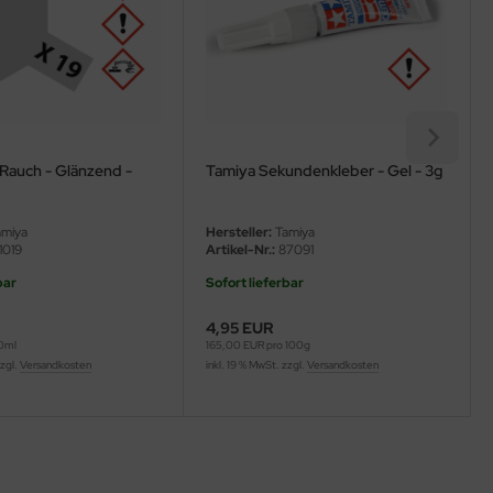
Rauch - Glänzend -
Tamiya Sekundenkleber - Gel - 3g
miya
Hersteller:
Tamiya
1019
Artikel-Nr.:
87091
bar
Sofort lieferbar
4,95 EUR
00ml
165,00 EUR pro 100g
zzgl.
Versandkosten
inkl. 19 % MwSt. zzgl.
Versandkosten