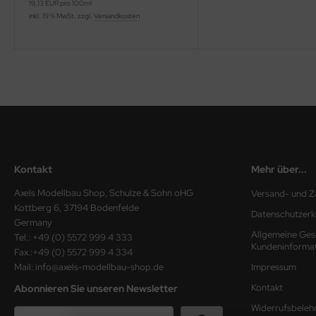
19,13 EUR pro 100ml
inkl. 19 % MwSt. zzgl.
Versandkosten
nu-Beemax
nda-Hobby
gasus Hobbies
atz Nunu
usmodel
Kontakt
Mehr über...
ar Lights
Axels Modellbau Shop, Schulze & Sohn oHG
Versand- und Z
Kottberg 6, 37194 Bodenfelde
ntos Model
Datenschutzerk
Germany
Allgemeine Ges
Tel.: +49 (0) 5572 999 4 333
vell
Kundeninforma
Fax.:+49 (0) 5572 999 4 334
Mail: info@axels-modellbau-shop.de
Impressum
ich.Models
Kontakt
Abonnieren Sie unseren Newsletter
den
Widerrufsbeleh