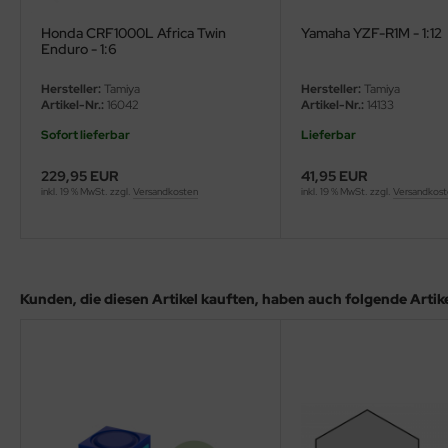
eat Wall Hobby
Honda CRF1000L Africa Twin
Yamaha YZF-R1M - 1:12
segawa
Enduro - 1:6
Hersteller:
Tamiya
Hersteller:
Tamiya
ller
Artikel-Nr.:
16042
Artikel-Nr.:
14133
 Models
Sofort lieferbar
Lieferbar
229,95 EUR
41,95 EUR
bby 2000
inkl. 19 % MwSt. zzgl.
Versandkosten
inkl. 19 % MwSt. zzgl.
Versandkos
bby Boss
bby Craft
Kunden, die diesen Artikel kauften, haben auch folgende Artikel
mbrol
LOVE KIT
G Models
M