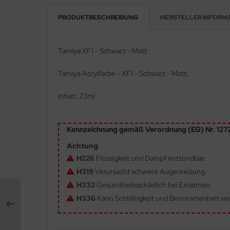
PRODUKTBESCHREIBUNG
HERSTELLER INFORM
e Field Model 1:35
rson Modelsport
bre Model - 1:35
assy Hobby
Tamiya XF1 - Schwarz - Matt
ar Art / Glow 2B 1:35
MK
Tamiya Acrylfarbe - XF1 - Schwarz - Matt.
nstige Hersteller
eatex
Inhalt: 23ml
kom 1:35
s Werk
Kennzeichnung gemäß Verordnung (EG) Nr. 12
miya 1:35
luxe Materials
Achtung
under Model 1:35
ODELKITS
H226
Flüssigkeit und Dampf entzündbar.
H319
Verursacht schwere Augenreizung.
umpeter 1:35
agon Models
H332
Gesundheitsschädlich bei Einatmen.
ezda 1:35
uard
H336
Kann Schläfrigkeit und Benommenheit ve
behör Maßstab 1:35
ergreen Scale Models