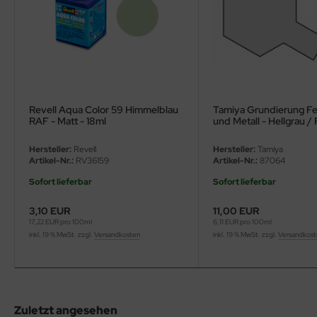
ini Model
leri
ata
Revell Aqua Color 59 Himmelblau
Tamiya Grundierung Fei
O Collections
RAF - Matt - 18ml
und Metall - Hellgrau / 
Surface Primer L for Pl
Metal - Light Grey - 18
NETIC
Hersteller:
Revell
Hersteller:
Tamiya
Artikel-Nr.:
RV36159
Artikel-Nr.:
87064
tty Hawk Model
Sofort lieferbar
Sofort lieferbar
tare
3,10 EUR
11,00 EUR
17,22 EUR pro 100ml
6,11 EUR pro 100ml
ick
inkl. 19 % MwSt. zzgl.
Versandkosten
inkl. 19 % MwSt. zzgl.
Versandkos
gic Factory
ASTER
Zuletzt angesehen