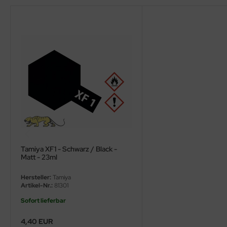
ster Box LTD
ster Tools
ng Model
liput
niArt
nicraft
rage Hobby
Tamiya XF1 - Schwarz / Black -
Matt - 23ml
delcollect
Hersteller:
Tamiya
ebius Models
Artikel-Nr.:
81301
Sofort lieferbar
PC
4,40 EUR
. Hobby / Gunze Sangyo