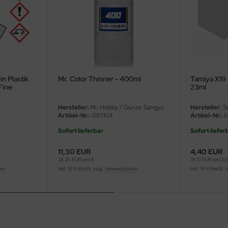
n Plastik
Mr. Color Thinner - 400ml
Tamiya X19 
Fine
23ml
astic &
0ml
Hersteller:
Mr. Hobby / Gunze Sangyo
Hersteller:
Ta
Artikel-Nr.:
GST104
Artikel-Nr.:
8
Sofort lieferbar
Sofort liefer
11,30 EUR
4,40 EUR
28,25 EUR pro 1l
19,13 EUR pro 1
ten
inkl. 19 % MwSt. zzgl.
Versandkosten
inkl. 19 % MwSt. 