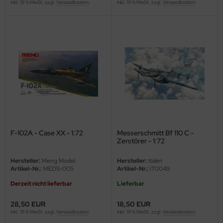
eat Wall Hobby
inkl. 19 % MwSt. zzgl.
Versandkosten
inkl. 19 % MwSt. zzgl.
Versandkosten
segawa
ller
 Models
bby 2000
bby Boss
bby Craft
F-102A - Case XX - 1:72
Messerschmitt Bf 110 C -
Zerstörer - 1:72
mbrol
Hersteller:
Meng Model
Hersteller:
Italeri
Artikel-Nr.:
MEDS-005
Artikel-Nr.:
IT0049
LOVE KIT
Derzeit nicht lieferbar
Lieferbar
G Models
28,50 EUR
18,50 EUR
inkl. 19 % MwSt. zzgl.
Versandkosten
inkl. 19 % MwSt. zzgl.
Versandkosten
M