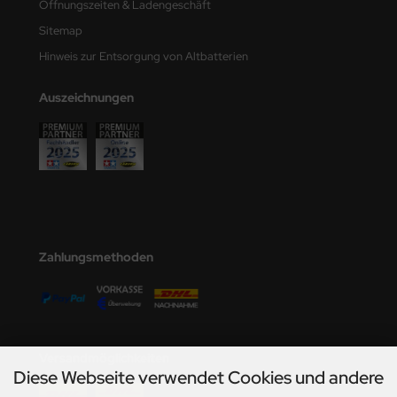
Öffnungszeiten & Ladengeschäft
Sitemap
Hinweis zur Entsorgung von Altbatterien
Auszeichnungen
Zahlungsmethoden
Versandmöglichkeiten
Diese Webseite verwendet Cookies und andere