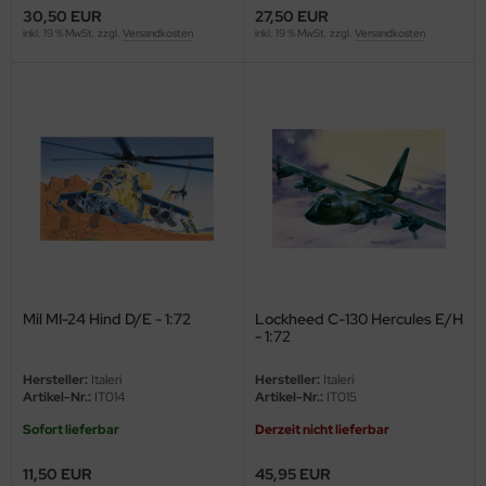
30,50 EUR
27,50 EUR
ler
inkl. 19 % MwSt. zzgl.
Versandkosten
inkl. 19 % MwSt. zzgl.
Versandkosten
yhawk
rces of Valor / Waltersons
re Hobby
eedom Model Kits
jimi
ahleri
Mil MI-24 Hind D/E - 1:72
Lockheed C-130 Hercules E/H
- 1:72
sPatch Models
Hersteller:
Italeri
Hersteller:
Italeri
Artikel-Nr.:
IT014
Artikel-Nr.:
IT015
cko Models
Sofort lieferbar
Derzeit nicht lieferbar
ow2B
11,50 EUR
45,95 EUR