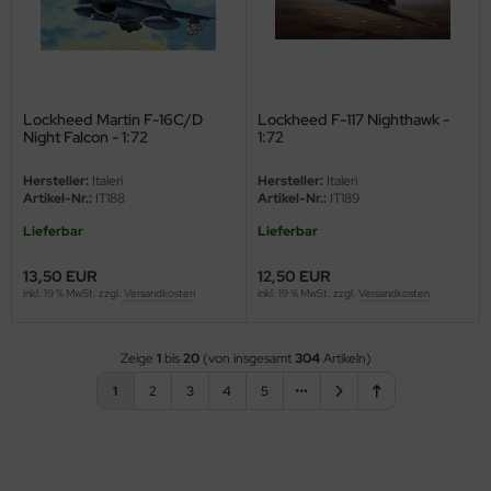
Lockheed Martin F-16C/D
Lockheed F-117 Nighthawk -
Night Falcon - 1:72
1:72
Hersteller:
Italeri
Hersteller:
Italeri
Artikel-Nr.:
IT188
Artikel-Nr.:
IT189
Lieferbar
Lieferbar
13,50 EUR
12,50 EUR
inkl. 19 % MwSt. zzgl.
Versandkosten
inkl. 19 % MwSt. zzgl.
Versandkosten
Zeige
1
bis
20
(von insgesamt
304
Artikeln)
1
2
3
4
5