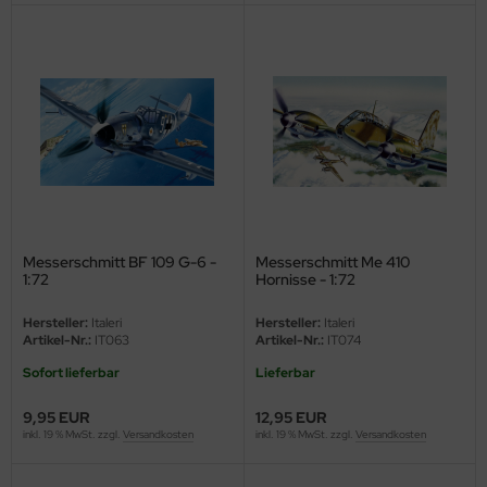
ini Model
leri
ata
O Collections
NETIC
Messerschmitt BF 109 G-6 -
Messerschmitt Me 410
tty Hawk Model
1:72
Hornisse - 1:72
tare
Hersteller:
Italeri
Hersteller:
Italeri
Artikel-Nr.:
IT063
Artikel-Nr.:
IT074
ick
Sofort lieferbar
Lieferbar
gic Factory
9,95 EUR
12,95 EUR
inkl. 19 % MwSt. zzgl.
Versandkosten
inkl. 19 % MwSt. zzgl.
Versandkosten
ASTER