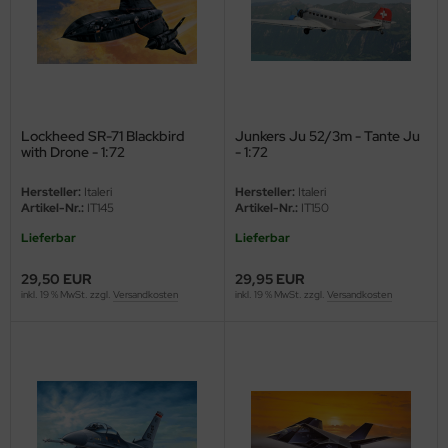
undermodel
ger Model
umpeter
lejo
Lockheed SR-71 Blackbird
Junkers Ju 52/3m - Tante Ju
with Drone - 1:72
- 1:72
spid Models
Hersteller:
Italeri
Hersteller:
Italeri
Artikel-Nr.:
IT145
Artikel-Nr.:
IT150
ezda
Lieferbar
Lieferbar
29,50 EUR
29,95 EUR
inkl. 19 % MwSt. zzgl.
Versandkosten
inkl. 19 % MwSt. zzgl.
Versandkosten