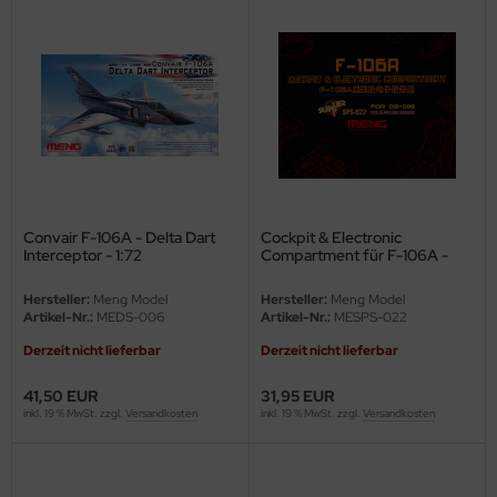
ster Box LTD
ster Tools
ng Model
liput
niArt
Convair F-106A - Delta Dart
Cockpit & Electronic
nicraft
Interceptor - 1:72
Compartment für F-106A -
1:72
rage Hobby
Hersteller:
Meng Model
Hersteller:
Meng Model
Artikel-Nr.:
MEDS-006
Artikel-Nr.:
MESPS-022
delcollect
Derzeit nicht lieferbar
Derzeit nicht lieferbar
ebius Models
41,50 EUR
31,95 EUR
inkl. 19 % MwSt. zzgl.
Versandkosten
inkl. 19 % MwSt. zzgl.
Versandkosten
PC
. Hobby / Gunze Sangyo