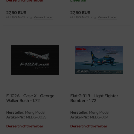
Derzeit nicht lieferbar
Lieferbar
e Field Model 1:35
27,50 EUR
27,50 EUR
rson Modelsport
inkl. 19 % MwSt. zzgl.
Versandkosten
inkl. 19 % MwSt. zzgl.
Versandkosten
bre Model - 1:35
assy Hobby
ar Art / Glow 2B 1:35
MK
nstige Hersteller
eatex
kom 1:35
s Werk
miya 1:35
luxe Materials
under Model 1:35
ODELKITS
F-102A - Case X - George
Fiat G.91 R - Light Fighter
Walker Bush - 1:72
Bomber - 1:72
umpeter 1:35
agon Models
Hersteller:
Meng Model
Hersteller:
Meng Model
ezda 1:35
uard
Artikel-Nr.:
MEDS-003S
Artikel-Nr.:
MEDS-004
Derzeit nicht lieferbar
Derzeit nicht lieferbar
behör Maßstab 1:35
ergreen Scale Models