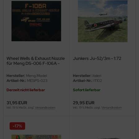
nu-Beemax
nda-Hobby
gasus Hobbies
atz Nunu
Wheel Wells & Exhaust Nozzle
Junkers Ju-52/3m - 1:72
für Meng DS-006 F-106A -
usmodel
1:72
Hersteller:
Meng Model
Hersteller:
Italeri
ar Lights
Artikel-Nr.:
MESPS-023
Artikel-Nr.:
IT102
Derzeit nicht lieferbar
Sofort lieferbar
ntos Model
31,95 EUR
29,95 EUR
vell
inkl. 19 % MwSt. zzgl.
Versandkosten
inkl. 19 % MwSt. zzgl.
Versandkosten
ich.Models
-17%
den