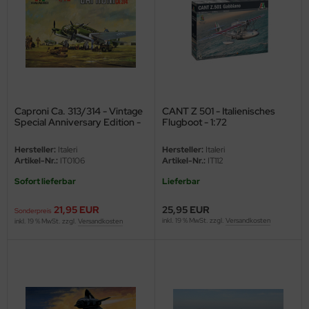
e Field Model
bre Model
HUMO-Kits
unkmodels
Caproni Ca. 313/314 - Vintage
CANT Z 501 - Italienisches
Special Anniversary Edition -
Flugboot - 1:72
ar Art
1:72
Hersteller:
Italeri
Hersteller:
Italeri
Artikel-Nr.:
IT0106
Artikel-Nr.:
IT112
ecial Hobby
Sofort lieferbar
Lieferbar
ar-Decals
21,95 EUR
25,95 EUR
Sonderpreis
yata
inkl. 19 % MwSt. zzgl.
Versandkosten
inkl. 19 % MwSt. zzgl.
Versandkosten
kom
miya