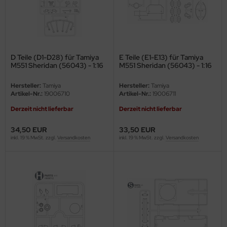
eat Wall Hobby
segawa
ller
D Teile (D1-D28) für Tamiya
E Teile (E1-E13) für Tamiya
M551 Sheridan (56043) - 1:16
M551 Sheridan (56043) - 1:16
 Models
Hersteller:
Tamiya
Hersteller:
Tamiya
bby 2000
Artikel-Nr.:
19006710
Artikel-Nr.:
19006711
Derzeit nicht lieferbar
Derzeit nicht lieferbar
bby Boss
34,50 EUR
33,50 EUR
bby Craft
inkl. 19 % MwSt. zzgl.
Versandkosten
inkl. 19 % MwSt. zzgl.
Versandkosten
mbrol
LOVE KIT
G Models
M