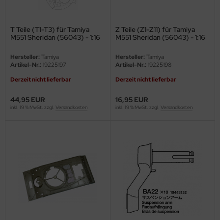
ster Box LTD
ster Tools
T Teile (T1-T3) für Tamiya
Z Teile (Z1-Z11) für Tamiya
M551 Sheridan (56043) - 1:16
M551 Sheridan (56043) - 1:16
ng Model
Hersteller:
Tamiya
Hersteller:
Tamiya
Artikel-Nr.:
19225197
Artikel-Nr.:
19225198
liput
Derzeit nicht lieferbar
Derzeit nicht lieferbar
niArt
44,95 EUR
16,95 EUR
inkl. 19 % MwSt. zzgl.
Versandkosten
inkl. 19 % MwSt. zzgl.
Versandkosten
nicraft
rage Hobby
delcollect
ebius Models
PC
. Hobby / Gunze Sangyo