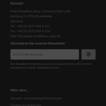
undermodel
Kontakt
ger Model
Axels Modellbau Shop, Schulze & Sohn oHG
Kottberg 6, 37194 Bodenfelde
umpeter
Germany
Tel.: +49 (0) 5572 999 4 333
lejo
Fax.:+49 (0) 5572 999 4 334
Mail: info@axels-modellbau-shop.de
spid Models
Abonnieren Sie unseren Newsletter
ezda
Der Newsletter ist kostenlos und kann jederzeit hier oder in Ihrem
Kundenkonto wieder abbestellt werden.
Mehr über...
Versand- und Zahlungsinformationen
Datenschutzerklärung