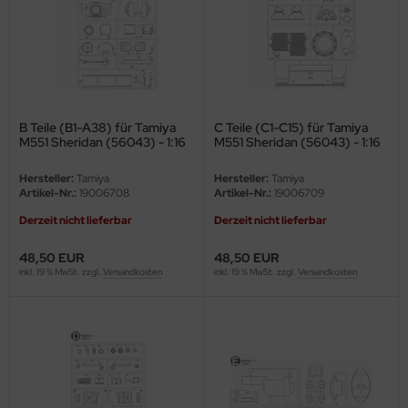
ler
yhawk
rces of Valor / Waltersons
B Teile (B1-A38) für Tamiya
C Teile (C1-C15) für Tamiya
re Hobby
M551 Sheridan (56043) - 1:16
M551 Sheridan (56043) - 1:16
eedom Model Kits
Hersteller:
Tamiya
Hersteller:
Tamiya
Artikel-Nr.:
19006708
Artikel-Nr.:
19006709
jimi
Derzeit nicht lieferbar
Derzeit nicht lieferbar
ahleri
48,50 EUR
48,50 EUR
inkl. 19 % MwSt. zzgl.
Versandkosten
inkl. 19 % MwSt. zzgl.
Versandkosten
sPatch Models
cko Models
ow2B