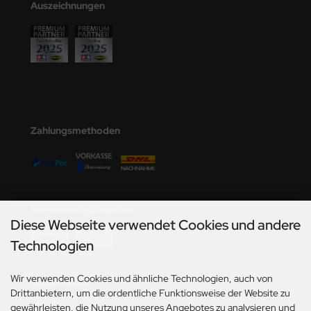
Auszeichnungen
Zahlungsmethoden
Versandmöglichkeiten
Diese Webseite verwendet Cookies und andere
Technologien
Wir verwenden Cookies und ähnliche Technologien, auch von
Social Media
Drittanbietern, um die ordentliche Funktionsweise der Website zu
gewährleisten, die Nutzung unseres Angebotes zu analysieren und