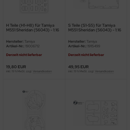
ini Model
leri
H Teile (H1-H8) für Tamiya
S Teile (S1-S5) für Tamiya
M551 Sheridan (56043) - 1:16
M551 Sheridan (56043) - 1:16
ata
Hersteller:
Tamiya
Hersteller:
Tamiya
Artikel-Nr.:
19006712
Artikel-Nr.:
19115499
O Collections
Derzeit nicht lieferbar
Derzeit nicht lieferbar
NETIC
19,80 EUR
49,95 EUR
tty Hawk Model
inkl. 19 % MwSt. zzgl.
Versandkosten
inkl. 19 % MwSt. zzgl.
Versandkosten
tare
ick
gic Factory
ASTER