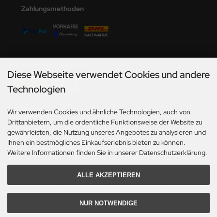
undermodel
Zahlungsmethoden
umpeter
lejo
spid Models
Versandmöglichkeiten
Diese Webseite verwendet Cookies und andere
ezda
Technologien
Wir verwenden Cookies und ähnliche Technologien, auch von
Social Media
Drittanbietern, um die ordentliche Funktionsweise der Website zu
gewährleisten, die Nutzung unseres Angebotes zu analysieren und
Ihnen ein bestmögliches Einkaufserlebnis bieten zu können.
Weitere Informationen finden Sie in unserer Datenschutzerklärung.
ALLE AKZEPTIEREN
*Gilt für Lieferungen innerhalb Deutschlands. Lieferzeiten für andere Länder und
Informationen zur Berechnung des Liefertermins siehe hier:
Angaben zur Lieferzeit.
NUR NOTWENDIGE
Alle Preise inkl. gesetzl. MwSt. zzgl.
Versandkosten
. Die durchgestrichenen Preise