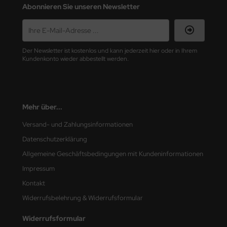
Abonnieren Sie unseren Newsletter
nu-Beemax
nda-Hobby
Der Newsletter ist kostenlos und kann jederzeit hier oder in Ihrem
Kundenkonto wieder abbestellt werden.
gasus Hobbies
atz Nunu
usmodel
Mehr über...
Versand- und Zahlungsinformationen
ar Lights
Datenschutzerklärung
ntos Model
Allgemeine Geschäftsbedingungen mit Kundeninformationen
Impressum
vell
Kontakt
ich.Models
Widerrufsbelehrung & Widerrufsformular
den
Widerrufsformular