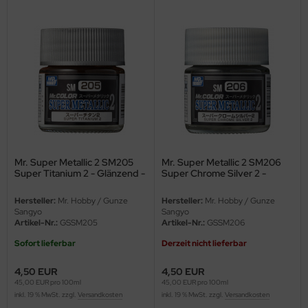
ler
yhawk
rces of Valor / Waltersons
re Hobby
eedom Model Kits
Mr. Super Metallic 2 SM205
Mr. Super Metallic 2 SM206
jimi
Super Titanium 2 - Glänzend -
Super Chrome Silver 2 -
10ml
Glänzend - 10ml
ahleri
Hersteller:
Mr. Hobby / Gunze
Hersteller:
Mr. Hobby / Gunze
Sangyo
Sangyo
Artikel-Nr.:
GSSM205
Artikel-Nr.:
GSSM206
sPatch Models
Sofort lieferbar
Derzeit nicht lieferbar
cko Models
4,50 EUR
4,50 EUR
ow2B
45,00 EUR pro 100ml
45,00 EUR pro 100ml
inkl. 19 % MwSt. zzgl.
Versandkosten
inkl. 19 % MwSt. zzgl.
Versandkosten