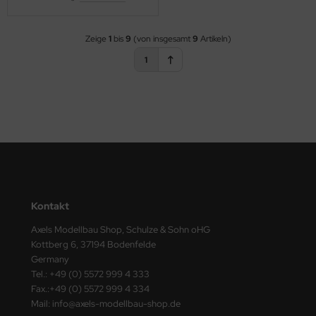
ster Box LTD
Zeige
1
bis
9
(von insgesamt
9
Artikeln)
ster Tools
1
ng Model
liput
niArt
nicraft
rage Hobby
Kontakt
delcollect
Axels Modellbau Shop, Schulze & Sohn oHG
Kottberg 6, 37194 Bodenfelde
ebius Models
Germany
Tel.: +49 (0) 5572 999 4 333
PC
Fax.:+49 (0) 5572 999 4 334
Mail: info@axels-modellbau-shop.de
. Hobby / Gunze Sangyo