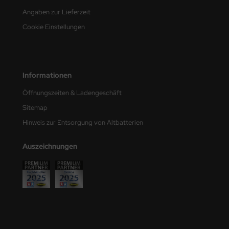
e Field Model
Angaben zur Lieferzeit
Cookie Einstellungen
bre Model
HUMO-Kits
Informationen
unkmodels
Öffnungszeiten & Ladengeschäft
ar Art
Sitemap
ecial Hobby
Hinweis zur Entsorgung von Altbatterien
ar-Decals
Auszeichnungen
yata
kom
miya