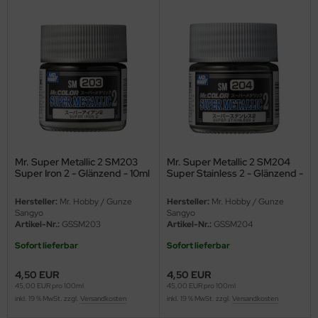
e Field Model 1:35
rson Modelsport
bre Model - 1:35
assy Hobby
ar Art / Glow 2B 1:35
MK
nstige Hersteller
eatex
kom 1:35
s Werk
Mr. Super Metallic 2 SM203
Mr. Super Metallic 2 SM204
Super Iron 2 - Glänzend - 10ml
Super Stainless 2 - Glänzend -
miya 1:35
luxe Materials
10ml
Hersteller:
Mr. Hobby / Gunze
Hersteller:
Mr. Hobby / Gunze
under Model 1:35
ODELKITS
Sangyo
Sangyo
Artikel-Nr.:
GSSM203
Artikel-Nr.:
GSSM204
umpeter 1:35
agon Models
Sofort lieferbar
Sofort lieferbar
ezda 1:35
uard
4,50 EUR
4,50 EUR
45,00 EUR pro 100ml
45,00 EUR pro 100ml
inkl. 19 % MwSt. zzgl.
Versandkosten
inkl. 19 % MwSt. zzgl.
Versandkosten
behör Maßstab 1:35
ergreen Scale Models