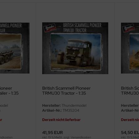
ioneer
British Scammell Pioneer
British S
ler - 1:35
TRMU30 Tractor - 1:35
TRMU30 
Transport
odel
Hersteller:
Thundermodel
Hersteller
5
Artikel-Nr.:
TM35204
Artikel-Nr.
ar
Derzeit nicht lieferbar
Derzeit ni
41,95 EUR
54,50 E
ndkosten
inkl. 19 % MwSt. zzgl.
Versandkosten
inkl. 19 % Mw