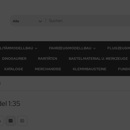
Alle
ILITÄRMODELLBAU
FAHRZEUGMODELLBAU
FLUGZEUG
DINOSAURIER
RARITÄTEN
BASTELMATERIAL U. WERKZEUGE
KATALOGE
MERCHANDISE
KLEMMBAUSTEINE
FUND
5
el 1:35
n