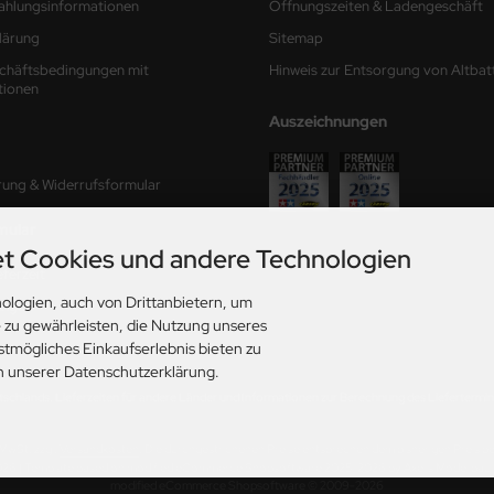
ahlungsinformationen
Öffnungszeiten & Ladengeschäft
lärung
Sitemap
chäftsbedingungen mit
Hinweis zur Entsorgung von Altbat
tionen
Auszeichnungen
rung & Widerrufsformular
mular
t Cookies und andere Technologien
ferzeit
ologien, auch von Drittanbietern, um
ungen
e zu gewährleisten, die Nutzung unseres
stmögliches Einkaufserlebnis bieten zu
in unserer Datenschutzerklärung.
utschlands. Lieferzeiten für andere Länder und Informationen zur Berechnung des Liefertermins
. MwSt. zzgl.
Versandkosten
. Die durchgestrichenen Preise entsprechen dem bisherigen Preis b
026 | Template based on modified eCommerce Shopsoftware 2025-2026 by Axel's Modellba
mod
ified eCommerce Shopsoftware © 2009-2026