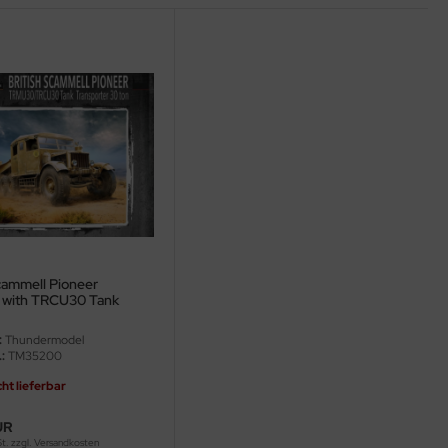
cammell Pioneer
with TRCU30 Tank
er - 30ton - 1:35
:
Thundermodel
:
TM35200
cht lieferbar
UR
St. zzgl.
Versandkosten