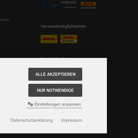
terien
Versandmöglichkeiten
Social Media
ALLE AKZEPTIEREN
NUR NOTWENDIGE
Einstellungen anpassen
 siehe hier:
Angaben zur Lieferzeit.
Datenschutzerklärung
Impressum
ei Axels Modellbau Shop.
u Shop Schulze & Sohn OHG