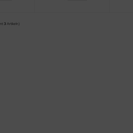
amt
3
Artikeln)