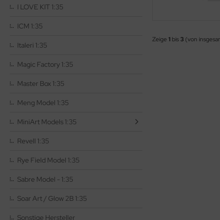
I LOVE KIT 1:35
rson Modelsport
ICM 1:35
Zeige
1
bis
3
(von insges
assy Hobby
Italeri 1:35
MK
Magic Factory 1:35
Master Box 1:35
eatex
Meng Model 1:35
s Werk
MiniArt Models 1:35
luxe Materials
Revell 1:35
ODELKITS
Rye Field Model 1:35
agon Models
Sabre Model - 1:35
uard
Soar Art / Glow 2B 1:35
ergreen Scale Models
Sonstige Hersteller