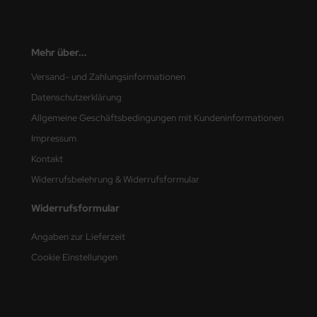
eat Wall Hobby
segawa
Mehr über...
ller
Versand- und Zahlungsinformationen
 Models
Datenschutzerklärung
Allgemeine Geschäftsbedingungen mit Kundeninformationen
bby 2000
Impressum
bby Boss
Kontakt
Widerrufsbelehrung & Widerrufsformular
bby Craft
Widerrufsformular
mbrol
Angaben zur Lieferzeit
LOVE KIT
Cookie Einstellungen
G Models
M