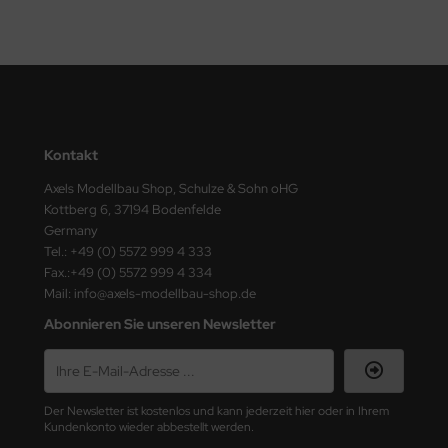
ler
yhawk
rces of Valor / Waltersons
re Hobby
Kontakt
Axels Modellbau Shop, Schulze & Sohn oHG
eedom Model Kits
Kottberg 6, 37194 Bodenfelde
Germany
jimi
Tel.: +49 (0) 5572 999 4 333
Fax.:+49 (0) 5572 999 4 334
ahleri
Mail: info@axels-modellbau-shop.de
Abonnieren Sie unseren Newsletter
sPatch Models
cko Models
ow2B
Der Newsletter ist kostenlos und kann jederzeit hier oder in Ihrem
Kundenkonto wieder abbestellt werden.