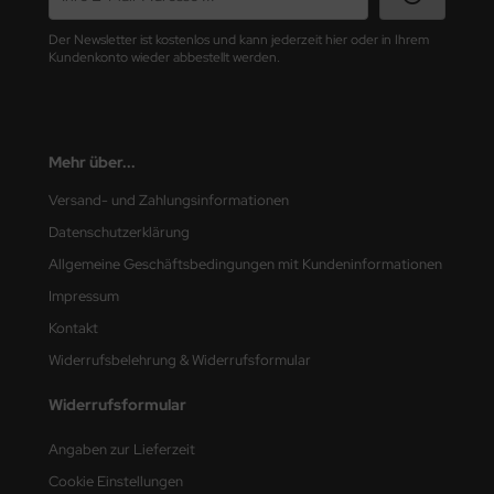
ler
Der Newsletter ist kostenlos und kann jederzeit hier oder in Ihrem
Kundenkonto wieder abbestellt werden.
yhawk
rces of Valor / Waltersons
Mehr über...
re Hobby
Versand- und Zahlungsinformationen
eedom Model Kits
Datenschutzerklärung
jimi
Allgemeine Geschäftsbedingungen mit Kundeninformationen
Impressum
ahleri
Kontakt
sPatch Models
Widerrufsbelehrung & Widerrufsformular
Widerrufsformular
cko Models
Angaben zur Lieferzeit
ow2B
Cookie Einstellungen