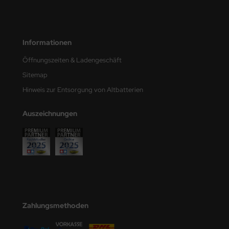
eat Wall Hobby
segawa
Informationen
ller
Öffnungszeiten & Ladengeschäft
 Models
Sitemap
Hinweis zur Entsorgung von Altbatterien
bby 2000
bby Boss
Auszeichnungen
bby Craft
mbrol
LOVE KIT
G Models
Zahlungsmethoden
M