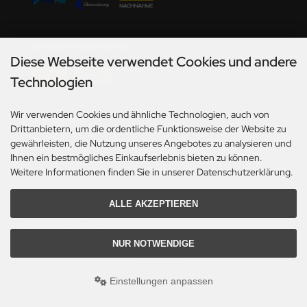
ini Model
Versandmöglichkeiten
leri
Diese Webseite verwendet Cookies und andere
Technologien
ata
O Collections
Wir verwenden Cookies und ähnliche Technologien, auch von
Social Media
Drittanbietern, um die ordentliche Funktionsweise der Website zu
NETIC
gewährleisten, die Nutzung unseres Angebotes zu analysieren und
Ihnen ein bestmögliches Einkaufserlebnis bieten zu können.
tty Hawk Model
Weitere Informationen finden Sie in unserer Datenschutzerklärung.
tare
ALLE AKZEPTIEREN
*Gilt für Lieferungen innerhalb Deutschlands. Lieferzeiten für andere Länder und
Informationen zur Berechnung des Liefertermins siehe hier:
Angaben zur Lieferzeit.
ick
NUR NOTWENDIGE
gic Factory
Alle Preise inkl. gesetzl. MwSt. zzgl.
Versandkosten
. Die durchgestrichenen Preise
entsprechen dem bisherigen Preis bei Axels Modellbau Shop.
Einstellungen anpassen
Axels Modellbau Shop © 2026 | Template based on modified eCommerce Shopsoftware
ASTER
2025-2026 by Axel's Modellbau Shop Schulze & Sohn OHG
mod
ified eCommerce Shopsoftware © 2009-2026