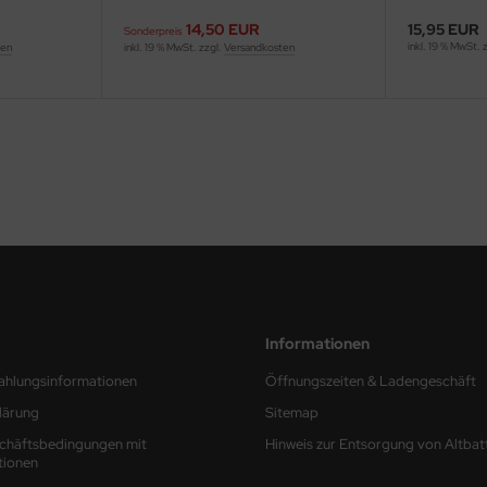
14,50 EUR
15,95 EUR
Sonderpreis
inkl. 19 % MwSt. 
ten
inkl. 19 % MwSt. zzgl.
Versandkosten
Informationen
ahlungsinformationen
Öffnungszeiten & Ladengeschäft
lärung
Sitemap
chäftsbedingungen mit
Hinweis zur Entsorgung von Altbat
tionen