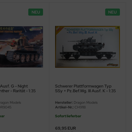
NEU
NEU
Ausf. G - Night
Schwerer Plattformwagen Typ
ther - Rarität - 1:35
SSy + Pz.Bef.Wg. III Ausf. K - 1:35
agon Models
Hersteller:
Dragon Models
R9045
Artikel-Nr.:
CH9118
bar
Sofort lieferbar
69,95 EUR