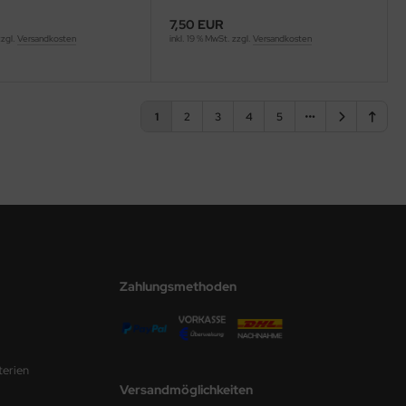
7,50 EUR
zzgl.
Versandkosten
inkl. 19 % MwSt. zzgl.
Versandkosten
1
2
3
4
5
Zahlungsmethoden
terien
Versandmöglichkeiten