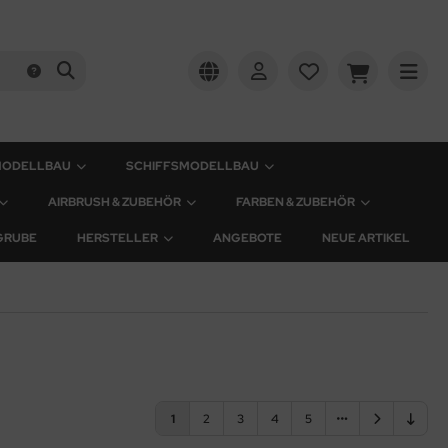
MODELLBAU
SCHIFFSMODELLBAU
AIRBRUSH & ZUBEHÖR
FARBEN & ZUBEHÖR
GRUBE
HERSTELLER
ANGEBOTE
NEUE ARTIKEL
1
2
3
4
5