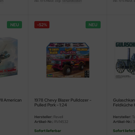
ten
inkl. 19 % MwSt. zzgl.
Versandkosten
inkl. 19 % MwSt. 
NEU
-52%
NEU
II American
1978 Chevy Blazer Pulldozer -
Gulaschkan
Pulled Pork - 1:24
Feldküche Hf
Hersteller:
Revell
Hersteller:
Ta
Artikel-Nr.:
RV14532
Artikel-Nr.:
3
Sofort lieferbar
Sofort liefer