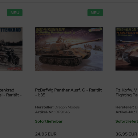
NEU
NEU
ttenkrad
PzBefWg Panther Ausf. G - Rarität
Pz.Kpfw. V 
 - Rarität -
- 1:35
Fighting Pan
Hersteller:
Dragon Models
Hersteller:
Dr
Artikel-Nr.:
DR9046
Artikel-Nr.:
D
Sofort lieferbar
Sofort liefer
24,95 EUR
36,95 EUR