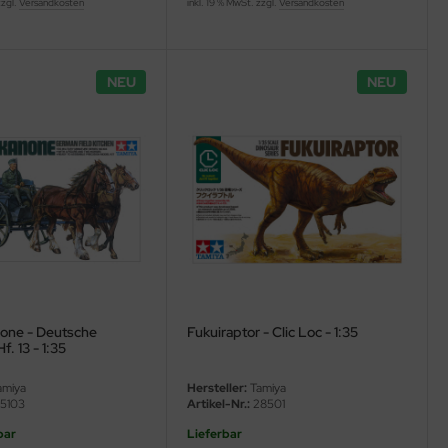
zzgl.
Versandkosten
inkl. 19 % MwSt. zzgl.
Versandkosten
NEU
NEU
one - Deutsche
Fukuiraptor - Clic Loc - 1:35
. 13 - 1:35
miya
Hersteller:
Tamiya
5103
Artikel-Nr.:
28501
bar
Lieferbar