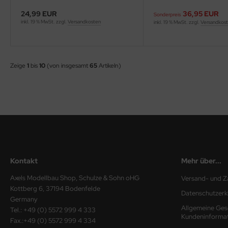
ler
24,99 EUR
36,95 EUR
Sonderpreis
inkl. 19 % MwSt. zzgl.
Versandkosten
inkl. 19 % MwSt. zzgl.
Versandkos
yhawk
rces of Valor / Waltersons
Zeige
1
bis
10
(von insgesamt
65
Artikeln)
re Hobby
eedom Model Kits
jimi
ahleri
Kontakt
Mehr über...
sPatch Models
Axels Modellbau Shop, Schulze & Sohn oHG
Versand- und Z
cko Models
Kottberg 6, 37194 Bodenfelde
Datenschutzerk
Germany
Allgemeine Ges
ow2B
Tel.: +49 (0) 5572 999 4 333
Kundeninforma
Fax.:+49 (0) 5572 999 4 334