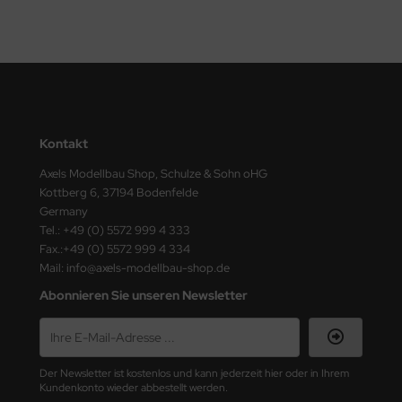
e Field Model 1:35
bre Model - 1:35
ar Art / Glow 2B 1:35
Kontakt
nstige Hersteller
Axels Modellbau Shop, Schulze & Sohn oHG
kom 1:35
Kottberg 6, 37194 Bodenfelde
Germany
miya 1:35
Tel.: +49 (0) 5572 999 4 333
Fax.:+49 (0) 5572 999 4 334
under Model 1:35
Mail: info@axels-modellbau-shop.de
Abonnieren Sie unseren Newsletter
umpeter 1:35
ezda 1:35
Der Newsletter ist kostenlos und kann jederzeit hier oder in Ihrem
behör Maßstab 1:35
Kundenkonto wieder abbestellt werden.