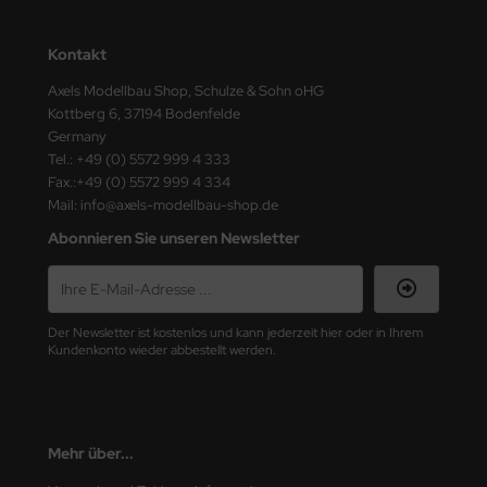
ster Box LTD
Kontakt
ster Tools
Axels Modellbau Shop, Schulze & Sohn oHG
ng Model
Kottberg 6, 37194 Bodenfelde
Germany
liput
Tel.: +49 (0) 5572 999 4 333
Fax.:+49 (0) 5572 999 4 334
niArt
Mail: info@axels-modellbau-shop.de
Abonnieren Sie unseren Newsletter
nicraft
rage Hobby
Der Newsletter ist kostenlos und kann jederzeit hier oder in Ihrem
delcollect
Kundenkonto wieder abbestellt werden.
ebius Models
PC
Mehr über...
. Hobby / Gunze Sangyo