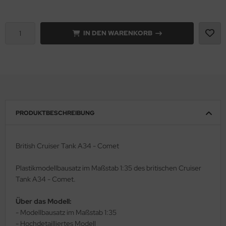
rson Modelsport
IN DEN WARENKORB
assy Hobby
MK
eatex
s Werk
PRODUKTBESCHREIBUNG
luxe Materials
British Cruiser Tank A34 - Comet
ODELKITS
Plastikmodellbausatz im Maßstab 1:35 des britischen Cruiser
agon Models
Tank A34 - Comet.
uard
Über das Modell:
- Modellbausatz im Maßstab 1:35
ergreen Scale Models
- Hochdetailliertes Modell