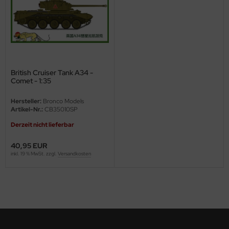
ini Model
leri
ata
British Cruiser Tank A34 -
Comet - 1:35
O Collections
Hersteller:
Bronco Models
NETIC
Artikel-Nr.:
CB35010SP
Derzeit nicht lieferbar
tty Hawk Model
40,95 EUR
tare
inkl. 19 % MwSt. zzgl.
Versandkosten
ick
gic Factory
ASTER