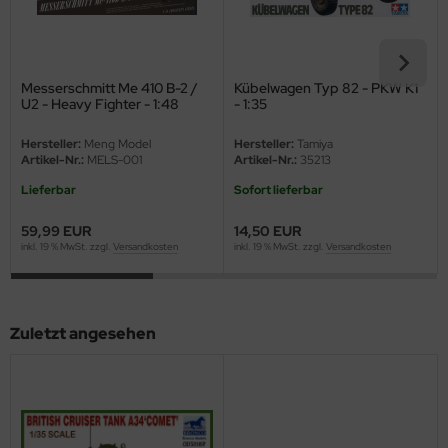
eat Wall Hobby
segawa
Messerschmitt Me 410 B-2 /
Kübelwagen Typ 82 - PKW K1
ller
U2 - Heavy Fighter - 1:48
- 1:35
 Models
Hersteller:
Meng Model
Hersteller:
Tamiya
Artikel-Nr.:
MELS-001
Artikel-Nr.:
35213
bby 2000
Lieferbar
Sofort lieferbar
bby Boss
59,99 EUR
14,50 EUR
inkl. 19 % MwSt. zzgl.
Versandkosten
inkl. 19 % MwSt. zzgl.
Versandkosten
bby Craft
mbrol
Zuletzt angesehen
LOVE KIT
G Models
M