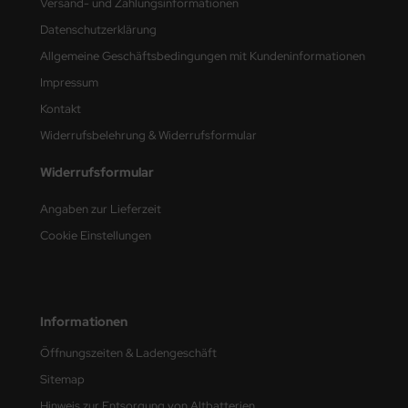
Versand- und Zahlungsinformationen
Datenschutzerklärung
nu-Beemax
Allgemeine Geschäftsbedingungen mit Kundeninformationen
nda-Hobby
Impressum
Kontakt
gasus Hobbies
Widerrufsbelehrung & Widerrufsformular
atz Nunu
Widerrufsformular
usmodel
Angaben zur Lieferzeit
ar Lights
Cookie Einstellungen
ntos Model
vell
Informationen
ich.Models
Öffnungszeiten & Ladengeschäft
Sitemap
den
Hinweis zur Entsorgung von Altbatterien