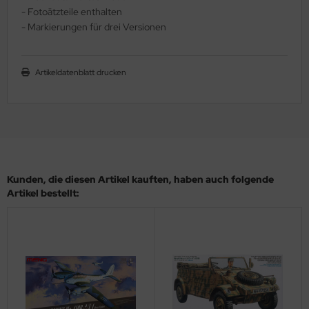
- Fotoätzteile enthalten
ler
- Markierungen für drei Versionen
yhawk
Artikeldatenblatt drucken
rces of Valor / Waltersons
re Hobby
eedom Model Kits
jimi
Kunden, die diesen Artikel kauften, haben auch folgende
Artikel bestellt:
ahleri
sPatch Models
cko Models
ow2B