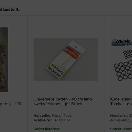
 bestellt:
Universelle Ketten - 40 cm lang,
Kugellager
uren) - 1:16
zwei Versionen - je 1 Stück
Tamiya Leo
56020 / 560
Hersteller:
Master Tools
Hersteller:
S
Artikel-Nr.:
TRU06624
Artikel-Nr.:
L
Sofort lieferbar
Sofort liefer