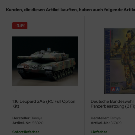
eat Wall Hobby
Kunden, die diesen Artikel kauften, haben auch folgende Artikel
segawa
-34%
ller
 Models
bby 2000
bby Boss
bby Craft
mbrol
1:16 Leopard 2A6 (RC Full Option
Deutsche Bundeswehr
LOVE KIT
Kit)
Panzerbesatzung (2 Fig
Hersteller:
Tamiya
Hersteller:
Tamiya
G Models
Artikel-Nr.:
56020
Artikel-Nr.:
36309
M
Sofort lieferbar
Lieferbar