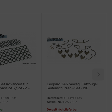
-Set Advanced für
Leopard 2A6 bewegl. Trittbügel
pard 2A6 / 2A7V –
Seitenschürzen - Set - 1:16
47 – 1:16
CHUMO-Kits
Hersteller:
SCHUMO-Kits
20012
Artikel-Nr.:
L2A60012
bar
Derzeit nicht lieferbar