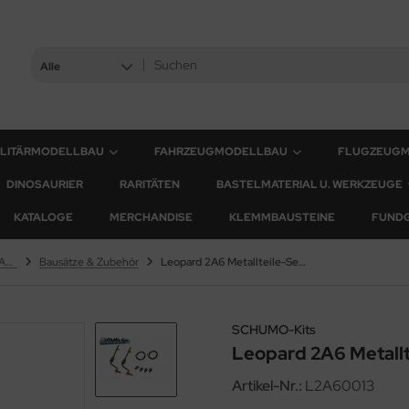
Alle
ILITÄRMODELLBAU
FAHRZEUGMODELLBAU
FLUGZEUG
DINOSAURIER
RARITÄTEN
BASTELMATERIAL U. WERKZEUGE
KATALOGE
MERCHANDISE
KLEMMBAUSTEINE
FUND
Leopard 2A6 & Leopard 2A7V
Bausätze & Zubehör
Leopard 2A6 Metallteile-Set I - Front - 1:16
SCHUMO-Kits
Leopard 2A6 Metalltei
Artikel-Nr.:
L2A60013