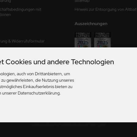
lärung
Sitemap
chäftsbedingungen mit
Hinweis zur Entsorgung von Altbat
tionen
Auszeichnungen
rung & Widerrufsformular
mular
t Cookies und andere Technologien
ferzeit
ologien, auch von Drittanbietern, um
ungen
e zu gewährleisten, die Nutzung unseres
stmögliches Einkaufserlebnis bieten zu
in unserer Datenschutzerklärung.
utschlands. Lieferzeiten für andere Länder und Informationen zur Berechnung des Liefertermins
. MwSt. zzgl.
Versandkosten
. Die durchgestrichenen Preise entsprechen dem bisherigen Preis b
026 | Template based on modified eCommerce Shopsoftware 2025-2026 by Axel's Modellba
mod
ified eCommerce Shopsoftware © 2009-2026