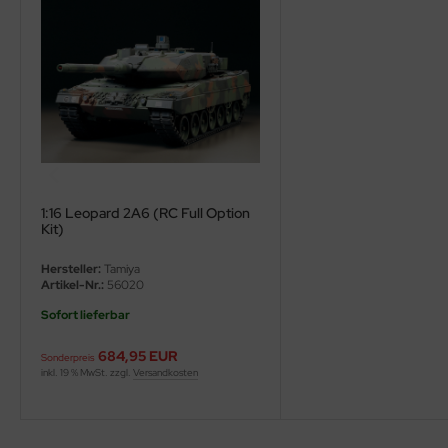
ler
yhawk
rces of Valor / Waltersons
re Hobby
eedom Model Kits
1:16 Leopard 2A6 (RC Full Option
Kit)
jimi
Hersteller:
Tamiya
ahleri
Artikel-Nr.:
56020
Sofort lieferbar
sPatch Models
684,95 EUR
Sonderpreis
cko Models
inkl. 19 % MwSt. zzgl.
Versandkosten
ow2B