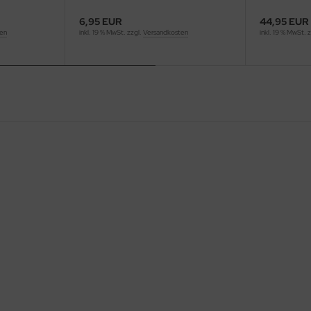
6,95 EUR
44,95 EUR
ten
inkl. 19 % MwSt. zzgl.
Versandkosten
inkl. 19 % MwSt. 