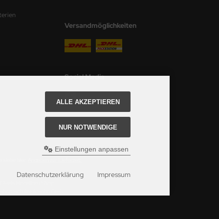
terien
Versandmöglichkeiten
Social Media
ALLE AKZEPTIEREN
NUR NOTWENDIGE
Einstellungen anpassen
 siehe hier:
Angaben zur Lieferzeit.
Datenschutzerklärung
Impressum
ei Axels Modellbau Shop.
u Shop Schulze & Sohn OHG