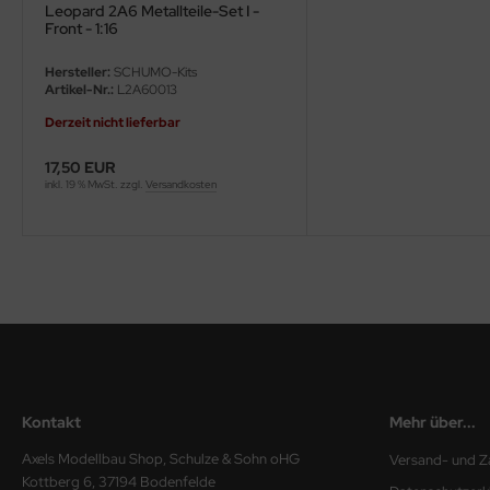
Leopard 2A6 Metallteile-Set I -
ster Box LTD
Front - 1:16
ster Tools
Hersteller:
SCHUMO-Kits
Artikel-Nr.:
L2A60013
ng Model
Derzeit nicht lieferbar
liput
17,50 EUR
inkl. 19 % MwSt. zzgl.
Versandkosten
niArt
nicraft
rage Hobby
delcollect
ebius Models
Kontakt
Mehr über...
PC
Axels Modellbau Shop, Schulze & Sohn oHG
Versand- und Z
Kottberg 6, 37194 Bodenfelde
. Hobby / Gunze Sangyo