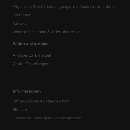
Allgemeine Geschäftsbedingungen mit Kundeninformationen
nu-Beemax
Impressum
Kontakt
nda-Hobby
Widerrufsbelehrung & Widerrufsformular
gasus Hobbies
Widerrufsformular
atz Nunu
Angaben zur Lieferzeit
usmodel
Cookie Einstellungen
ar Lights
ntos Model
Informationen
vell
Öffnungszeiten & Ladengeschäft
Sitemap
ich.Models
Hinweis zur Entsorgung von Altbatterien
den