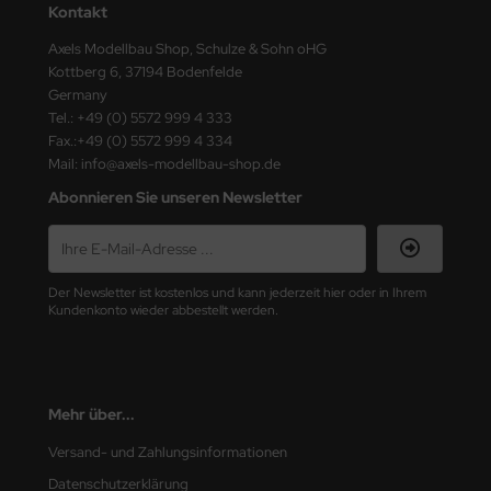
Kontakt
ster Box LTD
Axels Modellbau Shop, Schulze & Sohn oHG
ster Tools
Kottberg 6, 37194 Bodenfelde
Germany
ng Model
Tel.: +49 (0) 5572 999 4 333
Fax.:+49 (0) 5572 999 4 334
liput
Mail: info@axels-modellbau-shop.de
Abonnieren Sie unseren Newsletter
niArt
nicraft
Der Newsletter ist kostenlos und kann jederzeit hier oder in Ihrem
rage Hobby
Kundenkonto wieder abbestellt werden.
delcollect
ebius Models
Mehr über...
PC
Versand- und Zahlungsinformationen
Datenschutzerklärung
. Hobby / Gunze Sangyo