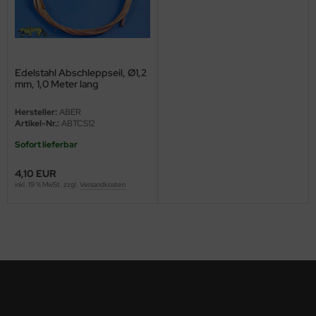
ini Model
leri
Edelstahl Abschleppseil, Ø1,2
ata
mm, 1,0 Meter lang
Hersteller:
ABER
O Collections
Artikel-Nr.:
ABTCS12
NETIC
Sofort lieferbar
4,10 EUR
tty Hawk Model
inkl. 19 % MwSt. zzgl.
Versandkosten
tare
ick
gic Factory
ASTER