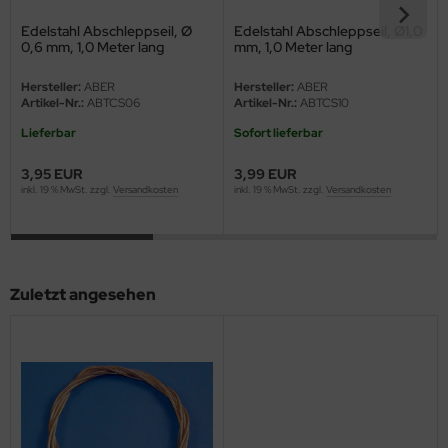
eat Wall Hobby
Edelstahl Abschleppseil, Ø
Edelstahl Abschleppseil, Ø1,0
0,6 mm, 1,0 Meter lang
mm, 1,0 Meter lang
segawa
Hersteller:
ABER
Hersteller:
ABER
ller
Artikel-Nr.:
ABTCS06
Artikel-Nr.:
ABTCS10
Lieferbar
Sofort lieferbar
 Models
3,95 EUR
3,99 EUR
bby 2000
inkl. 19 % MwSt. zzgl.
Versandkosten
inkl. 19 % MwSt. zzgl.
Versandkosten
bby Boss
bby Craft
Zuletzt angesehen
mbrol
LOVE KIT
G Models
M