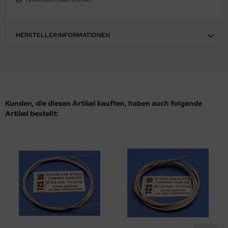
ler
yhawk
HERSTELLER INFORMATIONEN
rces of Valor / Waltersons
re Hobby
eedom Model Kits
Kunden, die diesen Artikel kauften, haben auch folgende
Artikel bestellt:
jimi
ahleri
sPatch Models
cko Models
ow2B