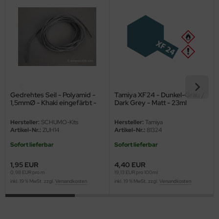
eat Wall Hobby
segawa
ller
 Models
bby 2000
Gedrehtes Seil - Polyamid -
Tamiya XF24 - Dunkel-Grau /
1,5mmØ - Khaki eingefärbt -
Dark Grey - Matt - 23ml
bby Boss
Länge 2m
Hersteller:
SCHUMO-Kits
Hersteller:
Tamiya
bby Craft
Artikel-Nr.:
ZUH14
Artikel-Nr.:
81324
Sofort lieferbar
Sofort lieferbar
mbrol
1,95 EUR
4,40 EUR
LOVE KIT
0,98 EUR pro m
19,13 EUR pro 100ml
inkl. 19 % MwSt. zzgl.
Versandkosten
inkl. 19 % MwSt. zzgl.
Versandkosten
G Models
M