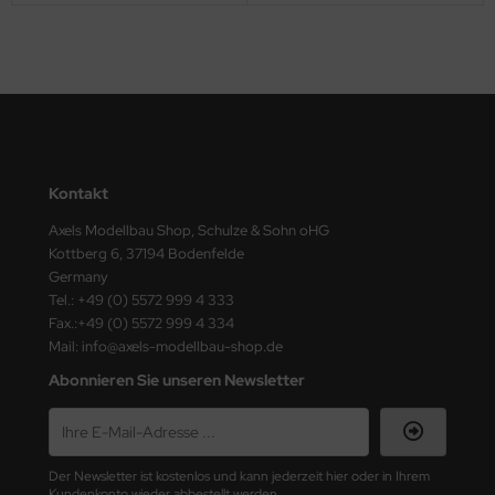
ster Box LTD
ster Tools
ng Model
liput
Kontakt
niArt
Axels Modellbau Shop, Schulze & Sohn oHG
nicraft
Kottberg 6, 37194 Bodenfelde
Germany
rage Hobby
Tel.: +49 (0) 5572 999 4 333
Fax.:+49 (0) 5572 999 4 334
Mail: info@axels-modellbau-shop.de
delcollect
Abonnieren Sie unseren Newsletter
ebius Models
PC
Der Newsletter ist kostenlos und kann jederzeit hier oder in Ihrem
. Hobby / Gunze Sangyo
Kundenkonto wieder abbestellt werden.