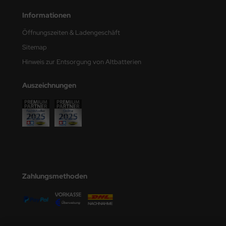
e Field Model
Informationen
bre Model
Öffnungszeiten & Ladengeschäft
Sitemap
HUMO-Kits
Hinweis zur Entsorgung von Altbatterien
unkmodels
Auszeichnungen
ar Art
ecial Hobby
ar-Decals
yata
Zahlungsmethoden
kom
miya