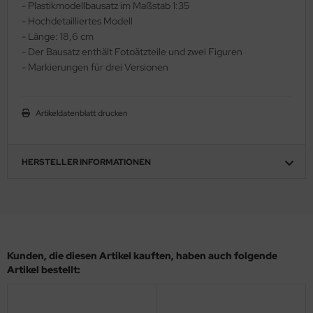
- Plastikmodellbausatz im Maßstab 1:35
ler
- Hochdetailliertes Modell
- Länge: 18,6 cm
yhawk
- Der Bausatz enthält Fotoätzteile und zwei Figuren
- Markierungen für drei Versionen
rces of Valor / Waltersons
re Hobby
Artikeldatenblatt drucken
eedom Model Kits
HERSTELLER INFORMATIONEN
jimi
ahleri
sPatch Models
Kunden, die diesen Artikel kauften, haben auch folgende
cko Models
Artikel bestellt:
ow2B