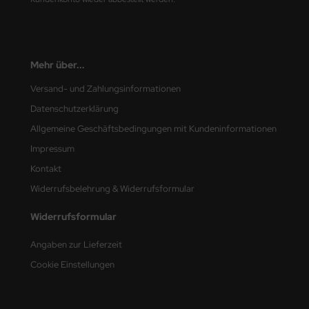
nu-Beemax
nda-Hobby
Mehr über...
gasus Hobbies
Versand- und Zahlungsinformationen
Datenschutzerklärung
atz Nunu
Allgemeine Geschäftsbedingungen mit Kundeninformationen
usmodel
Impressum
Kontakt
ar Lights
Widerrufsbelehrung & Widerrufsformular
ntos Model
Widerrufsformular
vell
Angaben zur Lieferzeit
ich.Models
Cookie Einstellungen
den