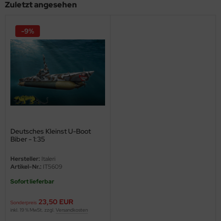
Zuletzt angesehen
ini Model
-9%
leri
ata
O Collections
NETIC
tty Hawk Model
Deutsches Kleinst U-Boot
Biber - 1:35
tare
Hersteller:
Italeri
ick
Artikel-Nr.:
IT5609
Sofort lieferbar
gic Factory
23,50 EUR
Sonderpreis
ASTER
inkl. 19 % MwSt. zzgl.
Versandkosten