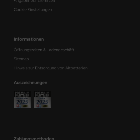
Angaben zur Lieferzeit
undermodel
Cookie Einstellungen
ger Model
umpeter
Informationen
lejo
Öffnungszeiten & Ladengeschäft
spid Models
Sitemap
ezda
Hinweis zur Entsorgung von Altbatterien
Auszeichnungen
Zahlungsmethoden