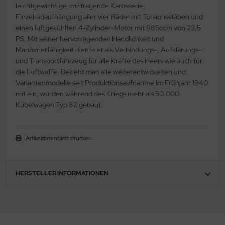
eat Wall Hobby
leichtgewichtige, mittragende Karosserie,
Einzelradaufhängung aller vier Räder mit Torsionsstäben und
segawa
einen luftgekühlten 4-Zylinder-Motor mit 985ccm von 23,5
PS. Mit seiner hervorragenden Handlichkeit und
ller
Manövrierfähigkeit diente er als Verbindungs-, Aufklärungs-
und Transportfahrzeug für alle Kräfte des Heers wie auch für
 Models
die Luftwaffe. Bezieht man alle weiterentwickelten und
Variantenmodelle seit Produktionsaufnahme im Frühjahr 1940
bby 2000
mit ein, wurden während des Kriegs mehr als 50.000
Kübelwagen Typ 82 gebaut.
bby Boss
bby Craft
Artikeldatenblatt drucken
mbrol
HERSTELLER INFORMATIONEN
LOVE KIT
G Models
M