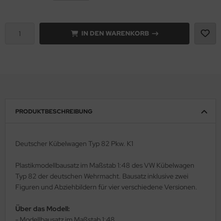
e Field Model 1:35
rson Modelsport
IN DEN WARENKORB
bre Model - 1:35
assy Hobby
ar Art / Glow 2B 1:35
MK
nstige Hersteller
eatex
kom 1:35
s Werk
PRODUKTBESCHREIBUNG
miya 1:35
luxe Materials
Deutscher Kübelwagen Typ 82 Pkw. K1
under Model 1:35
ODELKITS
Plastikmodellbausatz im Maßstab 1:48 des VW Kübelwagen
umpeter 1:35
agon Models
Typ 82 der deutschen Wehrmacht. Bausatz inklusive zwei
Figuren und Abziehbildern für vier verschiedene Versionen.
ezda 1:35
uard
Über das Modell:
behör Maßstab 1:35
ergreen Scale Models
- Modellbausatz im Maßstab 1:48