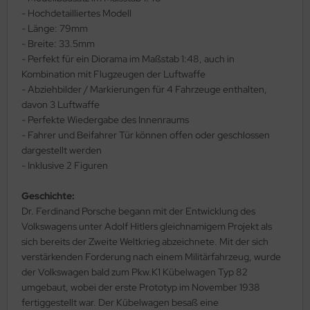
- Hochdetailliertes Modell
ler
- Länge: 79mm
- Breite: 33.5mm
yhawk
- Perfekt für ein Diorama im Maßstab 1:48, auch in
Kombination mit Flugzeugen der Luftwaffe
rces of Valor / Waltersons
- Abziehbilder / Markierungen für 4 Fahrzeuge enthalten,
davon 3 Luftwaffe
re Hobby
- Perfekte Wiedergabe des Innenraums
- Fahrer und Beifahrer Tür können offen oder geschlossen
eedom Model Kits
dargestellt werden
- Inklusive 2 Figuren
jimi
ahleri
Geschichte:
Dr. Ferdinand Porsche begann mit der Entwicklung des
sPatch Models
Volkswagens unter Adolf Hitlers gleichnamigem Projekt als
sich bereits der Zweite Weltkrieg abzeichnete. Mit der sich
cko Models
verstärkenden Forderung nach einem Militärfahrzeug, wurde
der Volkswagen bald zum Pkw.K1 Kübelwagen Typ 82
ow2B
umgebaut, wobei der erste Prototyp im November 1938
fertiggestellt war. Der Kübelwagen besaß eine