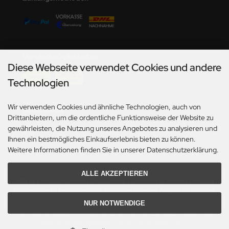
Versandmöglichkeiten
Diese Webseite verwendet Cookies und andere
Technologien
Wir verwenden Cookies und ähnliche Technologien, auch von
Social Media
Drittanbietern, um die ordentliche Funktionsweise der Website zu
gewährleisten, die Nutzung unseres Angebotes zu analysieren und
Ihnen ein bestmögliches Einkaufserlebnis bieten zu können.
Weitere Informationen finden Sie in unserer Datenschutzerklärung.
ALLE AKZEPTIEREN
*Gilt für Lieferungen innerhalb Deutschlands. Lieferzeiten für andere Länder und
Informationen zur Berechnung des Liefertermins siehe hier:
Angaben zur Lieferzeit.
NUR NOTWENDIGE
Alle Preise inkl. gesetzl. MwSt. zzgl.
Versandkosten
. Die durchgestrichenen Preise
entsprechen dem bisherigen Preis bei Axels Modellbau Shop.