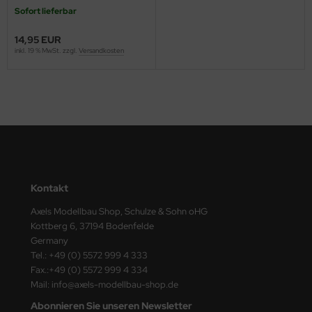
Sofort lieferbar
nu-Beemax
14,95 EUR
inkl. 19 % MwSt. zzgl.
Versandkosten
nda-Hobby
gasus Hobbies
atz Nunu
usmodel
ar Lights
Kontakt
ntos Model
Axels Modellbau Shop, Schulze & Sohn oHG
Kottberg 6, 37194 Bodenfelde
vell
Germany
Tel.: +49 (0) 5572 999 4 333
ich.Models
Fax.:+49 (0) 5572 999 4 334
Mail: info@axels-modellbau-shop.de
den
Abonnieren Sie unseren Newsletter