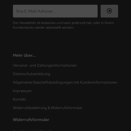
e Field Model
bre Model
Der Newsletter ist kostenlos und kann jederzeit hier oder in Ihrem
Kundenkonto wieder abbestellt werden.
HUMO-Kits
unkmodels
Mehr über...
ar Art
Versand- und Zahlungsinformationen
ecial Hobby
Datenschutzerklärung
ar-Decals
Allgemeine Geschäftsbedingungen mit Kundeninformationen
Impressum
yata
Kontakt
kom
Widerrufsbelehrung & Widerrufsformular
miya
Widerrufsformular