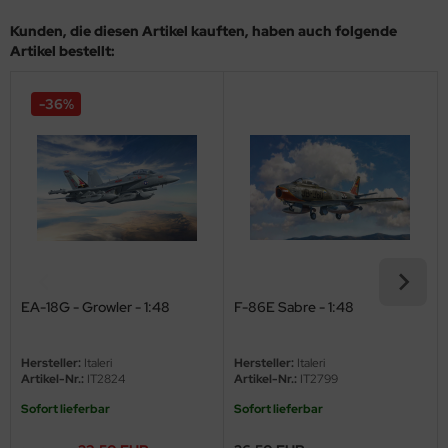
Kunden, die diesen Artikel kauften, haben auch folgende
ini Model
Artikel bestellt:
leri
-36%
ata
O Collections
NETIC
tty Hawk Model
tare
EA-18G - Growler - 1:48
F-86E Sabre - 1:48
ick
Hersteller:
Italeri
Hersteller:
Italeri
gic Factory
Artikel-Nr.:
IT2824
Artikel-Nr.:
IT2799
Sofort lieferbar
Sofort lieferbar
ASTER