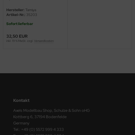
1:35
Hersteller:
Tamiya
nu-Beemax
Artikel-Nr.:
35203
Sofort lieferbar
nda-Hobby
32,50 EUR
gasus Hobbies
inkl. 19 % MwSt. zzgl.
Versandkosten
atz Nunu
usmodel
ar Lights
ntos Model
Kontakt
vell
Axels Modellbau Shop, Schulze & Sohn oHG
ich.Models
Kottberg 6, 37194 Bodenfelde
Germany
den
Tel.: +49 (0) 5572 999 4 333