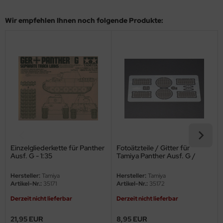
eat Wall Hobby
Wir empfehlen Ihnen noch folgende Produkte:
segawa
ller
 Models
bby 2000
bby Boss
bby Craft
Einzelgliederkette für Panther
Fotoätzteile / Gitter für
mbrol
Ausf. G - 1:35
Tamiya Panther Ausf. G /
Jagdpanther - 1:35
LOVE KIT
Hersteller:
Tamiya
Hersteller:
Tamiya
Artikel-Nr.:
35171
Artikel-Nr.:
35172
G Models
Derzeit nicht lieferbar
Derzeit nicht lieferbar
M
21,95 EUR
8,95 EUR