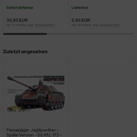
ster Box LTD
Sofort lieferbar
Lieferbar
ster Tools
35,95 EUR
5,95 EUR
inkl. 19 % MwSt. zzgl.
Versandkosten
inkl. 19 % MwSt. zzgl.
Versandkosten
ng Model
liput
Zuletzt angesehen
niArt
nicraft
rage Hobby
delcollect
ebius Models
PC
Panzerjäger Jagdpanther -
Späte Version - Sd.Kfz. 173 -
. Hobby / Gunze Sangyo