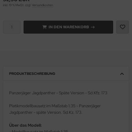
inkl. 19 % MwSt. zzgl.
Versandkosten
rson Modelsport
assy Hobby
IN DEN WARENKORB
MK
eatex
s Werk
PRODUKTBESCHREIBUNG
luxe Materials
ODELKITS
Panzerjäger Jagdpanther - Späte Version - Sd.Kfz. 173
agon Models
Platikmodellbausatz im Maßstab 1:35 - Panzerjäger
Jagdpanther - späte Version. Sd.Kz. 173.
uard
Über das Modell:
ergreen Scale Models
- Modellbausatz im Maßstab 1:35