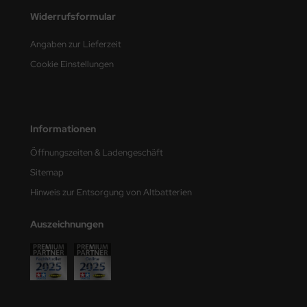
undermodel
Widerrufsformular
ger Model
Angaben zur Lieferzeit
umpeter
Cookie Einstellungen
lejo
spid Models
Informationen
ezda
Öffnungszeiten & Ladengeschäft
Sitemap
Hinweis zur Entsorgung von Altbatterien
Auszeichnungen