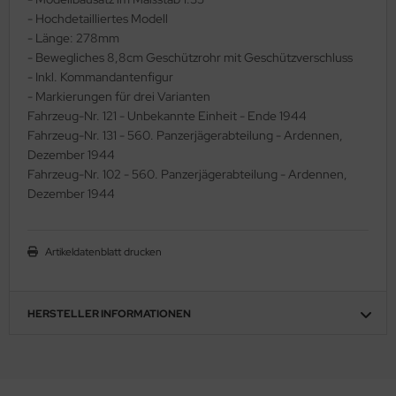
- Hochdetailliertes Modell
ler
- Länge: 278mm
- Bewegliches 8,8cm Geschützrohr mit Geschützverschluss
yhawk
- Inkl. Kommandantenfigur
- Markierungen für drei Varianten
rces of Valor / Waltersons
Fahrzeug-Nr. 121 - Unbekannte Einheit - Ende 1944
Fahrzeug-Nr. 131 - 560. Panzerjägerabteilung - Ardennen,
re Hobby
Dezember 1944
eedom Model Kits
Fahrzeug-Nr. 102 - 560. Panzerjägerabteilung - Ardennen,
Dezember 1944
jimi
ahleri
Artikeldatenblatt drucken
sPatch Models
HERSTELLER INFORMATIONEN
cko Models
ow2B