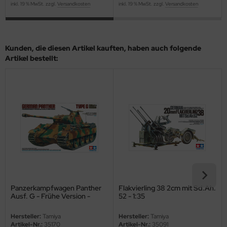
inkl. 19 % MwSt. zzgl.
Versandkosten
inkl. 19 % MwSt. zzgl.
Versandkosten
ini Model
leri
Kunden, die diesen Artikel kauften, haben auch folgende
Artikel bestellt:
ata
O Collections
NETIC
tty Hawk Model
tare
ick
Panzerkampfwagen Panther
Flakvierling 38 2cm mit Sd.Ah.
gic Factory
Ausf. G - Frühe Version -
52 - 1:35
Sd.Kfz. 171 - 1:35
ASTER
Hersteller:
Tamiya
Hersteller:
Tamiya
Artikel-Nr.:
35170
Artikel-Nr.:
35091