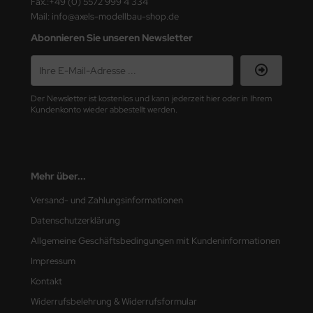
Fax.:+49 (0) 5572 999 4 334
e Field Model
Mail: info@axels-modellbau-shop.de
Abonnieren Sie unseren Newsletter
bre Model
HUMO-Kits
Der Newsletter ist kostenlos und kann jederzeit hier oder in Ihrem
unkmodels
Kundenkonto wieder abbestellt werden.
ar Art
ecial Hobby
Mehr über...
ar-Decals
Versand- und Zahlungsinformationen
Datenschutzerklärung
yata
Allgemeine Geschäftsbedingungen mit Kundeninformationen
kom
Impressum
Kontakt
miya
Widerrufsbelehrung & Widerrufsformular