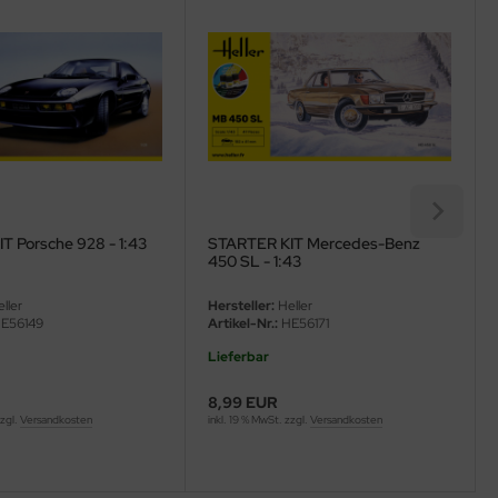
T Porsche 928 - 1:43
STARTER KIT Mercedes-Benz
450 SL - 1:43
ller
Hersteller:
Heller
E56149
Artikel-Nr.:
HE56171
Lieferbar
8,99 EUR
zzgl.
Versandkosten
inkl. 19 % MwSt. zzgl.
Versandkosten