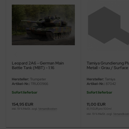
ler
yhawk
rces of Valor / Waltersons
re Hobby
eedom Model Kits
Leopard 2A6 - German Main
Tamiya Grundierung Pl
Battle Tank (MBT) - 1:16
Metall - Grau / Surface
jimi
for Plastic & Metal - Gr
Hersteller:
Trumpeter
Hersteller:
Tamiya
ahleri
Artikel-Nr.:
TRU00966
Artikel-Nr.:
87042
Sofort lieferbar
Sofort lieferbar
sPatch Models
154,95 EUR
11,00 EUR
cko Models
inkl. 19 % MwSt. zzgl.
Versandkosten
61,11 EUR pro 100ml
inkl. 19 % MwSt. zzgl.
Versandkos
ow2B