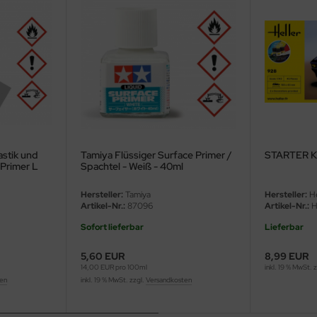
astik und
Tamiya Flüssiger Surface Primer /
STARTER KI
 Primer L
Spachtel - Weiß - 40ml
ey - 180ml
Hersteller:
Tamiya
Hersteller:
He
Artikel-Nr.:
87096
Artikel-Nr.:
H
Sofort lieferbar
Lieferbar
5,60 EUR
8,99 EUR
14,00 EUR pro 100ml
inkl. 19 % MwSt. 
ten
inkl. 19 % MwSt. zzgl.
Versandkosten