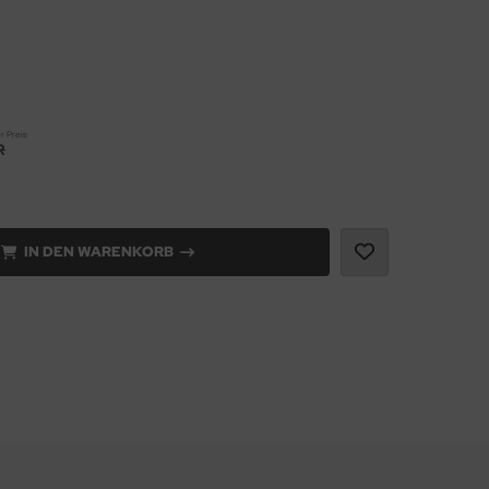
r Preis
R
IN DEN WARENKORB