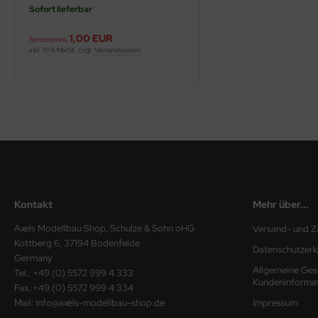
Sofort lieferbar
ini Model
1,00 EUR
Sonderpreis
inkl. 19 % MwSt. zzgl.
Versandkosten
leri
ata
O Collections
NETIC
tty Hawk Model
Kontakt
Mehr über...
tare
Axels Modellbau Shop, Schulze & Sohn oHG
Versand- und Z
ick
Kottberg 6, 37194 Bodenfelde
Datenschutzerk
Germany
gic Factory
Allgemeine Ges
Tel.: +49 (0) 5572 999 4 333
Kundeninforma
Fax.:+49 (0) 5572 999 4 334
ASTER
Mail: info@axels-modellbau-shop.de
Impressum