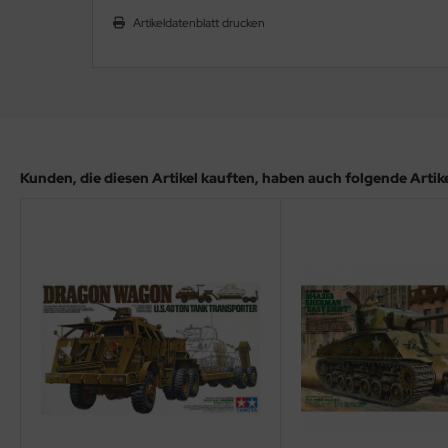
ler
Artikeldatenblatt drucken
yhawk
rces of Valor / Waltersons
re Hobby
Kunden, die diesen Artikel kauften, haben auch folgende Artikel
eedom Model Kits
jimi
ahleri
sPatch Models
cko Models
ow2B