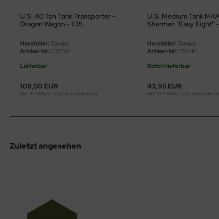
eat Wall Hobby
U.S. 40 Ton Tank Transporter -
U.S. Medium Tank M4
segawa
Dragon Wagon - 1:35
Sherman "Easy Eight" 
Theater - 1:35
Hersteller:
Tamiya
Hersteller:
Tamiya
ller
Artikel-Nr.:
35230
Artikel-Nr.:
35346
 Models
Lieferbar
Sofort lieferbar
108,50 EUR
43,95 EUR
bby 2000
inkl. 19 % MwSt. zzgl.
Versandkosten
inkl. 19 % MwSt. zzgl.
Versandkos
bby Boss
bby Craft
Zuletzt angesehen
mbrol
LOVE KIT
G Models
M