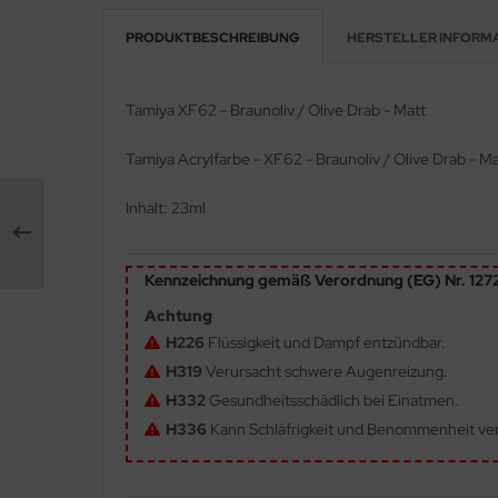
PRODUKTBESCHREIBUNG
HERSTELLER INFORM
e Field Model 1:35
rson Modelsport
bre Model - 1:35
assy Hobby
Tamiya XF62 - Braunoliv / Olive Drab - Matt
ar Art / Glow 2B 1:35
MK
Tamiya Acrylfarbe - XF62 - Braunoliv / Olive Drab - Ma
nstige Hersteller
eatex
Inhalt: 23ml
kom 1:35
s Werk
Kennzeichnung gemäß Verordnung (EG) Nr. 12
miya 1:35
luxe Materials
Achtung
under Model 1:35
ODELKITS
H226
Flüssigkeit und Dampf entzündbar.
H319
Verursacht schwere Augenreizung.
umpeter 1:35
agon Models
H332
Gesundheitsschädlich bei Einatmen.
ezda 1:35
uard
H336
Kann Schläfrigkeit und Benommenheit ve
behör Maßstab 1:35
ergreen Scale Models