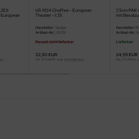
A3E8
US M24 Chaffee - European
7,5cm PAK 
- European
Theater - 1:35
mit Besatzu
1:35
Hersteller:
Tamiya
Hersteller:
Mi
Artikel-Nr.:
35391
Artikel-Nr.:
M
Derzeit nicht lieferbar
Lieferbar
32,50 EUR
24,95 EUR
ten
inkl. 19 % MwSt. zzgl.
Versandkosten
inkl. 19 % MwSt. 