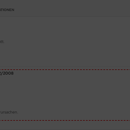
ATIONEN
tt.
72/2008
rursachen.