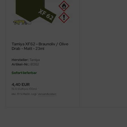
ini Model
leri
ata
Tamiya XF62 - Braunoliv / Olive
O Collections
Drab - Matt - 23ml
NETIC
Hersteller:
Tamiya
Artikel-Nr.:
81362
tty Hawk Model
Sofort lieferbar
tare
4,40 EUR
19,13 EUR pro 100ml
ick
inkl. 19 % MwSt. zzgl.
Versandkosten
gic Factory
ASTER