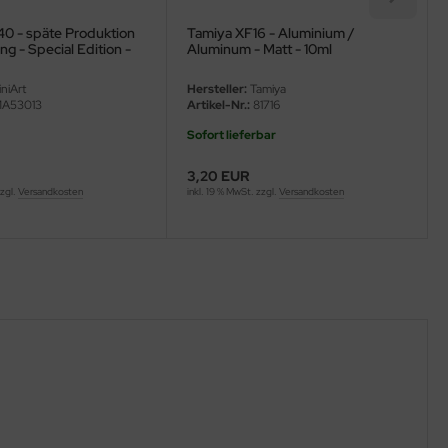
40 - späte Produktion
Tamiya XF16 - Aluminium /
ng - Special Edition -
Aluminum - Matt - 10ml
niArt
Hersteller:
Tamiya
A53013
Artikel-Nr.:
81716
Sofort lieferbar
3,20 EUR
zzgl.
Versandkosten
inkl. 19 % MwSt. zzgl.
Versandkosten