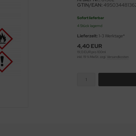
GTIN/EAN:
49503448136
Sofort lieferbar
4 Stück lagernd
Lieferzeit:
1-3 Werktage*
4,40 EUR
19,13 EUR pro 100ml
inkl. 19 % MwSt. zzgl.
Versandkosten