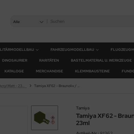
Alle
ILITÄRMODELLBAU
FAHRZEUGMODELLBAU
FLUGZEUG
DINOSAURIER
RARITÄTEN
BASTELMATERIAL U. WERKZEUGE
KATALOGE
MERCHANDISE
KLEMMBAUSTEINE
FUND
XF Farben - Acryl Matt - 23ml & 10ml
Tamiya XF62 - Braunoliv / Olive Drab - Matt - 23ml
Tamiya
Tamiya XF62 - Brauno
23ml
Artikel-Nr.:
81362