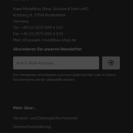
Axels Modellbau Shop, Schulze & Sohn oHG
nu-Beemax
Kottberg 6, 37194 Bodenfelde
Germany
nda-Hobby
Tel.: +49 (0) 5572 999 4 333
Fax.:+49 (0) 5572 999 4 334
gasus Hobbies
Mail: info@axels-modellbau-shop.de
Abonnieren Sie unseren Newsletter
atz Nunu
usmodel
Der Newsletter ist kostenlos und kann jederzeit hier oder in Ihrem
ar Lights
Kundenkonto wieder abbestellt werden.
ntos Model
vell
Mehr über...
ich.Models
Versand- und Zahlungsinformationen
den
Datenschutzerklärung