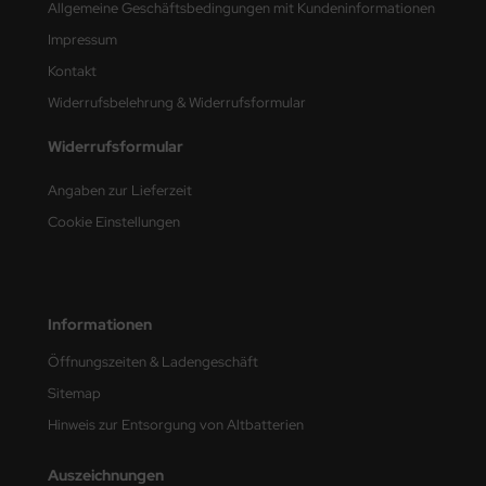
Allgemeine Geschäftsbedingungen mit Kundeninformationen
e Field Model
Impressum
bre Model
Kontakt
Widerrufsbelehrung & Widerrufsformular
HUMO-Kits
Widerrufsformular
unkmodels
Angaben zur Lieferzeit
ar Art
Cookie Einstellungen
ecial Hobby
ar-Decals
Informationen
yata
Öffnungszeiten & Ladengeschäft
Sitemap
kom
Hinweis zur Entsorgung von Altbatterien
miya
Auszeichnungen