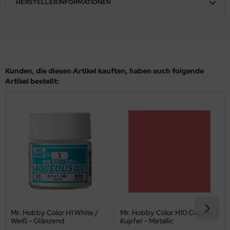
HERSTELLER INFORMATIONEN
eat Wall Hobby
segawa
ller
 Models
Kunden, die diesen Artikel kauften, haben auch folgende
Artikel bestellt:
bby 2000
bby Boss
bby Craft
mbrol
LOVE KIT
G Models
Mr. Hobby Color H1 White /
Mr. Hobby Color H10 Copper /
Weiß - Glänzend
Kupfer - Metallic
M