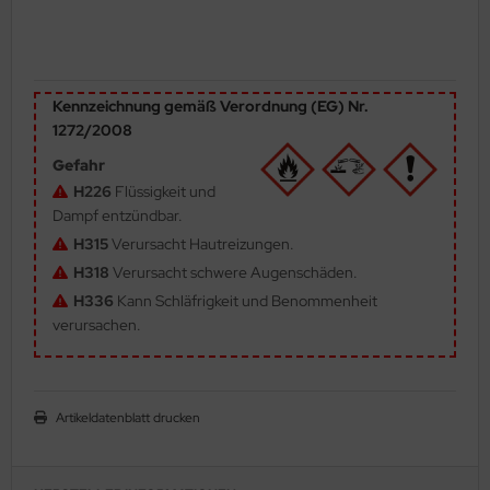
ler
yhawk
Kennzeichnung gemäß Verordnung (EG) Nr.
rces of Valor / Waltersons
1272/2008
Gefahr
re Hobby
H226
Flüssigkeit und
eedom Model Kits
Dampf entzündbar.
H315
Verursacht Hautreizungen.
jimi
H318
Verursacht schwere Augenschäden.
H336
Kann Schläfrigkeit und Benommenheit
ahleri
verursachen.
sPatch Models
cko Models
Artikeldatenblatt drucken
ow2B