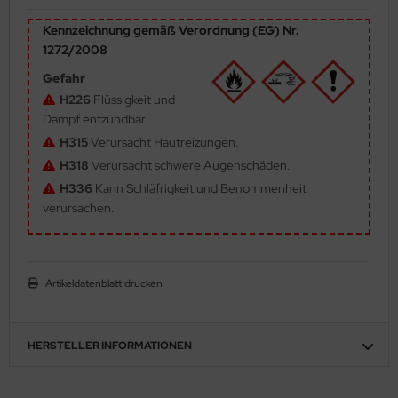
ler
Kennzeichnung gemäß Verordnung (EG) Nr.
1272/2008
yhawk
Gefahr
rces of Valor / Waltersons
H226
Flüssigkeit und
Dampf entzündbar.
re Hobby
H315
Verursacht Hautreizungen.
H318
Verursacht schwere Augenschäden.
eedom Model Kits
H336
Kann Schläfrigkeit und Benommenheit
verursachen.
jimi
ahleri
Artikeldatenblatt drucken
sPatch Models
cko Models
HERSTELLER INFORMATIONEN
ow2B