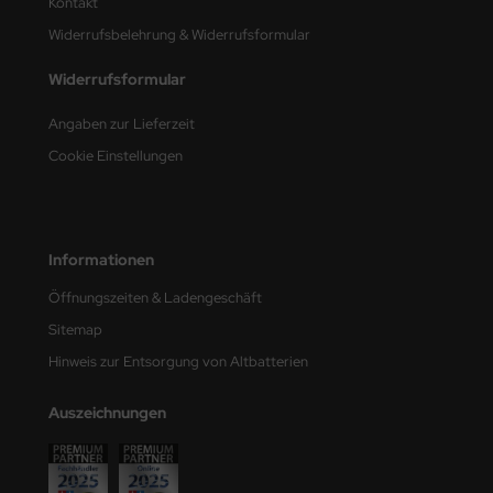
Kontakt
e Field Model
Widerrufsbelehrung & Widerrufsformular
bre Model
Widerrufsformular
HUMO-Kits
Angaben zur Lieferzeit
Cookie Einstellungen
unkmodels
ar Art
ecial Hobby
Informationen
Öffnungszeiten & Ladengeschäft
ar-Decals
Sitemap
yata
Hinweis zur Entsorgung von Altbatterien
kom
Auszeichnungen
miya