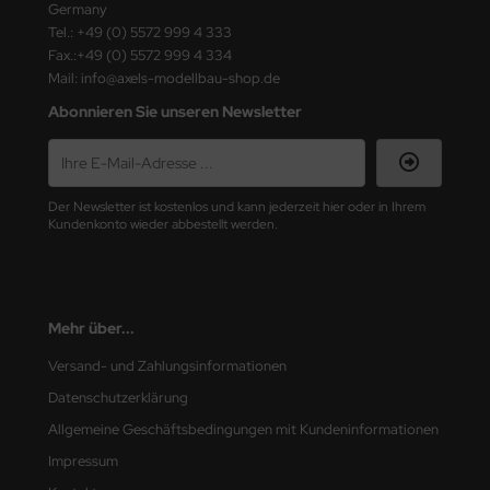
Germany
Tel.: +49 (0) 5572 999 4 333
nu-Beemax
Fax.:+49 (0) 5572 999 4 334
Mail: info@axels-modellbau-shop.de
nda-Hobby
Abonnieren Sie unseren Newsletter
gasus Hobbies
atz Nunu
Der Newsletter ist kostenlos und kann jederzeit hier oder in Ihrem
Kundenkonto wieder abbestellt werden.
usmodel
ar Lights
ntos Model
Mehr über...
Versand- und Zahlungsinformationen
vell
Datenschutzerklärung
ich.Models
Allgemeine Geschäftsbedingungen mit Kundeninformationen
Impressum
den