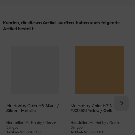
eat Wall Hobby
segawa
Kunden, die diesen Artikel kauften, haben auch folgende
ller
Artikel bestellt:
 Models
bby 2000
bby Boss
bby Craft
mbrol
LOVE KIT
Mr. Hobby Color H8 Silver /
Mr. Hobby Color H313
Silber - Metallic
FS33531 Yellow / Gelb -
Seidenmatt
G Models
Hersteller:
Mr. Hobby / Gunze
Hersteller:
Mr. Hobby / Gunze
Sangyo
Sangyo
M
Artikel-Nr.:
GSH008
Artikel-Nr.:
GSH313