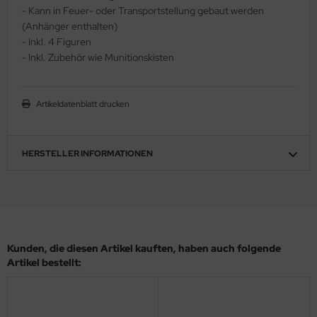
- Kann in Feuer- oder Transportstellung gebaut werden
ler
(Anhänger enthalten)
- Inkl. 4 Figuren
yhawk
- Inkl. Zubehör wie Munitionskisten
rces of Valor / Waltersons
Artikeldatenblatt drucken
re Hobby
eedom Model Kits
HERSTELLER INFORMATIONEN
jimi
ahleri
sPatch Models
Kunden, die diesen Artikel kauften, haben auch folgende
cko Models
Artikel bestellt:
ow2B