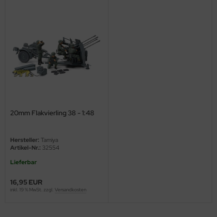
ini Model
leri
ata
O Collections
NETIC
20mm Flakvierling 38 - 1:48
tty Hawk Model
tare
Hersteller:
Tamiya
Artikel-Nr.:
32554
ick
Lieferbar
gic Factory
16,95 EUR
inkl. 19 % MwSt. zzgl.
Versandkosten
ASTER