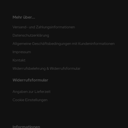
nu-Beemax
Mehr über...
nda-Hobby
Versand- und Zahlungsinformationen
Datenschutzerklärung
gasus Hobbies
Allgemeine Geschäftsbedingungen mit Kundeninformationen
atz Nunu
Impressum
usmodel
Kontakt
Widerrufsbelehrung & Widerrufsformular
ar Lights
Widerrufsformular
ntos Model
Angaben zur Lieferzeit
vell
Cookie Einstellungen
ich.Models
den
Informationen