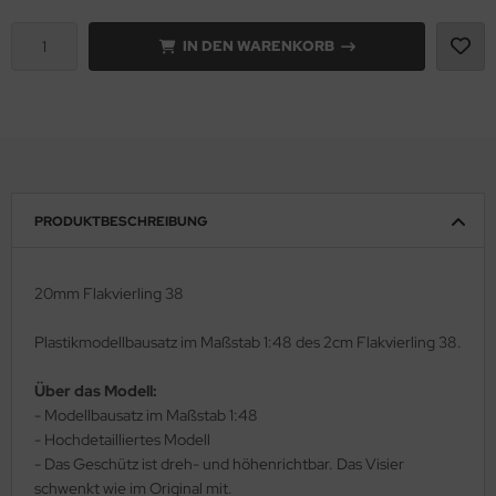
e Field Model 1:35
IN DEN WARENKORB
rson Modelsport
bre Model - 1:35
assy Hobby
ar Art / Glow 2B 1:35
MK
nstige Hersteller
eatex
PRODUKTBESCHREIBUNG
kom 1:35
s Werk
miya 1:35
luxe Materials
20mm Flakvierling 38
under Model 1:35
ODELKITS
Plastikmodellbausatz im Maßstab 1:48 des 2cm Flakvierling 38.
umpeter 1:35
agon Models
Über das Modell:
- Modellbausatz im Maßstab 1:48
ezda 1:35
uard
- Hochdetailliertes Modell
- Das Geschütz ist dreh- und höhenrichtbar. Das Visier
behör Maßstab 1:35
ergreen Scale Models
schwenkt wie im Original mit.