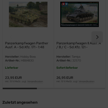
eat Wall Hobby
segawa
ller
 Models
bby 2000
Panzerkampfwagen Panther
Panzerkampfwagen II Ausf. A
Ausf. A - Sd.Kfz. 171 - 1:48
/ B / C - Sd.Kfz. 121 -
Frankreich Feldzug - 1:48
bby Boss
Hersteller:
Hobby Boss
Hersteller:
Tamiya
Artikel-Nr.:
HB84830
Artikel-Nr.:
32570
bby Craft
Lieferbar
Sofort lieferbar
mbrol
23,95 EUR
26,95 EUR
inkl. 19 % MwSt. zzgl.
Versandkosten
inkl. 19 % MwSt. zzgl.
Versandkosten
LOVE KIT
G Models
Zuletzt angesehen
M