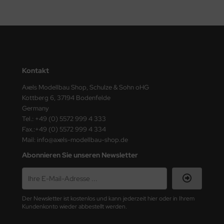
ster Box LTD
ster Tools
ng Model
Kontakt
liput
Axels Modellbau Shop, Schulze & Sohn oHG
niArt
Kottberg 6, 37194 Bodenfelde
Germany
nicraft
Tel.: +49 (0) 5572 999 4 333
Fax.:+49 (0) 5572 999 4 334
rage Hobby
Mail: info@axels-modellbau-shop.de
Abonnieren Sie unseren Newsletter
delcollect
ebius Models
Der Newsletter ist kostenlos und kann jederzeit hier oder in Ihrem
PC
Kundenkonto wieder abbestellt werden.
. Hobby / Gunze Sangyo