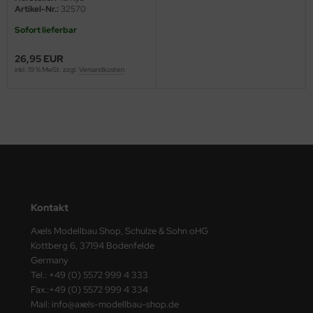
undermodel
Artikel-Nr.:
32570
Sofort lieferbar
ger Model
26,95 EUR
umpeter
inkl. 19 % MwSt. zzgl.
Versandkosten
lejo
spid Models
ezda
Kontakt
Axels Modellbau Shop, Schulze & Sohn oHG
Kottberg 6, 37194 Bodenfelde
Germany
Tel.: +49 (0) 5572 999 4 333
Fax.:+49 (0) 5572 999 4 334
Mail: info@axels-modellbau-shop.de