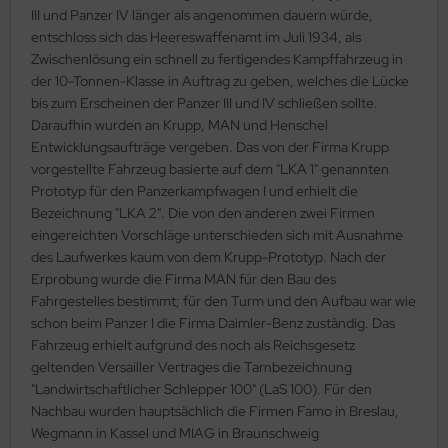
eat Wall Hobby
III und Panzer IV länger als angenommen dauern würde,
entschloss sich das Heereswaffenamt im Juli 1934, als
segawa
Zwischenlösung ein schnell zu fertigendes Kampffahrzeug in
der 10-Tonnen-Klasse in Auftrag zu geben, welches die Lücke
ller
bis zum Erscheinen der Panzer III und IV schließen sollte.
Daraufhin wurden an Krupp, MAN und Henschel
 Models
Entwicklungsaufträge vergeben. Das von der Firma Krupp
vorgestellte Fahrzeug basierte auf dem "LKA 1" genannten
bby 2000
Prototyp für den Panzerkampfwagen I und erhielt die
Bezeichnung "LKA 2". Die von den anderen zwei Firmen
bby Boss
eingereichten Vorschläge unterschieden sich mit Ausnahme
des Laufwerkes kaum von dem Krupp-Prototyp. Nach der
bby Craft
Erprobung wurde die Firma MAN für den Bau des
Fahrgestelles bestimmt; für den Turm und den Aufbau war wie
mbrol
schon beim Panzer I die Firma Daimler-Benz zuständig. Das
Fahrzeug erhielt aufgrund des noch als Reichsgesetz
LOVE KIT
geltenden Versailler Vertrages die Tarnbezeichnung
"Landwirtschaftlicher Schlepper 100" (LaS 100). Für den
G Models
Nachbau wurden hauptsächlich die Firmen Famo in Breslau,
Wegmann in Kassel und MIAG in Braunschweig
M