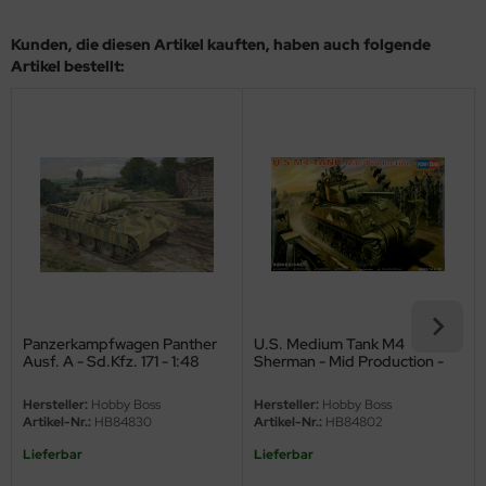
nu-Beemax
Kunden, die diesen Artikel kauften, haben auch folgende
Artikel bestellt:
nda-Hobby
gasus Hobbies
atz Nunu
usmodel
ar Lights
ntos Model
Panzerkampfwagen Panther
U.S. Medium Tank M4
Ausf. A - Sd.Kfz. 171 - 1:48
Sherman - Mid Production -
vell
1:48
Hersteller:
Hobby Boss
Hersteller:
Hobby Boss
ich.Models
Artikel-Nr.:
HB84830
Artikel-Nr.:
HB84802
Lieferbar
Lieferbar
den