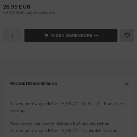
26,95 EUR
e Field Model 1:35
rson Modelsport
inkl. 19 % MwSt. zzgl.
Versandkosten
bre Model - 1:35
assy Hobby
IN DEN WARENKORB
ar Art / Glow 2B 1:35
MK
nstige Hersteller
eatex
kom 1:35
s Werk
miya 1:35
luxe Materials
PRODUKTBESCHREIBUNG
under Model 1:35
ODELKITS
Panzerkampfwagen II Ausf. A / B / C - Sd.Kfz. 121 - Frankreich
umpeter 1:35
agon Models
Feldzug
ezda 1:35
uard
Plastikmodellbausatz im Maßstab 1:48 des deutschen
Panzerkampfwagen II Ausf. A / B / C - Frankreich Feldzug.
behör Maßstab 1:35
ergreen Scale Models