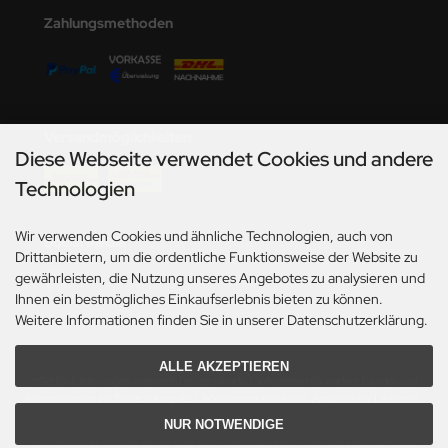
Zahlungsmethoden
Versandmöglichkeiten
Diese Webseite verwendet Cookies und andere
Technologien
Wir verwenden Cookies und ähnliche Technologien, auch von
Social Media
Drittanbietern, um die ordentliche Funktionsweise der Website zu
gewährleisten, die Nutzung unseres Angebotes zu analysieren und
Ihnen ein bestmögliches Einkaufserlebnis bieten zu können.
Weitere Informationen finden Sie in unserer Datenschutzerklärung.
ALLE AKZEPTIEREN
*Gilt für Lieferungen innerhalb Deutschlands. Lieferzeiten für andere Länder und
Informationen zur Berechnung des Liefertermins siehe hier:
Angaben zur Lieferzeit.
NUR NOTWENDIGE
Alle Preise inkl. gesetzl. MwSt. zzgl.
Versandkosten
. Die durchgestrichenen Preise