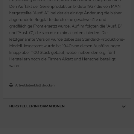
ster Box LTD
Den Auftakt der Serienproduktion bildete 1937 die von MAN
hergestellte "Ausf. A", bei der als einzige Änderung die bisher
ster Tools
abgerundete Bugplatte durch eine geschweißte und
gradflächige Front ersetzt wurde. Auf ihr folgten die "Ausf. B"
ng Model
und "Ausf. C", die sich nur minimal unterschieden. Die
letztgenannte Version wurde dabei das Standard-Produktions-
liput
Modell. Insgesamt wurde bis 1940 von diesen Ausführungen
knapp über 1100 Stück gebaut, wobei neben den o.g. fünf
niArt
Herstellern noch die Firmen Alkett und Henschel beteiligt
waren.
nicraft
rage Hobby
Artikeldatenblatt drucken
delcollect
HERSTELLER INFORMATIONEN
ebius Models
PC
. Hobby / Gunze Sangyo