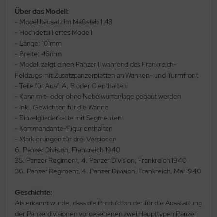
Über das Modell:
ler
- Modellbausatz im Maßstab 1:48
- Hochdetailliertes Modell
yhawk
- Länge: 101mm
rces of Valor / Waltersons
- Breite: 46mm
- Modell zeigt einen Panzer II während des Frankreich-
re Hobby
Feldzugs mit Zusatzpanzerplatten an Wannen- und Turmfront
- Teile für Ausf. A, B oder C enthalten
eedom Model Kits
- Kann mit- oder ohne Nebelwurfanlage gebaut werden
- Inkl. Gewichten für die Wanne
jimi
- Einzelgliederkette mit Segmenten
- Kommandante-Figur enthalten
ahleri
- Markierungen für drei Versionen
6. Panzer Division, Frankreich 1940
sPatch Models
35. Panzer Regiment, 4. Panzer Division, Frankreich 1940
36. Panzer Regiment, 4. Panzer Division, Frankreich, Mai 1940
cko Models
Geschichte:
ow2B
Als erkannt wurde, dass die Produktion der für die Ausstattung
der Panzerdivisionen vorgesehenen zwei Haupttypen Panzer