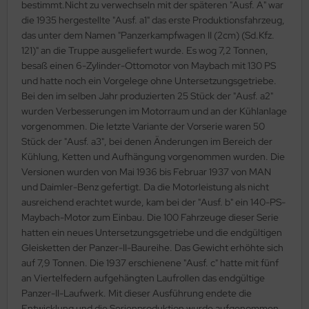
bestimmt.Nicht zu verwechseln mit der späteren "Ausf. A" war
die 1935 hergestellte "Ausf. a1" das erste Produktionsfahrzeug,
ini Model
das unter dem Namen "Panzerkampfwagen II (2cm) (Sd.Kfz.
121)" an die Truppe ausgeliefert wurde. Es wog 7,2 Tonnen,
leri
besaß einen 6-Zylinder-Ottomotor von Maybach mit 130 PS
und hatte noch ein Vorgelege ohne Untersetzungsgetriebe.
ata
Bei den im selben Jahr produzierten 25 Stück der "Ausf. a2"
O Collections
wurden Verbesserungen im Motorraum und an der Kühlanlage
vorgenommen. Die letzte Variante der Vorserie waren 50
NETIC
Stück der "Ausf. a3", bei denen Änderungen im Bereich der
Kühlung, Ketten und Aufhängung vorgenommen wurden. Die
tty Hawk Model
Versionen wurden von Mai 1936 bis Februar 1937 von MAN
und Daimler-Benz gefertigt. Da die Motorleistung als nicht
tare
ausreichend erachtet wurde, kam bei der "Ausf. b" ein 140-PS-
Maybach-Motor zum Einbau. Die 100 Fahrzeuge dieser Serie
ick
hatten ein neues Untersetzungsgetriebe und die endgültigen
Gleisketten der Panzer-II-Baureihe. Das Gewicht erhöhte sich
gic Factory
auf 7,9 Tonnen. Die 1937 erschienene "Ausf. c" hatte mit fünf
an Viertelfedern aufgehängten Laufrollen das endgültige
ASTER
Panzer-II-Laufwerk. Mit dieser Ausführung endete die
Entwicklung und die Serienproduktion wurde aufgenommen.