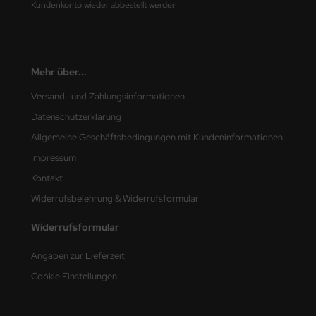
Kundenkonto wieder abbestellt werden.
nu-Beemax
nda-Hobby
Mehr über...
gasus Hobbies
Versand- und Zahlungsinformationen
Datenschutzerklärung
atz Nunu
Allgemeine Geschäftsbedingungen mit Kundeninformationen
usmodel
Impressum
Kontakt
ar Lights
Widerrufsbelehrung & Widerrufsformular
ntos Model
Widerrufsformular
vell
Angaben zur Lieferzeit
ich.Models
Cookie Einstellungen
den