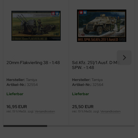
eat Wall Hobby
segawa
ller
 Models
bby 2000
20mm Flakvierling 38 - 1:48
Sd.Kfz. 251/1 Ausf. D Mtl.
SPW. - 1:48
bby Boss
Hersteller:
Tamiya
Hersteller:
Tamiya
bby Craft
Artikel-Nr.:
32554
Artikel-Nr.:
32564
Lieferbar
Lieferbar
mbrol
16,95 EUR
25,50 EUR
LOVE KIT
inkl. 19 % MwSt. zzgl.
Versandkosten
inkl. 19 % MwSt. zzgl.
Versandkosten
G Models
M