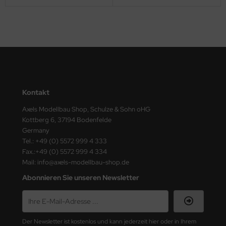
ster Box LTD
ster Tools
ng Model
liput
Kontakt
niArt
Axels Modellbau Shop, Schulze & Sohn oHG
nicraft
Kottberg 6, 37194 Bodenfelde
Germany
rage Hobby
Tel.: +49 (0) 5572 999 4 333
Fax.:+49 (0) 5572 999 4 334
delcollect
Mail: info@axels-modellbau-shop.de
Abonnieren Sie unseren Newsletter
ebius Models
PC
Der Newsletter ist kostenlos und kann jederzeit hier oder in Ihrem
. Hobby / Gunze Sangyo