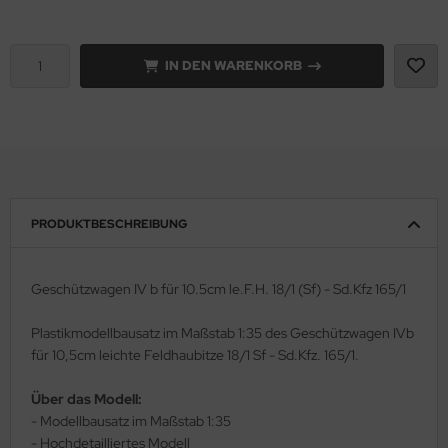
rson Modelsport
IN DEN WARENKORB
assy Hobby
MK
eatex
s Werk
PRODUKTBESCHREIBUNG
luxe Materials
Geschützwagen IV b für 10.5cm le.F.H. 18/1 (Sf) - Sd.Kfz 165/1
ODELKITS
Plastikmodellbausatz im Maßstab 1:35 des Geschützwagen IVb
agon Models
für 10,5cm leichte Feldhaubitze 18/1 Sf - Sd.Kfz. 165/1.
uard
Über das Modell:
- Modellbausatz im Maßstab 1:35
ergreen Scale Models
- Hochdetailliertes Modell