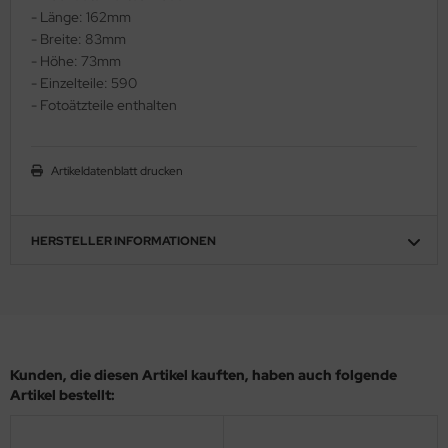
- Länge: 162mm
ler
- Breite: 83mm
- Höhe: 73mm
yhawk
- Einzelteile: 590
- Fotoätzteile enthalten
rces of Valor / Waltersons
re Hobby
Artikeldatenblatt drucken
eedom Model Kits
jimi
HERSTELLER INFORMATIONEN
ahleri
sPatch Models
cko Models
Kunden, die diesen Artikel kauften, haben auch folgende
Artikel bestellt:
ow2B