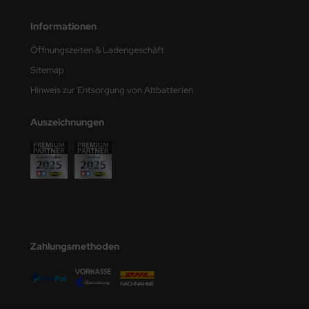
e Field Model
Informationen
bre Model
Öffnungszeiten & Ladengeschäft
Sitemap
HUMO-Kits
Hinweis zur Entsorgung von Altbatterien
unkmodels
Auszeichnungen
ar Art
ecial Hobby
ar-Decals
yata
Zahlungsmethoden
kom
miya