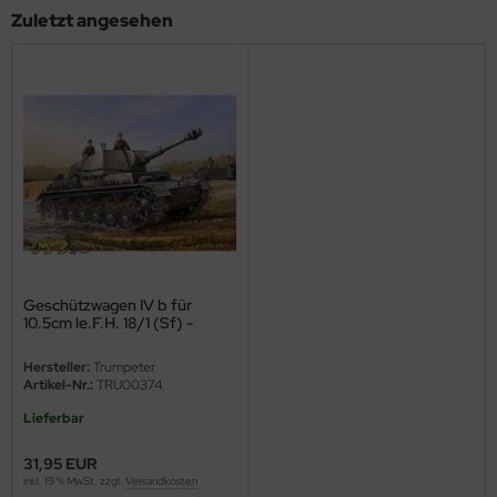
Zuletzt angesehen
ini Model
leri
ata
O Collections
NETIC
tty Hawk Model
Geschützwagen IV b für
tare
10.5cm le.F.H. 18/1 (Sf) -
Sd.Kfz 165/1 - 1:35
Hersteller:
Trumpeter
ick
Artikel-Nr.:
TRU00374
gic Factory
Lieferbar
31,95 EUR
ASTER
inkl. 19 % MwSt. zzgl.
Versandkosten