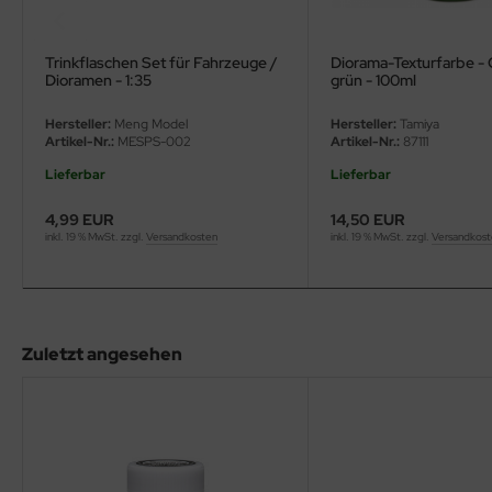
eat Wall Hobby
segawa
Trinkflaschen Set für Fahrzeuge /
Diorama-Texturfarbe - 
Dioramen - 1:35
grün - 100ml
ller
Hersteller:
Meng Model
Hersteller:
Tamiya
Artikel-Nr.:
MESPS-002
Artikel-Nr.:
87111
 Models
Lieferbar
Lieferbar
bby 2000
4,99 EUR
14,50 EUR
inkl. 19 % MwSt. zzgl.
Versandkosten
inkl. 19 % MwSt. zzgl.
Versandkos
bby Boss
bby Craft
mbrol
Zuletzt angesehen
LOVE KIT
G Models
M