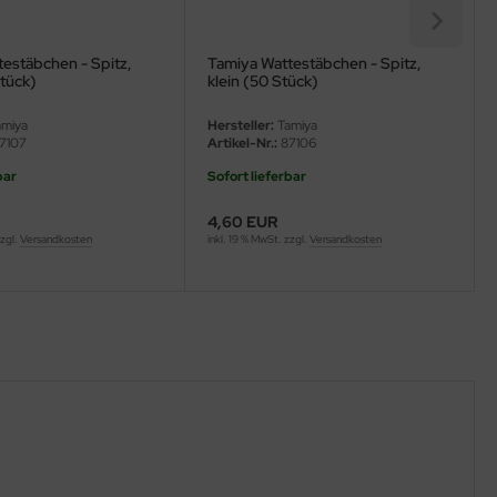
estäbchen - Spitz,
Tamiya Wattestäbchen - Spitz,
Stück)
klein (50 Stück)
miya
Hersteller:
Tamiya
7107
Artikel-Nr.:
87106
bar
Sofort lieferbar
4,60 EUR
zzgl.
Versandkosten
inkl. 19 % MwSt. zzgl.
Versandkosten