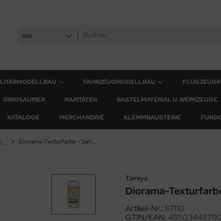
Alle
ILITÄRMODELLBAU
FAHRZEUGMODELLBAU
FLUGZEUG
DINOSAURIER
RARITÄTEN
BASTELMATERIAL U. WERKZEUGE
KATALOGE
MERCHANDISE
KLEMMBAUSTEINE
FUND
Texturen und Zubehör für Dioramenbau und Landschaften
Diorama-Texturfarbe - Sandeffekt, hell - 100ml
Tamiya
Diorama-Texturfarbe
Artikel-Nr.:
87110
GTIN/EAN:
49503448711