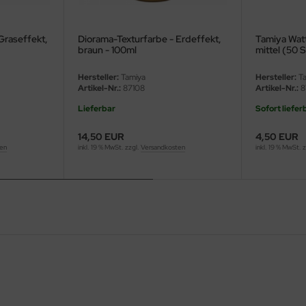
Graseffekt,
Diorama-Texturfarbe - Erdeffekt,
Tamiya Watt
braun - 100ml
mittel (50 
Hersteller:
Tamiya
Hersteller:
Ta
Artikel-Nr.:
87108
Artikel-Nr.:
8
Lieferbar
Sofort liefer
14,50 EUR
4,50 EUR
ten
inkl. 19 % MwSt. zzgl.
Versandkosten
inkl. 19 % MwSt. 