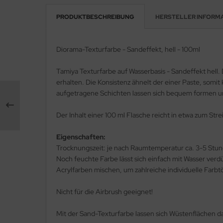
PRODUKTBESCHREIBUNG
HERSTELLER INFORM
e Field Model 1:35
rson Modelsport
bre Model - 1:35
assy Hobby
Diorama-Texturfarbe - Sandeffekt, hell - 100ml
ar Art / Glow 2B 1:35
MK
Tamiya Texturfarbe auf Wasserbasis - Sandeffekt hell.
erhalten. Die Konsistenz ähnelt der einer Paste, som
nstige Hersteller
eatex
aufgetragene Schichten lassen sich bequem formen un
kom 1:35
s Werk
Der Inhalt einer 100 ml Flasche reicht in etwa zum St
miya 1:35
luxe Materials
Eigenschaften:
Trocknungszeit: je nach Raumtemperatur ca. 3-5 Stu
under Model 1:35
ODELKITS
Noch feuchte Farbe lässt sich einfach mit Wasser verd
umpeter 1:35
Acrylfarben mischen, um zahlreiche individuelle Farbt
agon Models
ezda 1:35
Nicht für die Airbrush geeignet!
uard
behör Maßstab 1:35
ergreen Scale Models
Mit der Sand-Texturfarbe lassen sich Wüstenflächen da