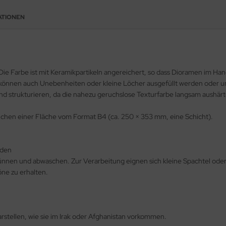
ATIONEN
 Die Farbe ist mit Keramikpartikeln angereichert, so dass Dioramen im H
it können auch Unebenheiten oder kleine Löcher ausgefüllt werden oder
d strukturieren, da die nahezu geruchslose Texturfarbe langsam aushärt
reichen einer Fläche vom Format B4 (ca. 250 × 353 mm, eine Schicht).
nden
ünnen und abwaschen. Zur Verarbeitung eignen sich kleine Spachtel oder a
öne zu erhalten.
rstellen, wie sie im Irak oder Afghanistan vorkommen.