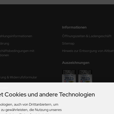
Informationen
ahlungsinformationen
Öffnungszeiten & Ladengeschäft
lärung
Sitemap
chäftsbedingungen mit
Hinweis zur Entsorgung von Altbat
tionen
Auszeichnungen
rung & Widerrufsformular
mular
t Cookies und andere Technologien
ferzeit
ologien, auch von Drittanbietern, um
ungen
e zu gewährleisten, die Nutzung unseres