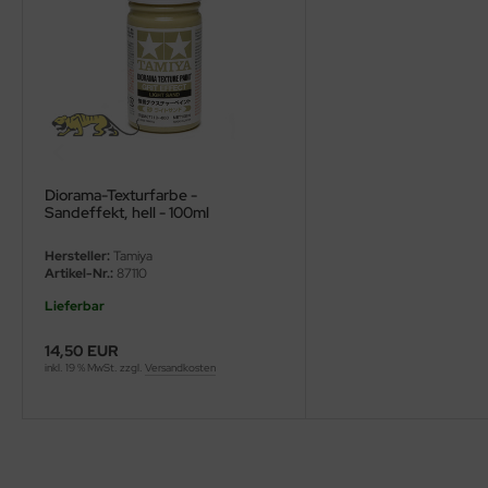
ini Model
leri
ata
O Collections
Diorama-Texturfarbe -
Sandeffekt, hell - 100ml
NETIC
Hersteller:
Tamiya
tty Hawk Model
Artikel-Nr.:
87110
Lieferbar
tare
14,50 EUR
ick
inkl. 19 % MwSt. zzgl.
Versandkosten
gic Factory
ASTER