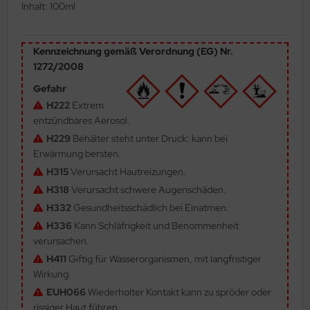
Inhalt: 100ml
ler
yhawk
Kennzeichnung gemäß Verordnung (EG) Nr.
1272/2008
rces of Valor / Waltersons
Gefahr
H222
Extrem
re Hobby
entzündbares Aerosol.
eedom Model Kits
H229
Behälter steht unter Druck: kann bei
Erwärmung bersten.
jimi
H315
Verursacht Hautreizungen.
H318
Verursacht schwere Augenschäden.
ahleri
H332
Gesundheitsschädlich bei Einatmen.
sPatch Models
H336
Kann Schläfrigkeit und Benommenheit
verursachen.
cko Models
H411
Giftig für Wasserorganismen, mit langfristiger
Wirkung.
ow2B
EUH066
Wiederholter Kontakt kann zu spröder oder
rissiger Haut führen.