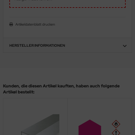
eat Wall Hobby
segawa
Artikeldatenblatt drucken
ller
 Models
HERSTELLER INFORMATIONEN
bby 2000
bby Boss
bby Craft
Kunden, die diesen Artikel kauften, haben auch folgende
Artikel bestellt:
mbrol
LOVE KIT
G Models
M