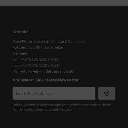
nu-Beemax
nda-Hobby
Kontakt
gasus Hobbies
Axels Modellbau Shop, Schulze & Sohn oHG
Kottberg 6, 37194 Bodenfelde
atz Nunu
Germany
Tel.: +49 (0) 5572 999 4 333
usmodel
Fax.:+49 (0) 5572 999 4 334
Mail: info@axels-modellbau-shop.de
ar Lights
Abonnieren Sie unseren Newsletter
ntos Model
vell
Der Newsletter ist kostenlos und kann jederzeit hier oder in Ihrem
ich.Models
Kundenkonto wieder abbestellt werden.
den