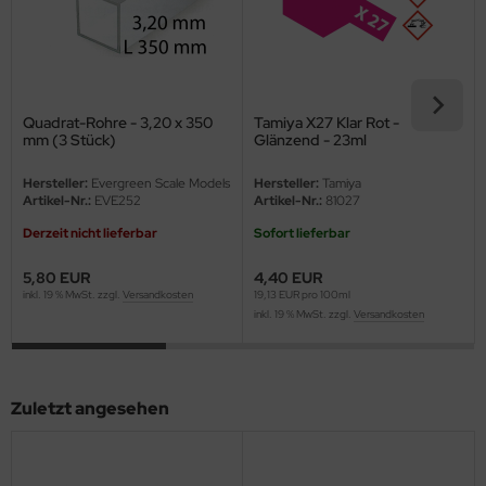
ini Model
leri
Quadrat-Rohre - 3,20 x 350
Tamiya X27 Klar Rot -
ata
mm (3 Stück)
Glänzend - 23ml
O Collections
Hersteller:
Evergreen Scale Models
Hersteller:
Tamiya
Artikel-Nr.:
EVE252
Artikel-Nr.:
81027
NETIC
Derzeit nicht lieferbar
Sofort lieferbar
tty Hawk Model
5,80 EUR
4,40 EUR
inkl. 19 % MwSt. zzgl.
Versandkosten
19,13 EUR pro 100ml
tare
inkl. 19 % MwSt. zzgl.
Versandkosten
ick
Zuletzt angesehen
gic Factory
ASTER