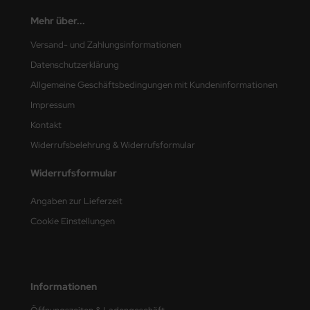
e Field Model
Mehr über...
bre Model
Versand- und Zahlungsinformationen
Datenschutzerklärung
HUMO-Kits
Allgemeine Geschäftsbedingungen mit Kundeninformationen
unkmodels
Impressum
Kontakt
ar Art
Widerrufsbelehrung & Widerrufsformular
ecial Hobby
Widerrufsformular
ar-Decals
Angaben zur Lieferzeit
Cookie Einstellungen
yata
kom
miya
Informationen