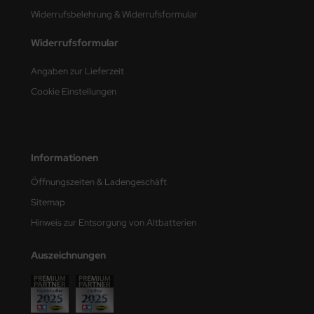
e Field Model
Widerrufsbelehrung & Widerrufsformular
Widerrufsformular
bre Model
Angaben zur Lieferzeit
HUMO-Kits
Cookie Einstellungen
unkmodels
ar Art
Informationen
ecial Hobby
Öffnungszeiten & Ladengeschäft
ar-Decals
Sitemap
Hinweis zur Entsorgung von Altbatterien
yata
Auszeichnungen
kom
miya