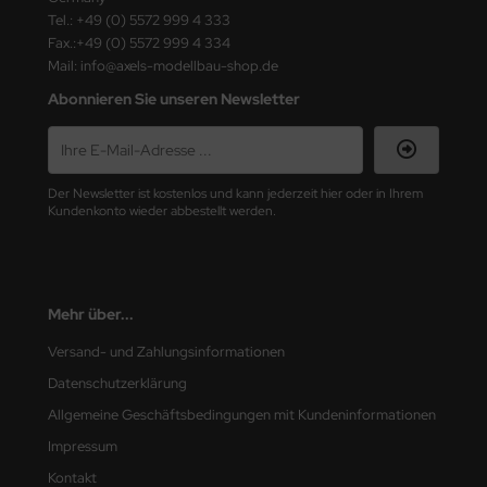
Tel.: +49 (0) 5572 999 4 333
nu-Beemax
Fax.:+49 (0) 5572 999 4 334
Mail: info@axels-modellbau-shop.de
nda-Hobby
Abonnieren Sie unseren Newsletter
gasus Hobbies
atz Nunu
Der Newsletter ist kostenlos und kann jederzeit hier oder in Ihrem
Kundenkonto wieder abbestellt werden.
usmodel
ar Lights
Mehr über...
ntos Model
Versand- und Zahlungsinformationen
vell
Datenschutzerklärung
Allgemeine Geschäftsbedingungen mit Kundeninformationen
ich.Models
Impressum
den
Kontakt