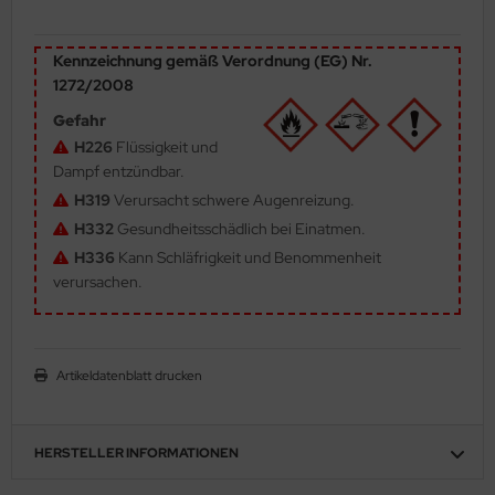
ler
Kennzeichnung gemäß Verordnung (EG) Nr.
yhawk
1272/2008
Gefahr
rces of Valor / Waltersons
H226
Flüssigkeit und
re Hobby
Dampf entzündbar.
H319
Verursacht schwere Augenreizung.
eedom Model Kits
H332
Gesundheitsschädlich bei Einatmen.
H336
Kann Schläfrigkeit und Benommenheit
jimi
verursachen.
ahleri
sPatch Models
Artikeldatenblatt drucken
cko Models
HERSTELLER INFORMATIONEN
ow2B