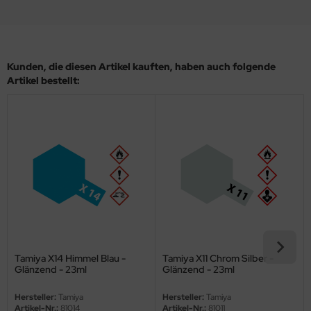
eat Wall Hobby
segawa
ller
Kunden, die diesen Artikel kauften, haben auch folgende
Artikel bestellt:
 Models
bby 2000
bby Boss
bby Craft
mbrol
LOVE KIT
Tamiya X14 Himmel Blau -
Tamiya X11 Chrom Silber -
Glänzend - 23ml
Glänzend - 23ml
G Models
Hersteller:
Tamiya
Hersteller:
Tamiya
M
Artikel-Nr.:
81014
Artikel-Nr.:
81011