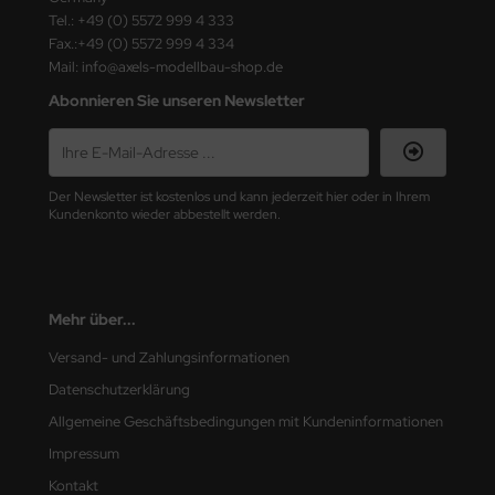
Tel.: +49 (0) 5572 999 4 333
nu-Beemax
Fax.:+49 (0) 5572 999 4 334
Mail: info@axels-modellbau-shop.de
nda-Hobby
Abonnieren Sie unseren Newsletter
gasus Hobbies
atz Nunu
Der Newsletter ist kostenlos und kann jederzeit hier oder in Ihrem
Kundenkonto wieder abbestellt werden.
usmodel
ar Lights
Mehr über...
ntos Model
Versand- und Zahlungsinformationen
vell
Datenschutzerklärung
Allgemeine Geschäftsbedingungen mit Kundeninformationen
ich.Models
Impressum
den
Kontakt