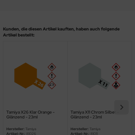
eat Wall Hobby
segawa
ller
Kunden, die diesen Artikel kauften, haben auch folgende
Artikel bestellt:
 Models
bby 2000
bby Boss
bby Craft
mbrol
LOVE KIT
Tamiya X26 Klar Orange -
Tamiya X11 Chrom Silber -
Glänzend - 23ml
Glänzend - 23ml
G Models
Hersteller:
Tamiya
Hersteller:
Tamiya
M
Artikel-Nr.:
81026
Artikel-Nr.:
81011