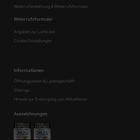
e Field Model
Widerrufsbelehrung & Widerrufsformular
Widerrufsformular
bre Model
Angaben zur Lieferzeit
HUMO-Kits
Cookie Einstellungen
unkmodels
ar Art
Informationen
ecial Hobby
Öffnungszeiten & Ladengeschäft
ar-Decals
Sitemap
Hinweis zur Entsorgung von Altbatterien
yata
Auszeichnungen
kom
miya