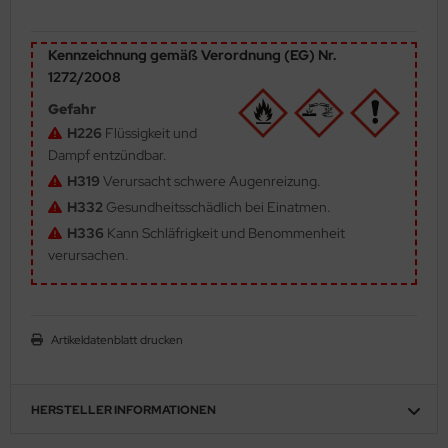
ler
Kennzeichnung gemäß Verordnung (EG) Nr.
yhawk
1272/2008
Gefahr
rces of Valor / Waltersons
H226
Flüssigkeit und
re Hobby
Dampf entzündbar.
H319
Verursacht schwere Augenreizung.
eedom Model Kits
H332
Gesundheitsschädlich bei Einatmen.
H336
Kann Schläfrigkeit und Benommenheit
jimi
verursachen.
ahleri
sPatch Models
Artikeldatenblatt drucken
cko Models
HERSTELLER INFORMATIONEN
ow2B