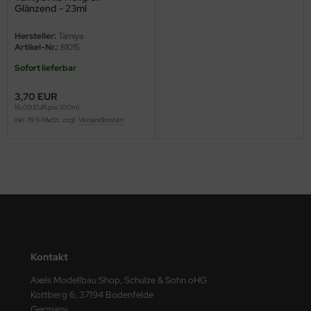
Glänzend - 23ml
ster Box LTD
Hersteller:
Tamiya
ster Tools
Artikel-Nr.:
81015
Sofort lieferbar
ng Model
3,70 EUR
liput
16,09 EUR pro 100ml
inkl. 19 % MwSt. zzgl.
Versandkosten
niArt
nicraft
rage Hobby
delcollect
ebius Models
Kontakt
PC
Axels Modellbau Shop, Schulze & Sohn oHG
Kottberg 6, 37194 Bodenfelde
. Hobby / Gunze Sangyo
Germany