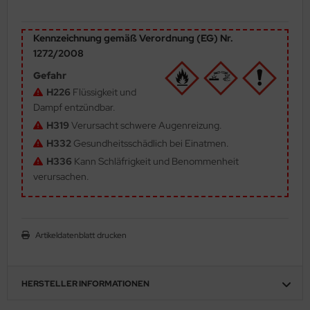
ler
Kennzeichnung gemäß Verordnung (EG) Nr.
yhawk
1272/2008
Gefahr
rces of Valor / Waltersons
H226
Flüssigkeit und
re Hobby
Dampf entzündbar.
H319
Verursacht schwere Augenreizung.
eedom Model Kits
H332
Gesundheitsschädlich bei Einatmen.
H336
Kann Schläfrigkeit und Benommenheit
jimi
verursachen.
ahleri
sPatch Models
Artikeldatenblatt drucken
cko Models
HERSTELLER INFORMATIONEN
ow2B