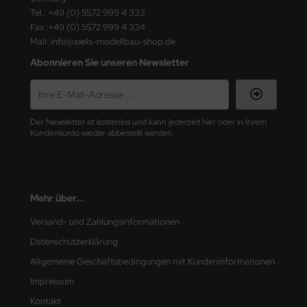
Tel.: +49 (0) 5572 999 4 333
nu-Beemax
Fax.:+49 (0) 5572 999 4 334
Mail: info@axels-modellbau-shop.de
nda-Hobby
Abonnieren Sie unseren Newsletter
gasus Hobbies
atz Nunu
Der Newsletter ist kostenlos und kann jederzeit hier oder in Ihrem
Kundenkonto wieder abbestellt werden.
usmodel
ar Lights
Mehr über...
ntos Model
Versand- und Zahlungsinformationen
vell
Datenschutzerklärung
Allgemeine Geschäftsbedingungen mit Kundeninformationen
ich.Models
Impressum
den
Kontakt