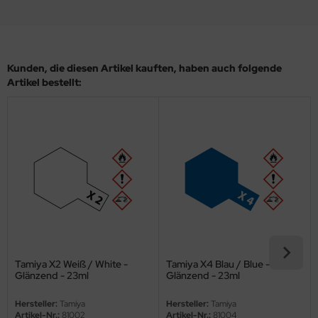
eat Wall Hobby
segawa
ller
Kunden, die diesen Artikel kauften, haben auch folgende
Artikel bestellt:
 Models
bby 2000
bby Boss
bby Craft
mbrol
LOVE KIT
Tamiya X2 Weiß / White -
Tamiya X4 Blau / Blue -
Glänzend - 23ml
Glänzend - 23ml
G Models
Hersteller:
Tamiya
Hersteller:
Tamiya
M
Artikel-Nr.:
81002
Artikel-Nr.:
81004