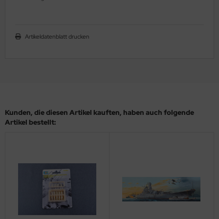
ler
yhawk
Artikeldatenblatt drucken
rces of Valor / Waltersons
re Hobby
eedom Model Kits
Kunden, die diesen Artikel kauften, haben auch folgende
jimi
Artikel bestellt:
ahleri
sPatch Models
cko Models
ow2B