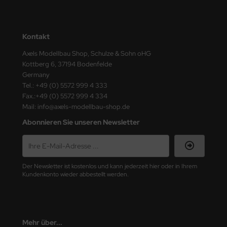
ster Box LTD
ster Tools
Kontakt
ng Model
Axels Modellbau Shop, Schulze & Sohn oHG
Kottberg 6, 37194 Bodenfelde
liput
Germany
Tel.: +49 (0) 5572 999 4 333
niArt
Fax.:+49 (0) 5572 999 4 334
Mail: info@axels-modellbau-shop.de
nicraft
Abonnieren Sie unseren Newsletter
rage Hobby
delcollect
Der Newsletter ist kostenlos und kann jederzeit hier oder in Ihrem
Kundenkonto wieder abbestellt werden.
ebius Models
PC
Mehr über...
. Hobby / Gunze Sangyo