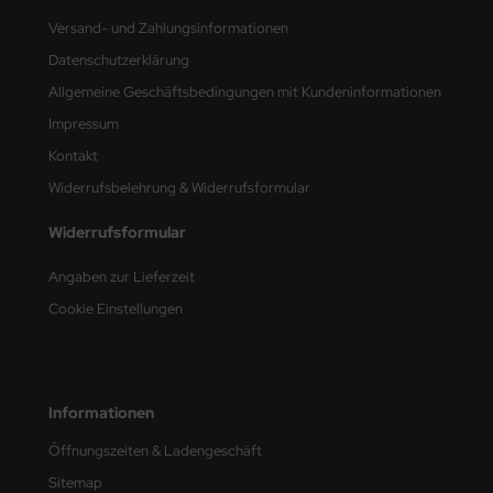
Versand- und Zahlungsinformationen
nu-Beemax
Datenschutzerklärung
nda-Hobby
Allgemeine Geschäftsbedingungen mit Kundeninformationen
Impressum
gasus Hobbies
Kontakt
atz Nunu
Widerrufsbelehrung & Widerrufsformular
usmodel
Widerrufsformular
Angaben zur Lieferzeit
ar Lights
Cookie Einstellungen
ntos Model
vell
Informationen
ich.Models
Öffnungszeiten & Ladengeschäft
den
Sitemap