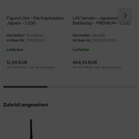
eat Wall Hobby
segawa
Figuren Set - Die Kapitulation
IJN Yamato - Japanese
Japans - 1:200
Battleship - PREMIUM - 1:200
ller
Hersteller:
Trumpeter
Hersteller:
Glow2B
Artikel-Nr.:
TRU06632
Artikel-Nr.:
5058052000
 Models
Lieferbar
Lieferbar
bby 2000
12,99 EUR
424,95 EUR
inkl. 19 % MwSt. zzgl.
Versandkosten
inkl. 19 % MwSt. zzgl.
Versandkosten
bby Boss
bby Craft
mbrol
Zuletzt angesehen
LOVE KIT
G Models
M