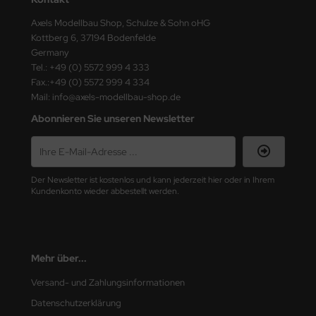
ster Box LTD
Axels Modellbau Shop, Schulze & Sohn oHG
Kottberg 6, 37194 Bodenfelde
ster Tools
Germany
Tel.: +49 (0) 5572 999 4 333
ng Model
Fax.:+49 (0) 5572 999 4 334
Mail: info@axels-modellbau-shop.de
liput
Abonnieren Sie unseren Newsletter
niArt
nicraft
Der Newsletter ist kostenlos und kann jederzeit hier oder in Ihrem
rage Hobby
Kundenkonto wieder abbestellt werden.
delcollect
ebius Models
Mehr über...
PC
Versand- und Zahlungsinformationen
Datenschutzerklärung
. Hobby / Gunze Sangyo