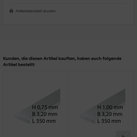
ler
Artikeldatenblatt drucken
yhawk
rces of Valor / Waltersons
re Hobby
Kunden, die diesen Artikel kauften, haben auch folgende
eedom Model Kits
Artikel bestellt:
jimi
ahleri
sPatch Models
cko Models
ow2B