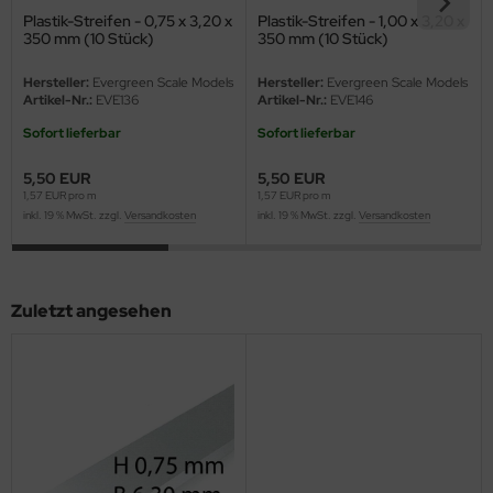
eat Wall Hobby
Plastik-Streifen - 0,75 x 3,20 x
Plastik-Streifen - 1,00 x 3,20 x
350 mm (10 Stück)
350 mm (10 Stück)
segawa
Hersteller:
Evergreen Scale Models
Hersteller:
Evergreen Scale Models
Artikel-Nr.:
EVE136
Artikel-Nr.:
EVE146
ller
Sofort lieferbar
Sofort lieferbar
 Models
5,50 EUR
5,50 EUR
bby 2000
1,57 EUR pro m
1,57 EUR pro m
inkl. 19 % MwSt. zzgl.
Versandkosten
inkl. 19 % MwSt. zzgl.
Versandkosten
bby Boss
bby Craft
Zuletzt angesehen
mbrol
LOVE KIT
G Models
M