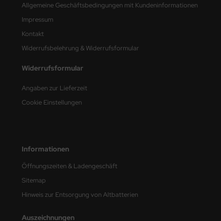
Allgemeine Geschäftsbedingungen mit Kundeninformationen
nu-Beemax
Impressum
Kontakt
nda-Hobby
Widerrufsbelehrung & Widerrufsformular
gasus Hobbies
Widerrufsformular
atz Nunu
Angaben zur Lieferzeit
Cookie Einstellungen
usmodel
ar Lights
ntos Model
Informationen
Öffnungszeiten & Ladengeschäft
vell
Sitemap
ich.Models
Hinweis zur Entsorgung von Altbatterien
den
Auszeichnungen