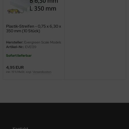
ini Model
leri
Plastik-Streifen - 0,75 x 6,30 x
350 mm (10 Stück)
ata
Hersteller:
Evergreen Scale Models
O Collections
Artikel-Nr.:
EVE139
Sofort lieferbar
NETIC
4,95 EUR
tty Hawk Model
inkl. 19 % MwSt. zzgl.
Versandkosten
tare
ick
gic Factory
ASTER
Kontakt