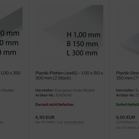
x 1,00 x 350
Plastik-Platten (weiß) - 1,00 x 150 x
Plastik-Stre
300 mm (2 Stück)
350 mm (7 
e Models
Hersteller:
Evergreen Scale Models
Hersteller:
Ev
Artikel-Nr.:
EVE9040
Artikel-Nr.:
E
Derzeit nicht lieferbar
Sofort liefer
6,95 EUR
5,50 EUR
ten
inkl. 19 % MwSt. zzgl.
Versandkosten
2,24 EUR pro m
inkl. 19 % MwSt. 