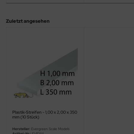
eat Wall Hobby
segawa
Zuletzt angesehen
ller
 Models
bby 2000
bby Boss
bby Craft
mbrol
LOVE KIT
Plastik-Streifen - 1,00 x 2,00 x 350
mm (10 Stück)
G Models
Hersteller:
Evergreen Scale Models
M
Artikel-Nr.:
EVE144