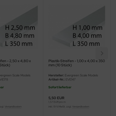
ifen - 2,50 x 4,80 x
Plastik-Streifen - 1,00 x 4,00 x 350
Stück)
mm (10 Stück)
ergreen Scale Models
Hersteller:
Evergreen Scale Models
VE178
Artikel-Nr.:
EVE147
bar
Sofort lieferbar
5,50 EUR
1,57 EUR pro m
zzgl.
Versandkosten
inkl. 19 % MwSt. zzgl.
Versandkosten