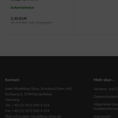
Sofort lieferbar
ini Model
5,95 EUR
leri
inkl. 19 % MwSt. zzgl.
Versandkosten
ata
O Collections
NETIC
tty Hawk Model
tare
Kontakt
Mehr über...
ick
Axels Modellbau Shop, Schulze & Sohn oHG
Versand- und Z
Kottberg 6, 37194 Bodenfelde
Datenschutzerk
gic Factory
Germany
Allgemeine Ges
Tel.: +49 (0) 5572 999 4 333
Kundeninforma
ASTER
Fax.:+49 (0) 5572 999 4 334
Mail: info@axels-modellbau-shop.de
Impressum