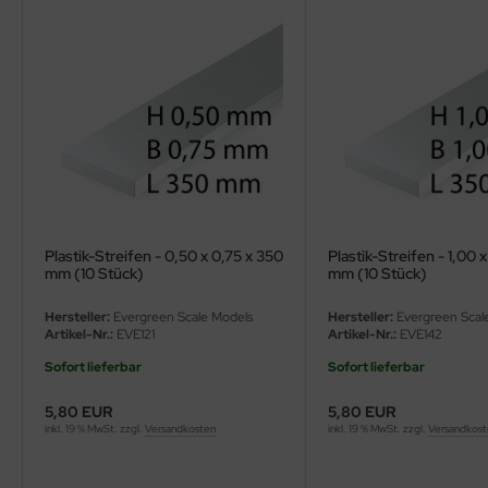
ler
yhawk
rces of Valor / Waltersons
re Hobby
eedom Model Kits
Plastik-Streifen - 0,50 x 0,75 x 350
Plastik-Streifen - 1,00 
jimi
mm (10 Stück)
mm (10 Stück)
ahleri
Hersteller:
Evergreen Scale Models
Hersteller:
Evergreen Scal
Artikel-Nr.:
EVE121
Artikel-Nr.:
EVE142
sPatch Models
Sofort lieferbar
Sofort lieferbar
cko Models
5,80 EUR
5,80 EUR
inkl. 19 % MwSt. zzgl.
Versandkosten
inkl. 19 % MwSt. zzgl.
Versandkos
ow2B