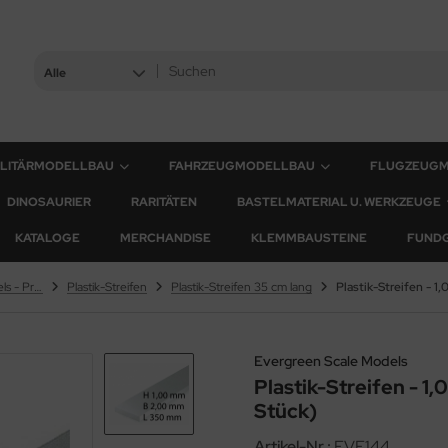
Alle
ILITÄRMODELLBAU
FAHRZEUGMODELLBAU
FLUGZEUG
DINOSAURIER
RARITÄTEN
BASTELMATERIAL U. WERKZEUGE
KATALOGE
MERCHANDISE
KLEMMBAUSTEINE
FUND
Evergreen Scale Models - Profile
Plastik-Streifen
Plastik-Streifen 35 cm lang
Evergreen Scale Models
Plastik-Streifen - 1
Stück)
Artikel-Nr.:
EVE144