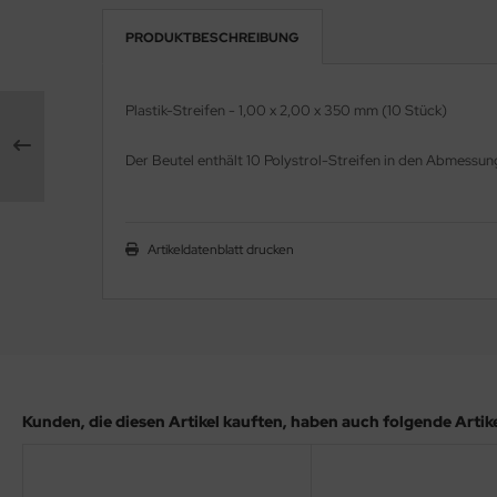
PRODUKTBESCHREIBUNG
e Field Model 1:35
rson Modelsport
bre Model - 1:35
assy Hobby
Plastik-Streifen - 1,00 x 2,00 x 350 mm (10 Stück)
ar Art / Glow 2B 1:35
MK
Der Beutel enthält 10 Polystrol-Streifen in den Abmess
nstige Hersteller
eatex
kom 1:35
s Werk
Artikeldatenblatt drucken
miya 1:35
luxe Materials
under Model 1:35
ODELKITS
umpeter 1:35
agon Models
Kunden, die diesen Artikel kauften, haben auch folgende Artikel
ezda 1:35
uard
behör Maßstab 1:35
ergreen Scale Models