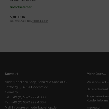
Sofort lieferbar
ini Model
5,80 EUR
leri
inkl. 19 % MwSt. zzgl.
Versandkosten
ata
O Collections
NETIC
tty Hawk Model
tare
Kontakt
Mehr über...
ick
Axels Modellbau Shop, Schulze & Sohn oHG
Versand- und Z
Kottberg 6, 37194 Bodenfelde
Datenschutzerk
gic Factory
Germany
Allgemeine Ges
Tel.: +49 (0) 5572 999 4 333
Kundeninforma
ASTER
Fax.:+49 (0) 5572 999 4 334
Mail: info@axels-modellbau-shop.de
Impressum