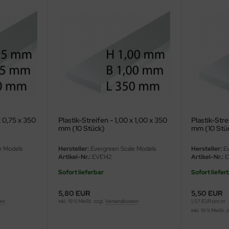
x 0,75 x 350
Plastik-Streifen - 1,00 x 1,00 x 350
Plastik-Stre
mm (10 Stück)
mm (10 Stü
e Models
Hersteller:
Evergreen Scale Models
Hersteller:
Ev
Artikel-Nr.:
EVE142
Artikel-Nr.:
E
Sofort lieferbar
Sofort liefer
5,80 EUR
5,50 EUR
ten
inkl. 19 % MwSt. zzgl.
Versandkosten
1,57 EUR pro m
inkl. 19 % MwSt. 