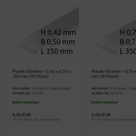
ler
yhawk
rces of Valor / Waltersons
re Hobby
eedom Model Kits
Plastik-Streifen - 0,42 x 0,50 x
Plastik-Streifen - 0,75 
jimi
350 mm (10 Stück)
mm (10 Stück)
ahleri
Hersteller:
Evergreen Scale Models
Hersteller:
Evergreen Scal
Artikel-Nr.:
EVE110
Artikel-Nr.:
EVE131
sPatch Models
Sofort lieferbar
Sofort lieferbar
cko Models
5,95 EUR
5,00 EUR
inkl. 19 % MwSt. zzgl.
Versandkosten
inkl. 19 % MwSt. zzgl.
Versandkos
ow2B