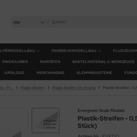
Alle
ILITÄRMODELLBAU
FAHRZEUGMODELLBAU
FLUGZEUG
DINOSAURIER
RARITÄTEN
BASTELMATERIAL U. WERKZEUGE
KATALOGE
MERCHANDISE
KLEMMBAUSTEINE
FUND
Evergreen Scale Models - Profile
Plastik-Streifen
Plastik-Streifen 35 cm lang
Evergreen Scale Models
Plastik-Streifen - 0
Stück)
Artikel-Nr.:
EVE120