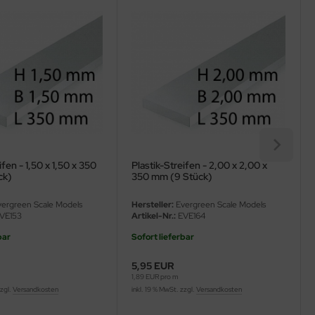
ifen - 1,50 x 1,50 x 350
Plastik-Streifen - 2,00 x 2,00 x
ck)
350 mm (9 Stück)
ergreen Scale Models
Hersteller:
Evergreen Scale Models
VE153
Artikel-Nr.:
EVE164
bar
Sofort lieferbar
5,95 EUR
1,89 EUR pro m
zzgl.
Versandkosten
inkl. 19 % MwSt. zzgl.
Versandkosten