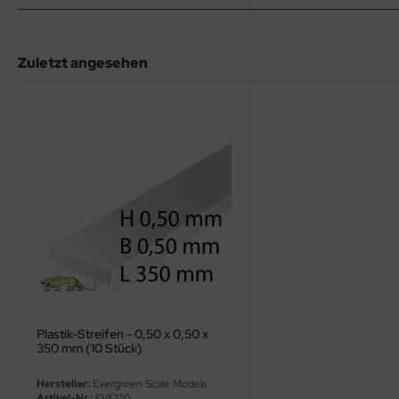
eat Wall Hobby
segawa
Zuletzt angesehen
ller
 Models
bby 2000
bby Boss
bby Craft
mbrol
LOVE KIT
Plastik-Streifen - 0,50 x 0,50 x
350 mm (10 Stück)
G Models
Hersteller:
Evergreen Scale Models
M
Artikel-Nr.:
EVE120