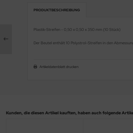
PRODUKTBESCHREIBUNG
e Field Model 1:35
rson Modelsport
bre Model - 1:35
assy Hobby
Plastik-Streifen - 0,50 x 0,50 x 350 mm (10 Stück)
ar Art / Glow 2B 1:35
MK
Der Beutel enthält 10 Polystrol-Streifen in den Abmess
nstige Hersteller
eatex
kom 1:35
s Werk
Artikeldatenblatt drucken
miya 1:35
luxe Materials
under Model 1:35
ODELKITS
umpeter 1:35
agon Models
Kunden, die diesen Artikel kauften, haben auch folgende Artikel
ezda 1:35
uard
behör Maßstab 1:35
ergreen Scale Models