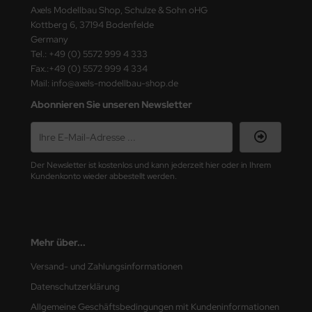
ster Box LTD
Axels Modellbau Shop, Schulze & Sohn oHG
Kottberg 6, 37194 Bodenfelde
ster Tools
Germany
Tel.: +49 (0) 5572 999 4 333
Fax.:+49 (0) 5572 999 4 334
ng Model
Mail: info@axels-modellbau-shop.de
liput
Abonnieren Sie unseren Newsletter
niArt
nicraft
Der Newsletter ist kostenlos und kann jederzeit hier oder in Ihrem
Kundenkonto wieder abbestellt werden.
rage Hobby
delcollect
Mehr über...
ebius Models
Versand- und Zahlungsinformationen
PC
Datenschutzerklärung
Allgemeine Geschäftsbedingungen mit Kundeninformationen
. Hobby / Gunze Sangyo