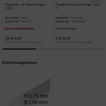
eat Wall Hobby
Zeppelin - Q-Class Airship -
Plastik Kreise und Ringe - Set
1:350
C
segawa
Hersteller:
Takom
Hersteller:
Trumpeter
Artikel-Nr.:
TK6003
Artikel-Nr.:
TRU09948
ller
Derzeit nicht lieferbar
Sofort lieferbar
 Models
39,95 EUR
5,50 EUR
bby 2000
inkl. 19 % MwSt. zzgl.
Versandkosten
inkl. 19 % MwSt. zzgl.
Versandkosten
bby Boss
Zuletzt angesehen
bby Craft
mbrol
LOVE KIT
G Models
M