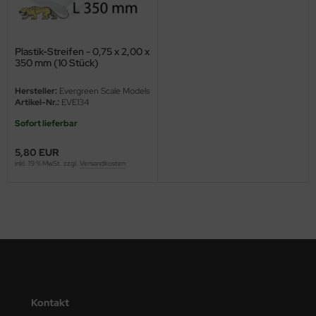
ini Model
Plastik-Streifen - 0,75 x 2,00 x
leri
350 mm (10 Stück)
ata
Hersteller:
Evergreen Scale Models
Artikel-Nr.:
EVE134
O Collections
Sofort lieferbar
NETIC
5,80 EUR
inkl. 19 % MwSt. zzgl.
Versandkosten
tty Hawk Model
tare
ick
gic Factory
ASTER
Kontakt