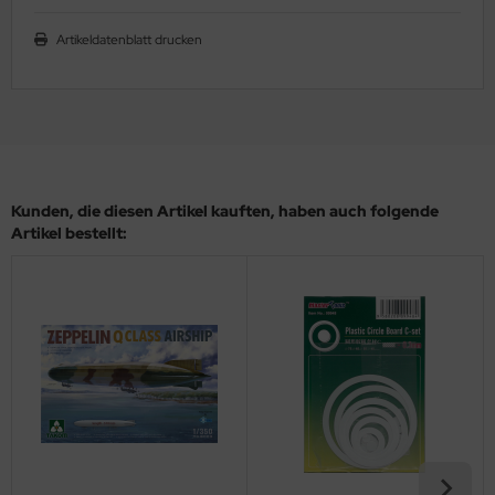
ler
Artikeldatenblatt drucken
yhawk
rces of Valor / Waltersons
re Hobby
Kunden, die diesen Artikel kauften, haben auch folgende
eedom Model Kits
Artikel bestellt:
jimi
ahleri
sPatch Models
cko Models
ow2B