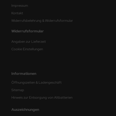
Impressum
nu-Beemax
Kontakt
Widerrufsbelehrung & Widerrufsformular
nda-Hobby
Widerrufsformular
gasus Hobbies
Angaben zur Lieferzeit
atz Nunu
Cookie Einstellungen
usmodel
ar Lights
Informationen
ntos Model
Öffnungszeiten & Ladengeschäft
vell
Sitemap
Hinweis zur Entsorgung von Altbatterien
ich.Models
Auszeichnungen
den