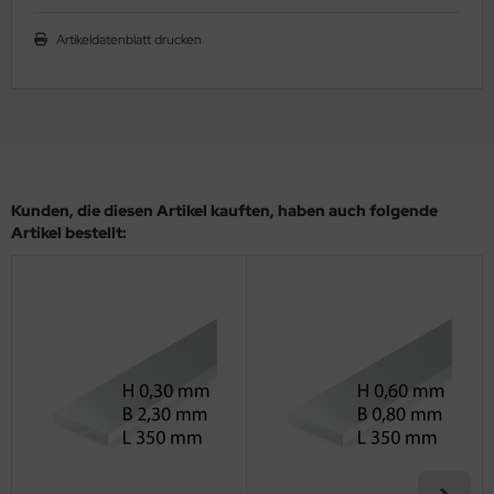
ler
Artikeldatenblatt drucken
yhawk
rces of Valor / Waltersons
re Hobby
Kunden, die diesen Artikel kauften, haben auch folgende
eedom Model Kits
Artikel bestellt:
jimi
ahleri
sPatch Models
cko Models
ow2B