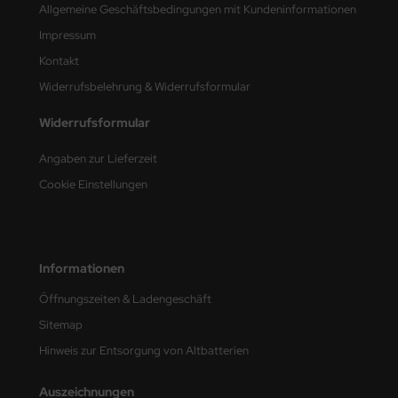
Allgemeine Geschäftsbedingungen mit Kundeninformationen
nu-Beemax
Impressum
Kontakt
nda-Hobby
Widerrufsbelehrung & Widerrufsformular
gasus Hobbies
Widerrufsformular
atz Nunu
Angaben zur Lieferzeit
Cookie Einstellungen
usmodel
ar Lights
ntos Model
Informationen
Öffnungszeiten & Ladengeschäft
vell
Sitemap
ich.Models
Hinweis zur Entsorgung von Altbatterien
den
Auszeichnungen