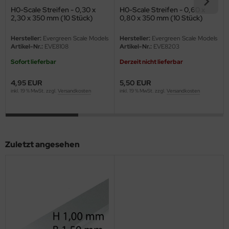
eat Wall Hobby
H0-Scale Streifen - 0,30 x
H0-Scale Streifen - 0,60 x
2,30 x 350 mm (10 Stück)
0,80 x 350 mm (10 Stück)
segawa
Hersteller:
Evergreen Scale Models
Hersteller:
Evergreen Scale Models
Artikel-Nr.:
EVE8108
Artikel-Nr.:
EVE8203
ller
Sofort lieferbar
Derzeit nicht lieferbar
 Models
4,95 EUR
5,50 EUR
bby 2000
inkl. 19 % MwSt. zzgl.
Versandkosten
inkl. 19 % MwSt. zzgl.
Versandkosten
bby Boss
bby Craft
Zuletzt angesehen
mbrol
LOVE KIT
G Models
M