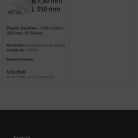
ini Model
leri
Plastik-Streifen - 1,00 x 1,50 x
350 mm (10 Stück)
ata
Hersteller:
Evergreen Scale Models
O Collections
Artikel-Nr.:
EVE143
Sofort lieferbar
NETIC
5,50 EUR
tty Hawk Model
inkl. 19 % MwSt. zzgl.
Versandkosten
tare
ick
gic Factory
ASTER
Kontakt