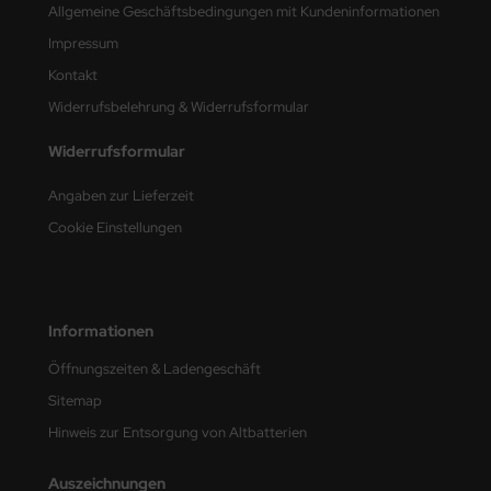
Allgemeine Geschäftsbedingungen mit Kundeninformationen
nu-Beemax
Impressum
Kontakt
nda-Hobby
Widerrufsbelehrung & Widerrufsformular
gasus Hobbies
Widerrufsformular
atz Nunu
Angaben zur Lieferzeit
Cookie Einstellungen
usmodel
ar Lights
ntos Model
Informationen
Öffnungszeiten & Ladengeschäft
vell
Sitemap
ich.Models
Hinweis zur Entsorgung von Altbatterien
den
Auszeichnungen