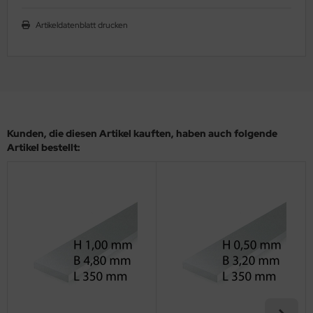
ler
Artikeldatenblatt drucken
yhawk
rces of Valor / Waltersons
re Hobby
Kunden, die diesen Artikel kauften, haben auch folgende
eedom Model Kits
Artikel bestellt:
jimi
ahleri
sPatch Models
cko Models
ow2B