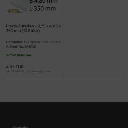
ini Model
leri
Plastik-Streifen - 0,75 x 4,80 x
350 mm (10 Stück)
ata
Hersteller:
Evergreen Scale Models
O Collections
Artikel-Nr.:
EVE138
Sofort lieferbar
NETIC
4,95 EUR
tty Hawk Model
inkl. 19 % MwSt. zzgl.
Versandkosten
tare
ick
gic Factory
ASTER
Kontakt