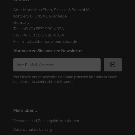
ster Box LTD
Axels Modellbau Shop, Schulze & Sohn oHG
Kottberg 6, 37194 Bodenfelde
ster Tools
Germany
Tel.: +49 (0) 5572 999 4 333
ng Model
Fax.:+49 (0) 5572 999 4 334
Mail: info@axels-modellbau-shop.de
liput
Abonnieren Sie unseren Newsletter
niArt
nicraft
Der Newsletter ist kostenlos und kann jederzeit hier oder in Ihrem
rage Hobby
Kundenkonto wieder abbestellt werden.
delcollect
ebius Models
Mehr über...
PC
Versand- und Zahlungsinformationen
Datenschutzerklärung
. Hobby / Gunze Sangyo