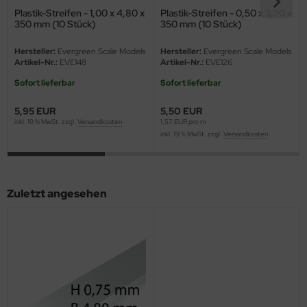
eat Wall Hobby
Plastik-Streifen - 1,00 x 4,80 x
Plastik-Streifen - 0,50 x 3,20 x
350 mm (10 Stück)
350 mm (10 Stück)
segawa
Hersteller:
Evergreen Scale Models
Hersteller:
Evergreen Scale Models
Artikel-Nr.:
EVE148
Artikel-Nr.:
EVE126
ller
Sofort lieferbar
Sofort lieferbar
 Models
5,95 EUR
5,50 EUR
bby 2000
inkl. 19 % MwSt. zzgl.
Versandkosten
1,57 EUR pro m
inkl. 19 % MwSt. zzgl.
Versandkosten
bby Boss
bby Craft
Zuletzt angesehen
mbrol
LOVE KIT
G Models
M