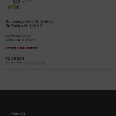
ini Model
leri
Getriebegeeinheit B (rechts)
für Tamiya KV-1 / KV-2
(56028, 56030) 1:16
ata
Hersteller:
Tamiya
Artikel-Nr.:
4205036
O Collections
Derzeit nicht lieferbar
NETIC
60,95 EUR
inkl. 19 % MwSt. zzgl.
Versandkosten
tty Hawk Model
tare
ick
gic Factory
ASTER
Kontakt