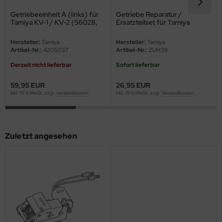
eat Wall Hobby
Getriebeeinheit A (links) für
Getriebe Reparatur /
Tamiya KV-1 / KV-2 (56028,
Ersatzteilset für Tamiya
segawa
56030) 1:16
Getriebe (9415807)
Hersteller:
Tamiya
Hersteller:
Tamiya
ller
Artikel-Nr.:
4205037
Artikel-Nr.:
ZUH39
Derzeit nicht lieferbar
Sofort lieferbar
 Models
59,95 EUR
26,95 EUR
bby 2000
inkl. 19 % MwSt. zzgl.
Versandkosten
inkl. 19 % MwSt. zzgl.
Versandkosten
bby Boss
bby Craft
Zuletzt angesehen
mbrol
LOVE KIT
G Models
M