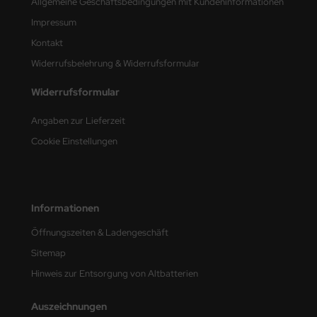
Allgemeine Geschäftsbedingungen mit Kundeninformationen
Impressum
nu-Beemax
Kontakt
nda-Hobby
Widerrufsbelehrung & Widerrufsformular
gasus Hobbies
Widerrufsformular
atz Nunu
Angaben zur Lieferzeit
Cookie Einstellungen
usmodel
ar Lights
Informationen
ntos Model
Öffnungszeiten & Ladengeschäft
vell
Sitemap
ich.Models
Hinweis zur Entsorgung von Altbatterien
den
Auszeichnungen