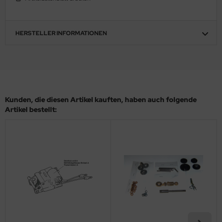
ler
yhawk
HERSTELLER INFORMATIONEN
rces of Valor / Waltersons
re Hobby
eedom Model Kits
Kunden, die diesen Artikel kauften, haben auch folgende
Artikel bestellt:
jimi
ahleri
sPatch Models
cko Models
ow2B