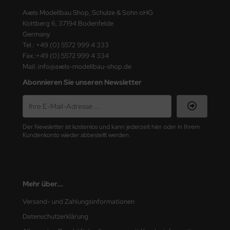
ster Box LTD
Axels Modellbau Shop, Schulze & Sohn oHG
Kottberg 6, 37194 Bodenfelde
ster Tools
Germany
Tel.: +49 (0) 5572 999 4 333
ng Model
Fax.:+49 (0) 5572 999 4 334
Mail: info@axels-modellbau-shop.de
liput
Abonnieren Sie unseren Newsletter
niArt
nicraft
Der Newsletter ist kostenlos und kann jederzeit hier oder in Ihrem
Kundenkonto wieder abbestellt werden.
rage Hobby
delcollect
ebius Models
Mehr über...
Versand- und Zahlungsinformationen
PC
Datenschutzerklärung
. Hobby / Gunze Sangyo