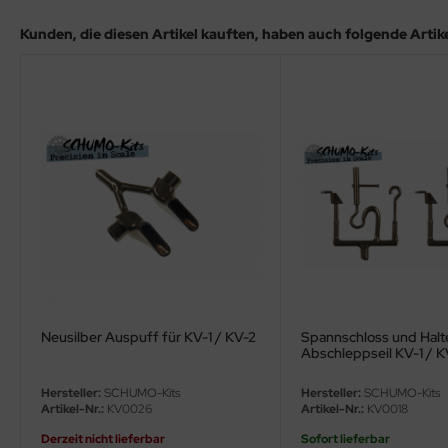
ler
Kunden, die diesen Artikel kauften, haben auch folgende Artikel
yhawk
rces of Valor / Waltersons
re Hobby
eedom Model Kits
jimi
ahleri
sPatch Models
Neusilber Auspuff für KV-1 / KV-2
Spannschloss und Halt
Abschleppseil KV-1 / 
cko Models
Hersteller:
SCHUMO-Kits
Hersteller:
SCHUMO-Kits
Artikel-Nr.:
KV0026
Artikel-Nr.:
KV0018
ow2B
Derzeit nicht lieferbar
Sofort lieferbar