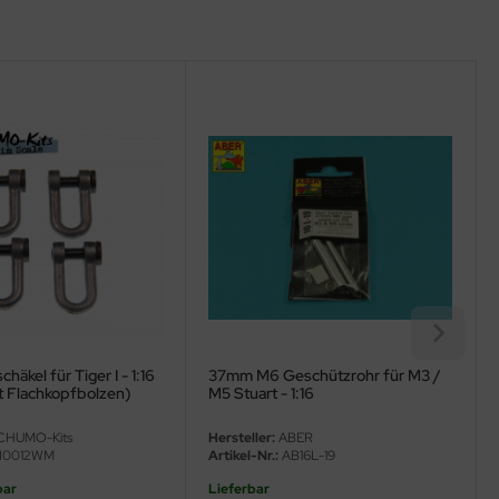
äkel für Tiger I - 1:16
37mm M6 Geschützrohr für M3 /
t Flachkopfbolzen)
M5 Stuart - 1:16
CHUMO-Kits
Hersteller:
ABER
I0012WM
Artikel-Nr.:
AB16L-19
bar
Lieferbar