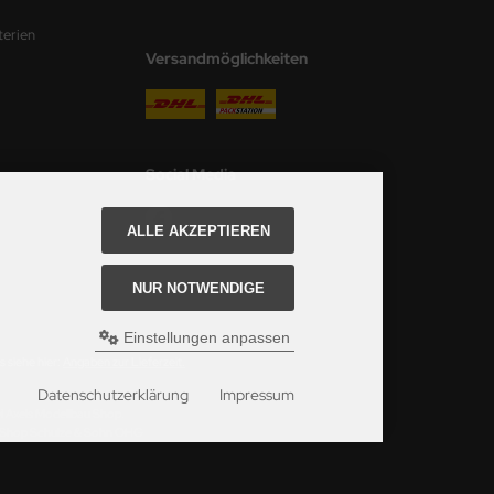
terien
Versandmöglichkeiten
Social Media
ALLE AKZEPTIEREN
NUR NOTWENDIGE
Einstellungen anpassen
 siehe hier:
Angaben zur Lieferzeit.
Datenschutzerklärung
Impressum
ei Axels Modellbau Shop.
u Shop Schulze & Sohn OHG