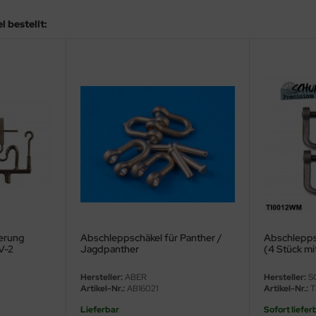
 bestellt:
erung
Abschleppschäkel für Panther /
Abschleppsch
KV-2
Jagdpanther
(4 Stück mi
Hersteller:
ABER
Hersteller:
S
Artikel-Nr.:
AB16021
Artikel-Nr.:
T
Lieferbar
Sofort liefer