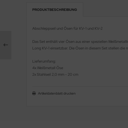
PRODUKTBESCHREIBUNG
e Field Model 1:35
rson Modelsport
bre Model - 1:35
assy Hobby
Abschleppseil und Ösen für KV-1 und KV-2
ar Art / Glow 2B 1:35
MK
Das Set enthält vier Ösen aus einer speziellen Weißmetal
nstige Hersteller
Long KV-1 einsetzbar. Die Ösen in diesem Set stellen die 
eatex
kom 1:35
s Werk
Lieferumfang:
4x Weißmetall Öse
miya 1:35
luxe Materials
2x Stahlseil 2,0 mm - 20 cm
under Model 1:35
ODELKITS
Artikeldatenblatt drucken
umpeter 1:35
agon Models
ezda 1:35
uard
behör Maßstab 1:35
ergreen Scale Models