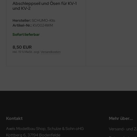
Abschleppseil und Ösen für KV-1
und KV-2
ini Model
Hersteller:
SCHUMO-Kits
leri
Artikel-Nr.:
KV0024WM
Sofort lieferbar
ata
8,50 EUR
O Collections
inkl. 19 % MwSt. zzgl.
Versandkosten
NETIC
tty Hawk Model
tare
ick
gic Factory
Kontakt
Mehr über...
ASTER
Axels Modellbau Shop, Schulze & Sohn oHG
Versand- und Z
Kottberg 6, 37194 Bodenfelde