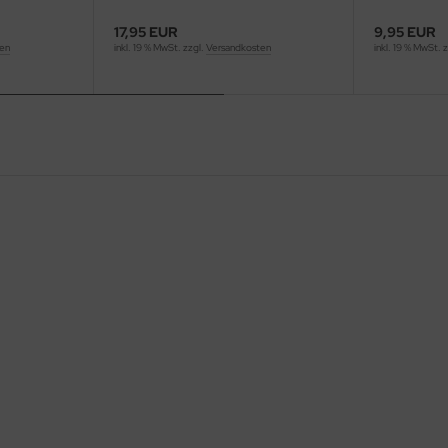
17,95 EUR
9,95 EUR
ten
inkl. 19 % MwSt. zzgl.
Versandkosten
inkl. 19 % MwSt. 