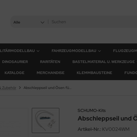
Alle
ILITÄRMODELLBAU
FAHRZEUGMODELLBAU
FLUGZEUG
DINOSAURIER
RARITÄTEN
BASTELMATERIAL U. WERKZEUGE
KATALOGE
MERCHANDISE
KLEMMBAUSTEINE
FUND
& Zubehör
Abschleppseil und Ösen für KV-1 und KV-2
SCHUMO-Kits
Abschleppseil und Ö
Artikel-Nr.:
KV0024WM