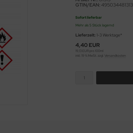
GTIN/EAN:
495034481313
Sofort lieferbar
Mehr als 5 Stück lagernd
Lieferzeit:
1-3 Werktage*
4,40 EUR
19,13 EUR pro 100ml
inkl. 19 % MwSt. zzgl.
Versandkosten