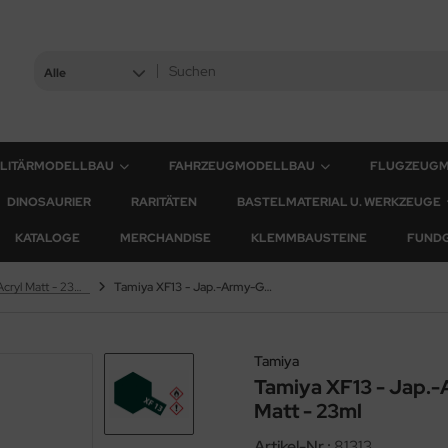
Alle
ILITÄRMODELLBAU
FAHRZEUGMODELLBAU
FLUGZEUG
DINOSAURIER
RARITÄTEN
BASTELMATERIAL U. WERKZEUGE
KATALOGE
MERCHANDISE
KLEMMBAUSTEINE
FUND
XF Farben - Acryl Matt - 23ml & 10ml
Tamiya XF13 - Jap.-Army-Grün / J.A. Green - Matt - 23ml
Tamiya
Tamiya XF13 - Jap.-
Matt - 23ml
Artikel-Nr.:
81313