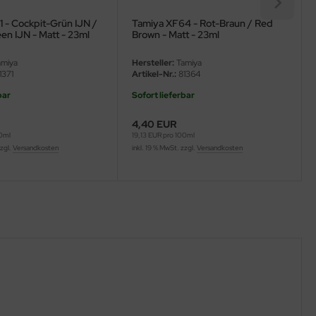
 - Cockpit-Grün IJN /
Tamiya XF64 - Rot-Braun / Red
en IJN - Matt - 23ml
Brown - Matt - 23ml
miya
Hersteller:
Tamiya
1371
Artikel-Nr.:
81364
bar
Sofort lieferbar
4,40 EUR
00ml
19,13 EUR pro 100ml
zzgl.
Versandkosten
inkl. 19 % MwSt. zzgl.
Versandkosten