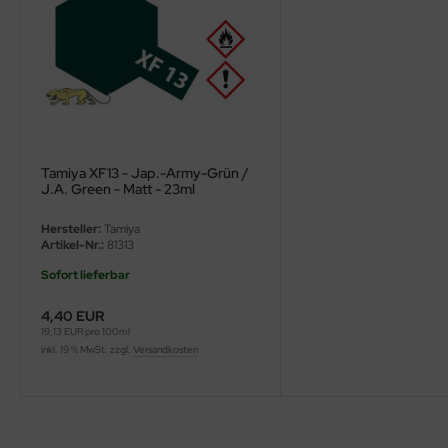
ini Model
leri
ata
O Collections
Tamiya XF13 - Jap.-Army-Grün /
J.A. Green - Matt - 23ml
NETIC
Hersteller:
Tamiya
Artikel-Nr.:
81313
tty Hawk Model
Sofort lieferbar
tare
4,40 EUR
ick
19,13 EUR pro 100ml
inkl. 19 % MwSt. zzgl.
Versandkosten
gic Factory
ASTER