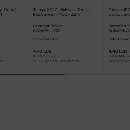
vy-Grün /
Tamiya XF27 - Schwarz-Grün /
Tamiya XF71
ml
Black Green - Matt - 23ml
Cockpit Gre
Hersteller:
Tamiya
Hersteller:
Ta
Artikel-Nr.:
81327
Artikel-Nr.:
8
Sofort lieferbar
Sofort liefer
4,40 EUR
4,40 EUR
19,13 EUR pro 100ml
19,13 EUR pro 1
ten
inkl. 19 % MwSt. zzgl.
Versandkosten
inkl. 19 % MwSt. 