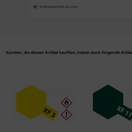
ler
Artikeldatenblatt drucken
yhawk
rces of Valor / Waltersons
re Hobby
Kunden, die diesen Artikel kauften, haben auch folgende Artikel
eedom Model Kits
jimi
ahleri
sPatch Models
cko Models
ow2B