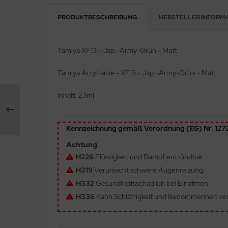
PRODUKTBESCHREIBUNG
HERSTELLER INFORM
e Field Model 1:35
rson Modelsport
bre Model - 1:35
assy Hobby
Tamiya XF13 - Jap.-Army-Grün - Matt
ar Art / Glow 2B 1:35
MK
Tamiya Acrylfarbe - XF13 - Jap.-Army-Grün - Matt.
nstige Hersteller
eatex
Inhalt: 23ml
kom 1:35
s Werk
Kennzeichnung gemäß Verordnung (EG) Nr. 12
miya 1:35
luxe Materials
Achtung
under Model 1:35
ODELKITS
H226
Flüssigkeit und Dampf entzündbar.
H319
Verursacht schwere Augenreizung.
umpeter 1:35
agon Models
H332
Gesundheitsschädlich bei Einatmen.
ezda 1:35
uard
H336
Kann Schläfrigkeit und Benommenheit ve
behör Maßstab 1:35
ergreen Scale Models