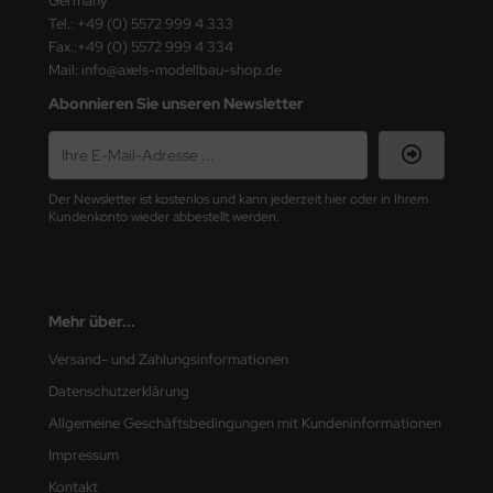
Germany
Tel.: +49 (0) 5572 999 4 333
nu-Beemax
Fax.:+49 (0) 5572 999 4 334
Mail: info@axels-modellbau-shop.de
nda-Hobby
Abonnieren Sie unseren Newsletter
gasus Hobbies
atz Nunu
Der Newsletter ist kostenlos und kann jederzeit hier oder in Ihrem
Kundenkonto wieder abbestellt werden.
usmodel
ar Lights
Mehr über...
ntos Model
Versand- und Zahlungsinformationen
vell
Datenschutzerklärung
ich.Models
Allgemeine Geschäftsbedingungen mit Kundeninformationen
Impressum
den
Kontakt