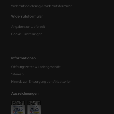
e Field Model
Widerrufsbelehrung & Widerrufsformular
bre Model
Widerrufsformular
Angaben zur Lieferzeit
HUMO-Kits
Cookie Einstellungen
unkmodels
ar Art
Informationen
ecial Hobby
Öffnungszeiten & Ladengeschäft
ar-Decals
Sitemap
Hinweis zur Entsorgung von Altbatterien
yata
kom
Auszeichnungen
miya