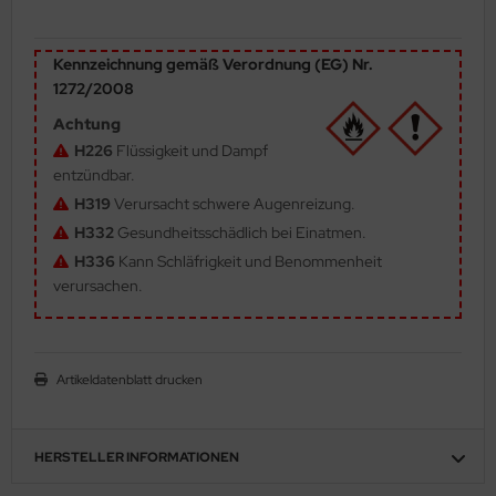
ler
Kennzeichnung gemäß Verordnung (EG) Nr.
yhawk
1272/2008
rces of Valor / Waltersons
Achtung
H226
Flüssigkeit und Dampf
re Hobby
entzündbar.
H319
Verursacht schwere Augenreizung.
eedom Model Kits
H332
Gesundheitsschädlich bei Einatmen.
H336
Kann Schläfrigkeit und Benommenheit
jimi
verursachen.
ahleri
sPatch Models
Artikeldatenblatt drucken
cko Models
ow2B
HERSTELLER INFORMATIONEN