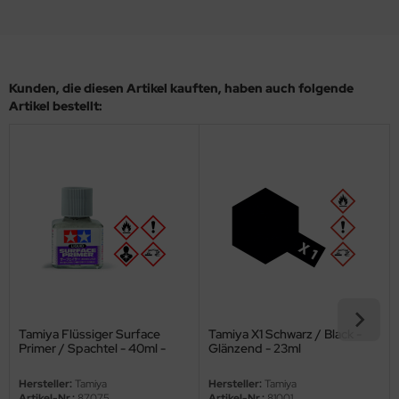
eat Wall Hobby
segawa
ller
Kunden, die diesen Artikel kauften, haben auch folgende
Artikel bestellt:
 Models
bby 2000
bby Boss
bby Craft
mbrol
LOVE KIT
Tamiya Flüssiger Surface
Tamiya X1 Schwarz / Black -
Primer / Spachtel - 40ml -
Glänzend - 23ml
G Models
Grau
Hersteller:
Tamiya
Hersteller:
Tamiya
M
Artikel-Nr.:
87075
Artikel-Nr.:
81001