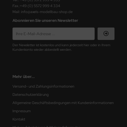
Fax.:+49 (0) 5572 999 4 334
nu-Beemax
Mail: info@axels-modellbau-shop.de
Abonnieren Sie unseren Newsletter
nda-Hobby
gasus Hobbies
Der Newsletter ist kostenlos und kann jederzeit hier oder in Ihrem
atz Nunu
Kundenkonto wieder abbestellt werden.
usmodel
ar Lights
Mehr über...
ntos Model
Versand- und Zahlungsinformationen
Datenschutzerklärung
vell
Allgemeine Geschäftsbedingungen mit Kundeninformationen
ich.Models
Impressum
Kontakt
den