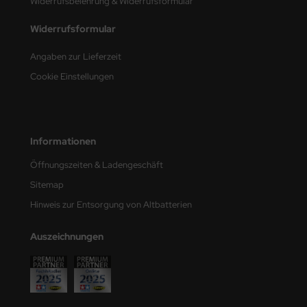
Widerrufsbelehrung & Widerrufsformular
e Field Model
Widerrufsformular
bre Model
Angaben zur Lieferzeit
HUMO-Kits
Cookie Einstellungen
unkmodels
ar Art
Informationen
ecial Hobby
Öffnungszeiten & Ladengeschäft
Sitemap
ar-Decals
Hinweis zur Entsorgung von Altbatterien
yata
Auszeichnungen
kom
miya