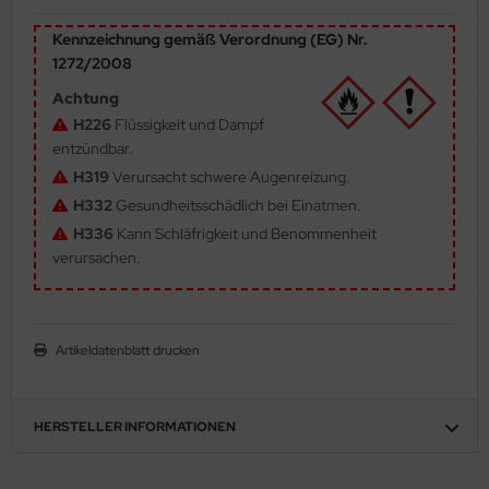
ler
Kennzeichnung gemäß Verordnung (EG) Nr.
1272/2008
yhawk
Achtung
rces of Valor / Waltersons
H226
Flüssigkeit und Dampf
entzündbar.
re Hobby
H319
Verursacht schwere Augenreizung.
H332
Gesundheitsschädlich bei Einatmen.
eedom Model Kits
H336
Kann Schläfrigkeit und Benommenheit
verursachen.
jimi
ahleri
Artikeldatenblatt drucken
sPatch Models
cko Models
HERSTELLER INFORMATIONEN
ow2B