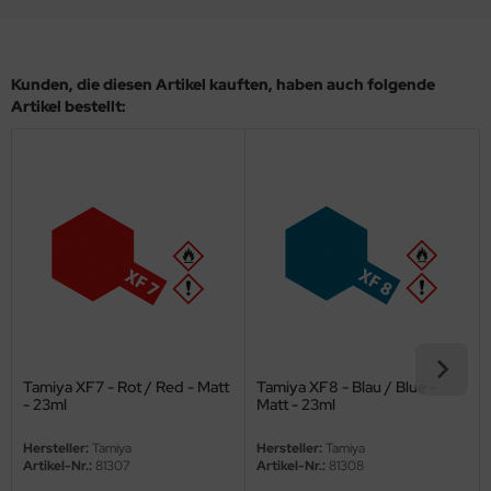
eat Wall Hobby
segawa
Kunden, die diesen Artikel kauften, haben auch folgende
ller
Artikel bestellt:
 Models
bby 2000
bby Boss
bby Craft
mbrol
LOVE KIT
Tamiya XF7 - Rot / Red - Matt
Tamiya XF8 - Blau / Blue -
- 23ml
Matt - 23ml
G Models
Hersteller:
Tamiya
Hersteller:
Tamiya
Artikel-Nr.:
81307
Artikel-Nr.:
81308
M