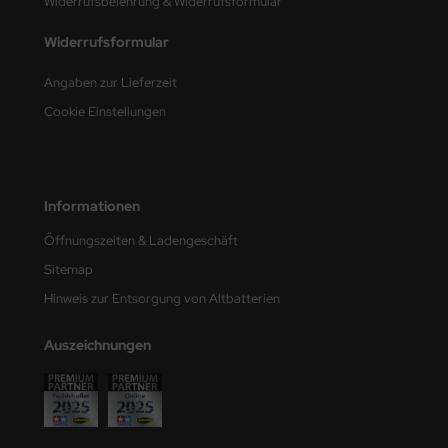
Widerrufsbelehrung & Widerrufsformular
e Field Model
Widerrufsformular
bre Model
Angaben zur Lieferzeit
HUMO-Kits
Cookie Einstellungen
unkmodels
ar Art
Informationen
ecial Hobby
Öffnungszeiten & Ladengeschäft
Sitemap
ar-Decals
Hinweis zur Entsorgung von Altbatterien
yata
Auszeichnungen
kom
miya