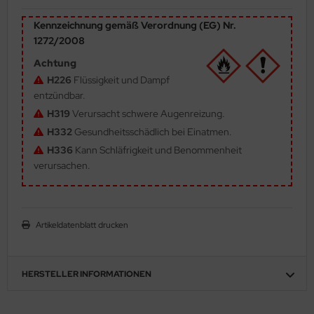
ler
Kennzeichnung gemäß Verordnung (EG) Nr.
1272/2008
yhawk
Achtung
rces of Valor / Waltersons
H226
Flüssigkeit und Dampf
entzündbar.
re Hobby
H319
Verursacht schwere Augenreizung.
H332
Gesundheitsschädlich bei Einatmen.
eedom Model Kits
H336
Kann Schläfrigkeit und Benommenheit
verursachen.
jimi
ahleri
Artikeldatenblatt drucken
sPatch Models
cko Models
HERSTELLER INFORMATIONEN
ow2B