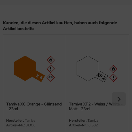
eat Wall Hobby
segawa
Kunden, die diesen Artikel kauften, haben auch folgende
ller
Artikel bestellt:
 Models
bby 2000
bby Boss
bby Craft
mbrol
LOVE KIT
Tamiya X6 Orange - Glänzend
Tamiya XF2 - Weiss / White -
- 23ml
Matt - 23ml
G Models
Hersteller:
Tamiya
Hersteller:
Tamiya
Artikel-Nr.:
81006
Artikel-Nr.:
81302
M