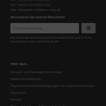
Fax.:+49 (0) 5572 999 4 334
nu-Beemax
Mail: info@axels-modellbau-shop.de
Abonnieren Sie unseren Newsletter
nda-Hobby
gasus Hobbies
Der Newsletter ist kostenlos und kann jederzeit hier oder in Ihrem
atz Nunu
Kundenkonto wieder abbestellt werden.
usmodel
ar Lights
Mehr über...
ntos Model
Versand- und Zahlungsinformationen
Datenschutzerklärung
vell
Allgemeine Geschäftsbedingungen mit Kundeninformationen
ich.Models
Impressum
Kontakt
den