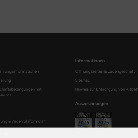
Informationen
ahlungsinformationen
Öffnungszeiten & Ladengeschäft
lärung
Sitemap
chäftsbedingungen mit
Hinweis zur Entsorgung von Altbat
tionen
Auszeichnungen
rung & Widerrufsformular
mular