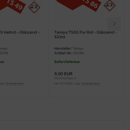
 Hellrot - Glänzend -
Tamiya TS86 Pur Rot - Glänzend -
100ml
miya
Hersteller:
Tamiya
5049
Artikel-Nr.:
85086
bar
Sofort lieferbar
9,50 EUR
l
95,00 EUR pro 1l
zzgl.
Versandkosten
inkl. 19 % MwSt. zzgl.
Versandkosten