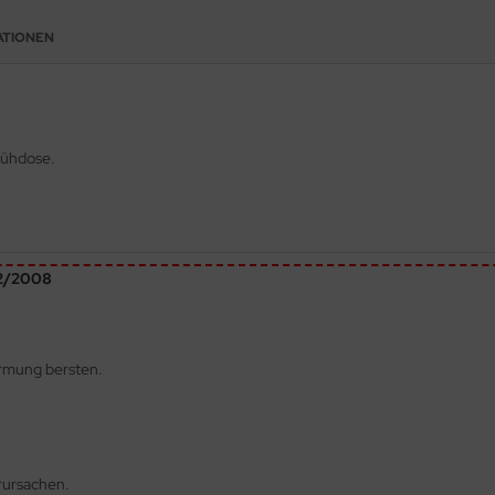
ATIONEN
rühdose.
72/2008
ärmung bersten.
rursachen.