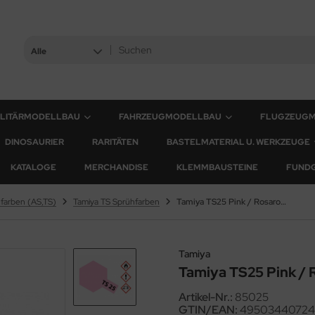
Alle
ILITÄRMODELLBAU
FAHRZEUGMODELLBAU
FLUGZEUG
DINOSAURIER
RARITÄTEN
BASTELMATERIAL U. WERKZEUGE
KATALOGE
MERCHANDISE
KLEMMBAUSTEINE
FUND
farben (AS,TS)
Tamiya TS Sprühfarben
Tamiya TS25 Pink / Rosarot - Glänzend - 100ml
Tamiya
Tamiya TS25 Pink / 
Artikel-Nr.:
85025
GTIN/EAN:
4950344072