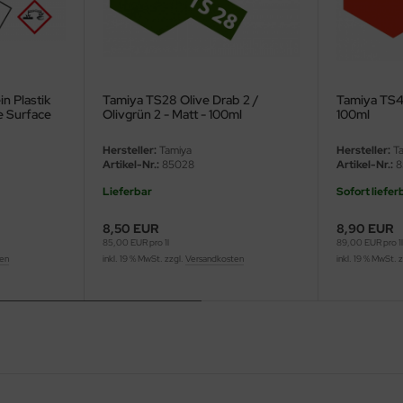
n Plastik
Tamiya TS28 Olive Drab 2 /
Tamiya TS49
ne Surface
Olivgrün 2 - Matt - 100ml
100ml
etal - White
Hersteller:
Tamiya
Hersteller:
Ta
Artikel-Nr.:
85028
Artikel-Nr.:
8
Lieferbar
Sofort liefer
8,50 EUR
8,90 EUR
85,00 EUR pro 1l
89,00 EUR pro 1
ten
inkl. 19 % MwSt. zzgl.
Versandkosten
inkl. 19 % MwSt. 