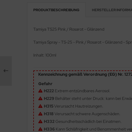
PRODUKTBESCHREIBUNG
HERSTELLER INFORM
e Field Model 1:35
rson Modelsport
bre Model - 1:35
assy Hobby
Tamiya TS25 Pink / Rosarot - Glänzend
ar Art / Glow 2B 1:35
MK
Tamiya Spray - TS-25 - Pink / Rosarot - Glänzend - Sp
nstige Hersteller
eatex
Inhalt: 100ml
kom 1:35
s Werk
Kennzeichnung gemäß Verordnung (EG) Nr. 12
miya 1:35
luxe Materials
Gefahr
under Model 1:35
ODELKITS
H222
Extrem entzündbares Aerosol.
H229
Behälter steht unter Druck: kann bei Erw
umpeter 1:35
agon Models
H315
Verursacht Hautreizungen.
ezda 1:35
uard
H318
Verursacht schwere Augenschäden.
H332
Gesundheitsschädlich bei Einatmen.
behör Maßstab 1:35
ergreen Scale Models
H336
Kann Schläfrigkeit und Benommenheit ve