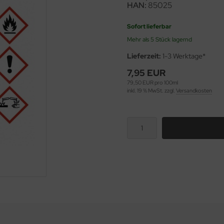
HAN:
85025
Sofort lieferbar
Mehr als 5 Stück lagernd
Lieferzeit:
1-3 Werktage*
7,95 EUR
79,50 EUR pro 100ml
inkl. 19 % MwSt. zzgl.
Versandkosten