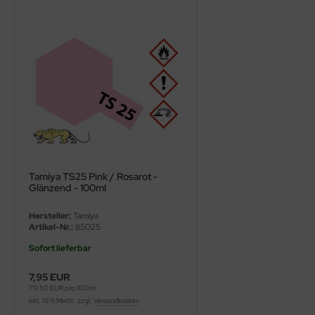
ini Model
leri
ata
O Collections
NETIC
tty Hawk Model
Tamiya TS25 Pink / Rosarot -
Glänzend - 100ml
tare
Hersteller:
Tamiya
Artikel-Nr.:
85025
ick
Sofort lieferbar
gic Factory
7,95 EUR
79,50 EUR pro 100ml
ASTER
inkl. 19 % MwSt. zzgl.
Versandkosten