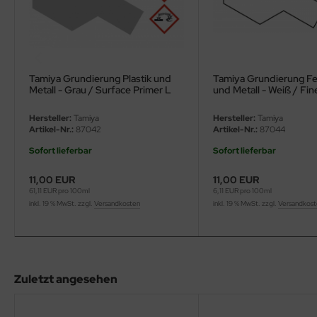
eat Wall Hobby
segawa
ller
Tamiya Grundierung Plastik und
Tamiya Grundierung Fei
Metall - Grau / Surface Primer L
und Metall - Weiß / Fi
 Models
for Plastic & Metal - Grey - 180ml
Primer L for Plastic & M
- 180ml
Hersteller:
Tamiya
Hersteller:
Tamiya
bby 2000
Artikel-Nr.:
87042
Artikel-Nr.:
87044
Sofort lieferbar
Sofort lieferbar
bby Boss
11,00 EUR
11,00 EUR
bby Craft
61,11 EUR pro 100ml
6,11 EUR pro 100ml
inkl. 19 % MwSt. zzgl.
Versandkosten
inkl. 19 % MwSt. zzgl.
Versandkos
mbrol
LOVE KIT
G Models
Zuletzt angesehen
M