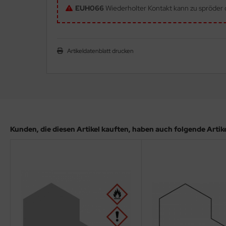
EUH066
Wiederholter Kontakt kann zu spröder o
ler
yhawk
Artikeldatenblatt drucken
rces of Valor / Waltersons
re Hobby
eedom Model Kits
jimi
Kunden, die diesen Artikel kauften, haben auch folgende Artikel
ahleri
sPatch Models
cko Models
ow2B