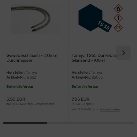
ini Model
leri
ata
O Collections
Gewebeschlauch - 2,0mm
Tamiya TS55 Dunkeblau -
Durchmesser
Glänzend - 100ml
NETIC
Hersteller:
Tamiya
Hersteller:
Tamiya
tty Hawk Model
Artikel-Nr.:
12662
Artikel-Nr.:
85055
Sofort lieferbar
Sofort lieferbar
tare
5,50 EUR
7,95 EUR
ick
inkl. 19 % MwSt. zzgl.
Versandkosten
79,50 EUR pro 1l
inkl. 19 % MwSt. zzgl.
Versandkosten
gic Factory
ASTER