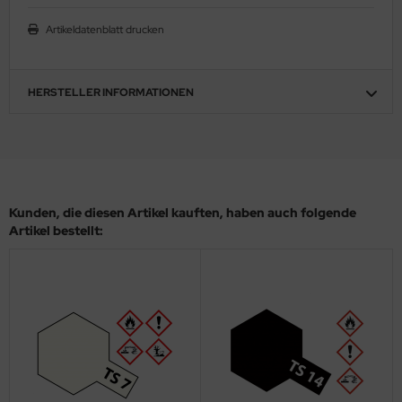
eat Wall Hobby
Artikeldatenblatt drucken
segawa
ller
HERSTELLER INFORMATIONEN
 Models
bby 2000
bby Boss
Kunden, die diesen Artikel kauften, haben auch folgende
Artikel bestellt:
bby Craft
mbrol
LOVE KIT
G Models
M