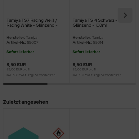
ini Model
Tamiya TS7 Racing Weiß /
Tamiya TS14 Schwarz -
leri
Racing White - Glänzend -
Glänzend - 100ml
100ml
ata
Hersteller:
Tamiya
Hersteller:
Tamiya
Artikel-Nr.:
85007
Artikel-Nr.:
85014
O Collections
Sofort lieferbar
Sofort lieferbar
NETIC
8,50 EUR
8,50 EUR
85,00 EUR pro 1l
85,00 EUR pro 1l
inkl. 19 % MwSt. zzgl.
Versandkosten
inkl. 19 % MwSt. zzgl.
Versandkosten
tty Hawk Model
tare
Zuletzt angesehen
ick
gic Factory
ASTER