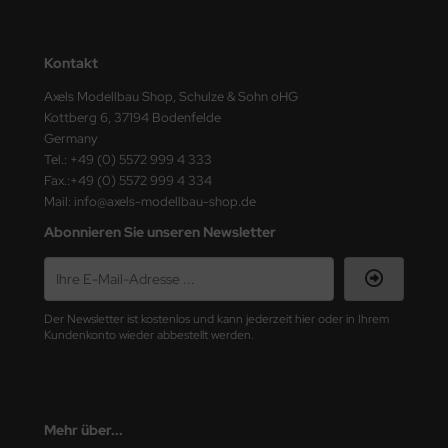
nu-Beemax
Kontakt
nda-Hobby
Axels Modellbau Shop, Schulze & Sohn oHG
Kottberg 6, 37194 Bodenfelde
gasus Hobbies
Germany
Tel.: +49 (0) 5572 999 4 333
atz Nunu
Fax.:+49 (0) 5572 999 4 334
Mail: info@axels-modellbau-shop.de
usmodel
Abonnieren Sie unseren Newsletter
ar Lights
ntos Model
Der Newsletter ist kostenlos und kann jederzeit hier oder in Ihrem
Kundenkonto wieder abbestellt werden.
vell
ich.Models
den
Mehr über...