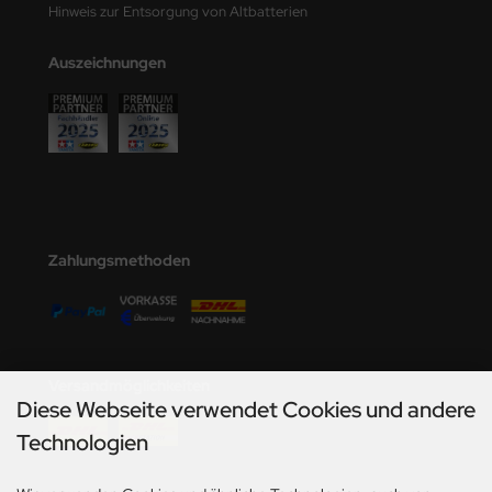
undermodel
Hinweis zur Entsorgung von Altbatterien
ger Model
Auszeichnungen
umpeter
lejo
spid Models
ezda
Zahlungsmethoden
Versandmöglichkeiten
Diese Webseite verwendet Cookies und andere
Technologien