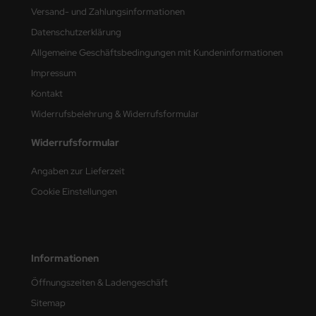
Versand- und Zahlungsinformationen
e Field Model
Datenschutzerklärung
bre Model
Allgemeine Geschäftsbedingungen mit Kundeninformationen
Impressum
HUMO-Kits
Kontakt
unkmodels
Widerrufsbelehrung & Widerrufsformular
ar Art
Widerrufsformular
ecial Hobby
Angaben zur Lieferzeit
Cookie Einstellungen
ar-Decals
yata
kom
Informationen
Öffnungszeiten & Ladengeschäft
miya
Sitemap