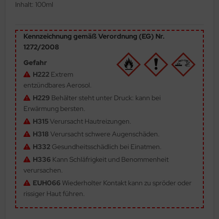
Inhalt: 100ml
ler
yhawk
Kennzeichnung gemäß Verordnung (EG) Nr.
1272/2008
rces of Valor / Waltersons
Gefahr
H222
Extrem
re Hobby
entzündbares Aerosol.
eedom Model Kits
H229
Behälter steht unter Druck: kann bei
Erwärmung bersten.
jimi
H315
Verursacht Hautreizungen.
H318
Verursacht schwere Augenschäden.
ahleri
H332
Gesundheitsschädlich bei Einatmen.
sPatch Models
H336
Kann Schläfrigkeit und Benommenheit
verursachen.
cko Models
EUH066
Wiederholter Kontakt kann zu spröder oder
rissiger Haut führen.
ow2B