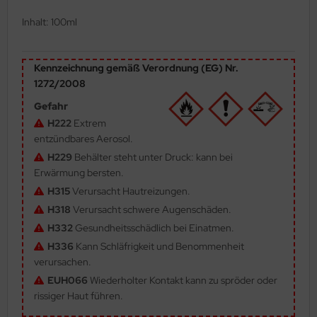
ler
Inhalt: 100ml
yhawk
Kennzeichnung gemäß Verordnung (EG) Nr.
rces of Valor / Waltersons
1272/2008
Gefahr
re Hobby
H222
Extrem
entzündbares Aerosol.
eedom Model Kits
H229
Behälter steht unter Druck: kann bei
jimi
Erwärmung bersten.
H315
Verursacht Hautreizungen.
ahleri
H318
Verursacht schwere Augenschäden.
H332
Gesundheitsschädlich bei Einatmen.
sPatch Models
H336
Kann Schläfrigkeit und Benommenheit
cko Models
verursachen.
EUH066
Wiederholter Kontakt kann zu spröder oder
ow2B
rissiger Haut führen.