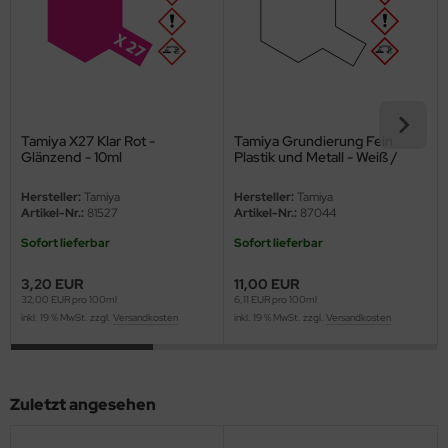
ster Box LTD
ster Tools
ng Model
Tamiya X27 Klar Rot -
Tamiya Grundierung Fein
liput
Glänzend - 10ml
Plastik und Metall - Weiß /
Fine Surface Primer L for
niArt
Plastic & Metal - White - 180ml
Hersteller:
Tamiya
Hersteller:
Tamiya
Artikel-Nr.:
81527
Artikel-Nr.:
87044
nicraft
Sofort lieferbar
Sofort lieferbar
rage Hobby
3,20 EUR
11,00 EUR
32,00 EUR pro 100ml
6,11 EUR pro 100ml
delcollect
inkl. 19 % MwSt. zzgl.
Versandkosten
inkl. 19 % MwSt. zzgl.
Versandkosten
ebius Models
PC
Zuletzt angesehen
. Hobby / Gunze Sangyo