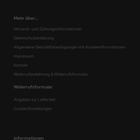
undermodel
ger Model
Mehr über...
umpeter
Versand- und Zahlungsinformationen
Datenschutzerklärung
lejo
Allgemeine Geschäftsbedingungen mit Kundeninformationen
spid Models
Impressum
Kontakt
ezda
Widerrufsbelehrung & Widerrufsformular
Widerrufsformular
Angaben zur Lieferzeit
Cookie Einstellungen
Informationen