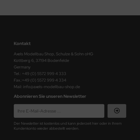
e Field Model
bre Model
HUMO-Kits
Kontakt
unkmodels
Axels Modellbau Shop, Schulze & Sohn oHG
ar Art
Kottberg 6, 37194 Bodenfelde
Germany
ecial Hobby
Tel.: +49 (0) 5572 999 4 333
Fax.:+49 (0) 5572 999 4 334
Mail: info@axels-modellbau-shop.de
ar-Decals
Abonnieren Sie unseren Newsletter
yata
kom
Der Newsletter ist kostenlos und kann jederzeit hier oder in Ihrem
miya
Kundenkonto wieder abbestellt werden.