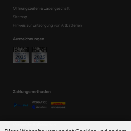
Öffnungszeiten & Ladengeschäft
Sitemap
Hinweis zur Entsorgung von Altbatterien
Auszeichnungen
Zahlungsmethoden
Versandmöglichkeiten