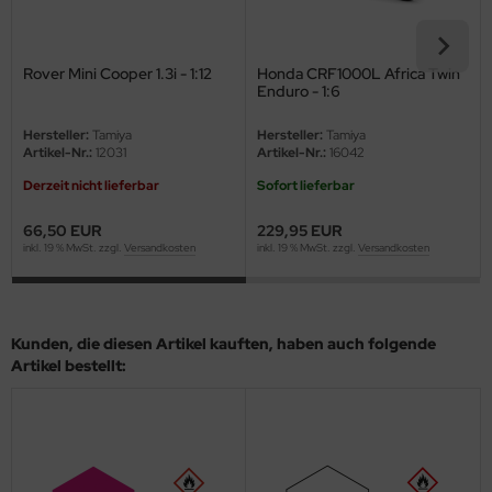
ini Model
Rover Mini Cooper 1.3i - 1:12
Honda CRF1000L Africa Twin
leri
Enduro - 1:6
ata
Hersteller:
Tamiya
Hersteller:
Tamiya
Artikel-Nr.:
12031
Artikel-Nr.:
16042
O Collections
Derzeit nicht lieferbar
Sofort lieferbar
NETIC
66,50 EUR
229,95 EUR
inkl. 19 % MwSt. zzgl.
Versandkosten
inkl. 19 % MwSt. zzgl.
Versandkosten
tty Hawk Model
tare
Kunden, die diesen Artikel kauften, haben auch folgende
ick
Artikel bestellt:
gic Factory
ASTER