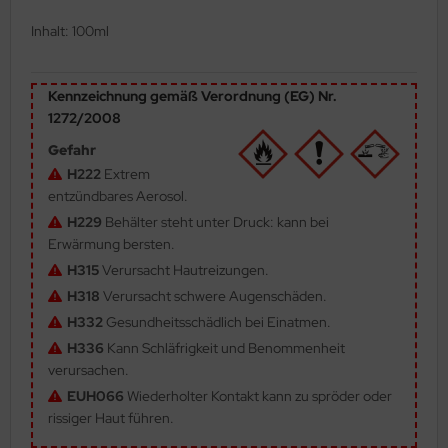
ler
Inhalt: 100ml
yhawk
Kennzeichnung gemäß Verordnung (EG) Nr.
rces of Valor / Waltersons
1272/2008
Gefahr
re Hobby
H222
Extrem
entzündbares Aerosol.
eedom Model Kits
H229
Behälter steht unter Druck: kann bei
jimi
Erwärmung bersten.
H315
Verursacht Hautreizungen.
ahleri
H318
Verursacht schwere Augenschäden.
H332
Gesundheitsschädlich bei Einatmen.
sPatch Models
H336
Kann Schläfrigkeit und Benommenheit
cko Models
verursachen.
EUH066
Wiederholter Kontakt kann zu spröder oder
ow2B
rissiger Haut führen.