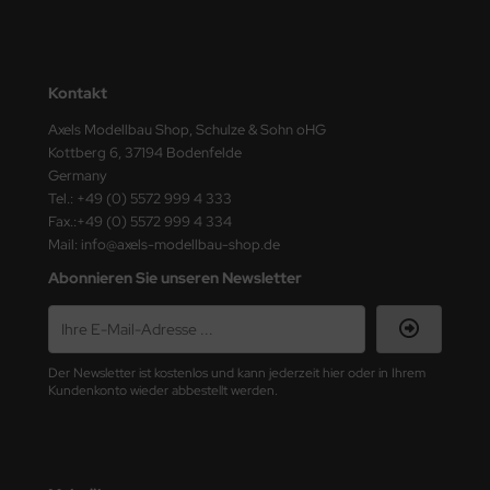
nu-Beemax
nda-Hobby
Kontakt
Axels Modellbau Shop, Schulze & Sohn oHG
gasus Hobbies
Kottberg 6, 37194 Bodenfelde
Germany
atz Nunu
Tel.: +49 (0) 5572 999 4 333
Fax.:+49 (0) 5572 999 4 334
usmodel
Mail: info@axels-modellbau-shop.de
ar Lights
Abonnieren Sie unseren Newsletter
ntos Model
vell
Der Newsletter ist kostenlos und kann jederzeit hier oder in Ihrem
Kundenkonto wieder abbestellt werden.
ich.Models
den