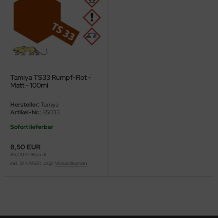
ster Box LTD
ster Tools
ng Model
liput
Tamiya TS33 Rumpf-Rot -
Matt - 100ml
niArt
Hersteller:
Tamiya
nicraft
Artikel-Nr.:
85033
Sofort lieferbar
rage Hobby
8,50 EUR
delcollect
85,00 EUR pro 1l
inkl. 19 % MwSt. zzgl.
Versandkosten
ebius Models
PC
. Hobby / Gunze Sangyo