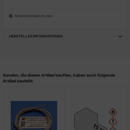
eat Wall Hobby
segawa
Artikeldatenblatt drucken
ller
HERSTELLER INFORMATIONEN
 Models
bby 2000
bby Boss
Kunden, die diesen Artikel kauften, haben auch folgende
bby Craft
Artikel bestellt:
mbrol
LOVE KIT
G Models
M