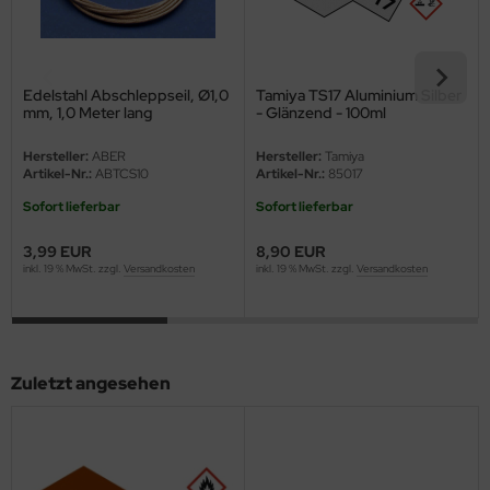
ini Model
leri
Edelstahl Abschleppseil, Ø1,0
Tamiya TS17 Aluminium Silber
mm, 1,0 Meter lang
- Glänzend - 100ml
ata
Hersteller:
ABER
Hersteller:
Tamiya
Artikel-Nr.:
ABTCS10
Artikel-Nr.:
85017
O Collections
Sofort lieferbar
Sofort lieferbar
NETIC
3,99 EUR
8,90 EUR
tty Hawk Model
inkl. 19 % MwSt. zzgl.
Versandkosten
inkl. 19 % MwSt. zzgl.
Versandkosten
tare
ick
Zuletzt angesehen
gic Factory
ASTER