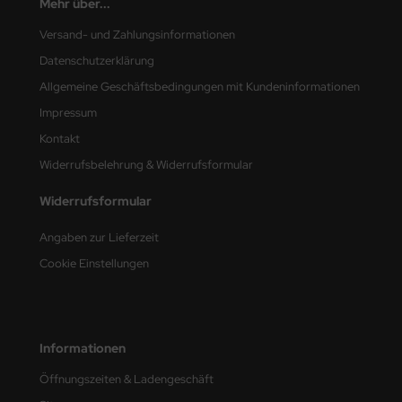
Mehr über...
e Field Model
Versand- und Zahlungsinformationen
bre Model
Datenschutzerklärung
Allgemeine Geschäftsbedingungen mit Kundeninformationen
HUMO-Kits
Impressum
unkmodels
Kontakt
Widerrufsbelehrung & Widerrufsformular
ar Art
Widerrufsformular
ecial Hobby
Angaben zur Lieferzeit
ar-Decals
Cookie Einstellungen
yata
kom
Informationen
miya
Öffnungszeiten & Ladengeschäft