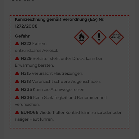
ler
Kennzeichnung gemäß Verordnung (EG) Nr.
yhawk
1272/2008
rces of Valor / Waltersons
Gefahr
H222
Extrem
re Hobby
entzündbares Aerosol.
H229
Behälter steht unter Druck: kann bei
eedom Model Kits
Erwärmung bersten.
H315
Verursacht Hautreizungen.
jimi
H318
Verursacht schwere Augenschäden.
ahleri
H335
Kann die Atemwege reizen.
H336
Kann Schläfrigkeit und Benommenheit
sPatch Models
verursachen.
EUH066
Wiederholter Kontakt kann zu spröder oder
cko Models
rissiger Haut führen.
ow2B