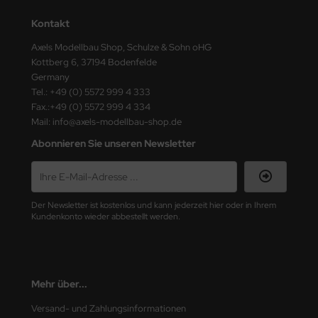
Kontakt
nu-Beemax
Axels Modellbau Shop, Schulze & Sohn oHG
nda-Hobby
Kottberg 6, 37194 Bodenfelde
Germany
gasus Hobbies
Tel.: +49 (0) 5572 999 4 333
Fax.:+49 (0) 5572 999 4 334
atz Nunu
Mail: info@axels-modellbau-shop.de
Abonnieren Sie unseren Newsletter
usmodel
ar Lights
Der Newsletter ist kostenlos und kann jederzeit hier oder in Ihrem
ntos Model
Kundenkonto wieder abbestellt werden.
vell
ich.Models
Mehr über...
den
Versand- und Zahlungsinformationen