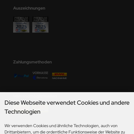
undermodel
Auszeichnungen
ger Model
umpeter
lejo
spid Models
Zahlungsmethoden
ezda
Versandmöglichkeiten
Diese Webseite verwendet Cookies und andere
Technologien
Wir verwenden Cookies und ähnliche Technologien, auch von
Social Media
Drittanbietern, um die ordentliche Funktionsweise der Website zu