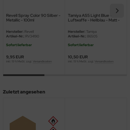
ini Model
Revell Spray Color 90 Silber -
Tamiya AS5 Light Blue -
Metallic - 100ml
Luftwaffe - Hellblau - Matt -
leri
100ml
Hersteller:
Revell
Hersteller:
Tamiya
ata
Artikel-Nr.:
RV34190
Artikel-Nr.:
86505
Sofort lieferbar
Sofort lieferbar
O Collections
9,95 EUR
10,50 EUR
NETIC
inkl. 19 % MwSt. zzgl.
Versandkosten
inkl. 19 % MwSt. zzgl.
Versandkosten
tty Hawk Model
tare
Zuletzt angesehen
ick
gic Factory
ASTER