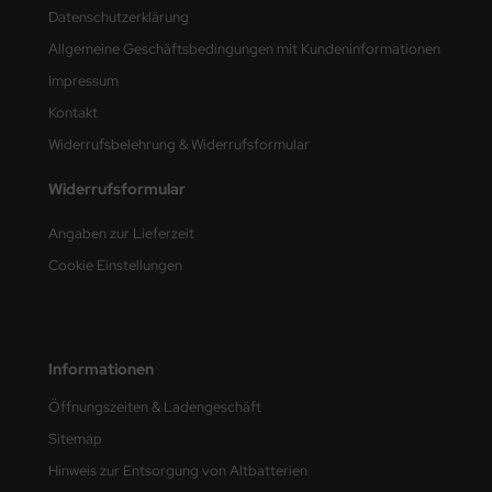
Datenschutzerklärung
e Field Model
Allgemeine Geschäftsbedingungen mit Kundeninformationen
bre Model
Impressum
Kontakt
HUMO-Kits
Widerrufsbelehrung & Widerrufsformular
unkmodels
Widerrufsformular
ar Art
Angaben zur Lieferzeit
ecial Hobby
Cookie Einstellungen
ar-Decals
yata
Informationen
kom
Öffnungszeiten & Ladengeschäft
Sitemap
miya
Hinweis zur Entsorgung von Altbatterien