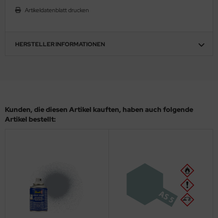
eat Wall Hobby
Artikeldatenblatt drucken
segawa
HERSTELLER INFORMATIONEN
ller
 Models
bby 2000
bby Boss
Kunden, die diesen Artikel kauften, haben auch folgende
Artikel bestellt:
bby Craft
mbrol
LOVE KIT
G Models
M