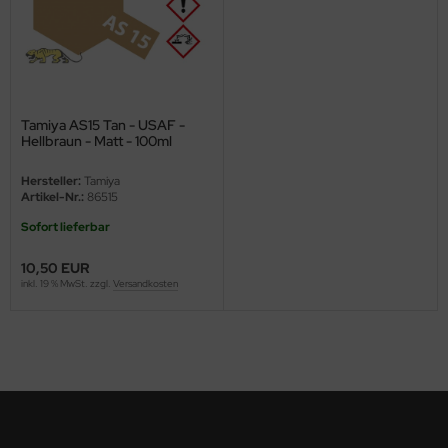
ster Box LTD
ster Tools
ng Model
Tamiya AS15 Tan - USAF -
Hellbraun - Matt - 100ml
liput
Hersteller:
Tamiya
niArt
Artikel-Nr.:
86515
Sofort lieferbar
nicraft
10,50 EUR
rage Hobby
inkl. 19 % MwSt. zzgl.
Versandkosten
delcollect
ebius Models
PC
. Hobby / Gunze Sangyo