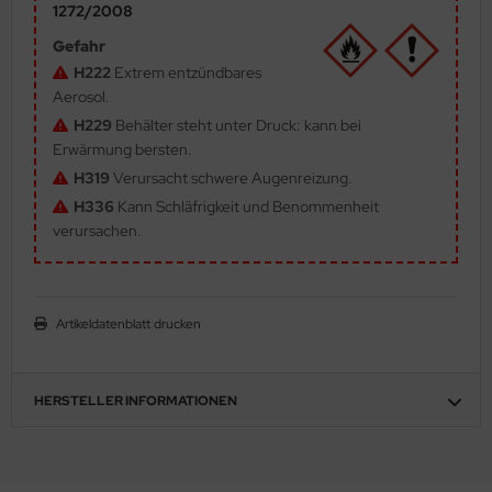
1272/2008
ler
Gefahr
H222
Extrem entzündbares
yhawk
Aerosol.
rces of Valor / Waltersons
H229
Behälter steht unter Druck: kann bei
Erwärmung bersten.
re Hobby
H319
Verursacht schwere Augenreizung.
H336
Kann Schläfrigkeit und Benommenheit
eedom Model Kits
verursachen.
jimi
ahleri
Artikeldatenblatt drucken
sPatch Models
HERSTELLER INFORMATIONEN
cko Models
ow2B