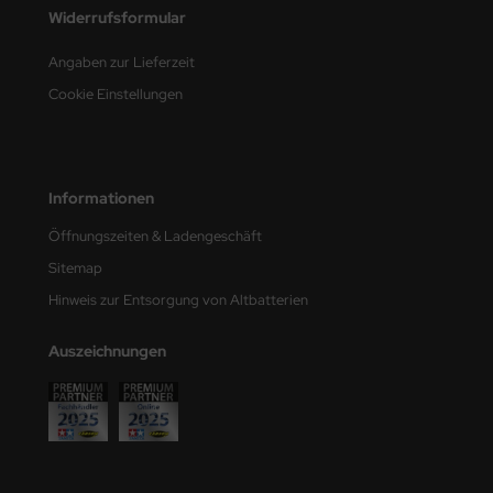
Widerrufsformular
e Field Model
Angaben zur Lieferzeit
bre Model
Cookie Einstellungen
HUMO-Kits
unkmodels
Informationen
ar Art
Öffnungszeiten & Ladengeschäft
ecial Hobby
Sitemap
Hinweis zur Entsorgung von Altbatterien
ar-Decals
Auszeichnungen
yata
kom
miya