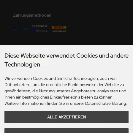
undermodel
ger Model
Zahlungsmethoden
umpeter
lejo
Versandmöglichkeiten
spid Models
Diese Webseite verwendet Cookies und andere
Technologien
ezda
Wir verwenden Cookies und ähnliche Technologien, auch von
Social Media
Drittanbietern, um die ordentliche Funktionsweise der Website zu
gewährleisten, die Nutzung unseres Angebotes zu analysieren und
Ihnen ein bestmögliches Einkaufserlebnis bieten zu können.
Weitere Informationen finden Sie in unserer Datenschutzerklärung.
ALLE AKZEPTIEREN
*Gilt für Lieferungen innerhalb Deutschlands. Lieferzeiten für andere Länder und
Informationen zur Berechnung des Liefertermins siehe hier:
Angaben zur Lieferzeit.