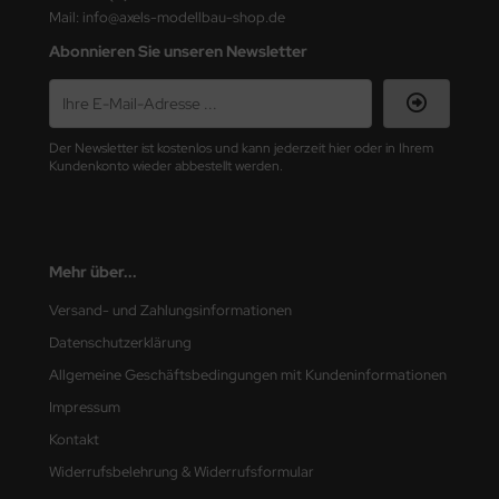
Mail: info@axels-modellbau-shop.de
nu-Beemax
Abonnieren Sie unseren Newsletter
nda-Hobby
gasus Hobbies
Der Newsletter ist kostenlos und kann jederzeit hier oder in Ihrem
Kundenkonto wieder abbestellt werden.
atz Nunu
usmodel
Mehr über...
ar Lights
Versand- und Zahlungsinformationen
ntos Model
Datenschutzerklärung
Allgemeine Geschäftsbedingungen mit Kundeninformationen
vell
Impressum
ich.Models
Kontakt
Widerrufsbelehrung & Widerrufsformular
den