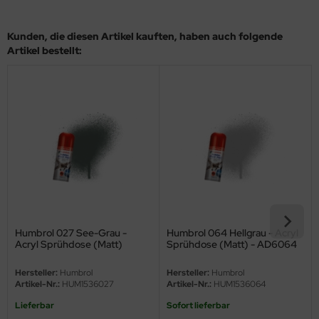
eat Wall Hobby
segawa
Kunden, die diesen Artikel kauften, haben auch folgende
Artikel bestellt:
ller
 Models
bby 2000
bby Boss
bby Craft
mbrol
Humbrol 027 See-Grau -
Humbrol 064 Hellgrau - Acryl
Acryl Sprühdose (Matt)
Sprühdose (Matt) - AD6064
LOVE KIT
Hersteller:
Humbrol
Hersteller:
Humbrol
G Models
Artikel-Nr.:
HUM1536027
Artikel-Nr.:
HUM1536064
Lieferbar
Sofort lieferbar
M