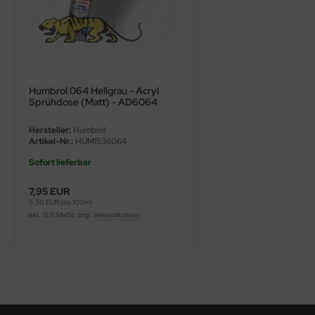
ini Model
leri
ata
Humbrol 064 Hellgrau - Acryl
Sprühdose (Matt) - AD6064
O Collections
Hersteller:
Humbrol
Artikel-Nr.:
HUM1536064
NETIC
Sofort lieferbar
tty Hawk Model
7,95 EUR
tare
5,30 EUR pro 100ml
inkl. 19 % MwSt. zzgl.
Versandkosten
ick
gic Factory
ASTER