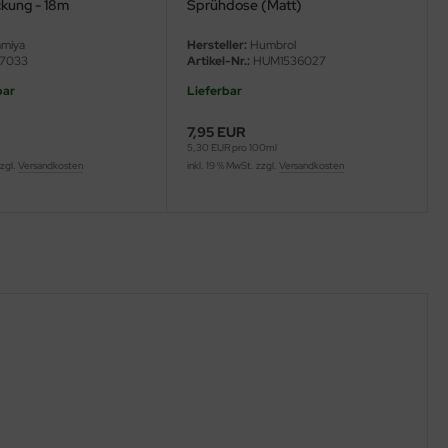
ckung - 18m
Sprühdose (Matt)
miya
Hersteller:
Humbrol
7033
Artikel-Nr.:
HUM1536027
bar
Lieferbar
7,95 EUR
5,30 EUR pro 100ml
zzgl.
Versandkosten
inkl. 19 % MwSt. zzgl.
Versandkosten