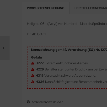
PRODUKTBESCHREIBUNG
HERSTELLER INFORM
e Field Model 1:35
rson Modelsport
bre Model - 1:35
assy Hobby
Hellgrau 064 (Acryl) von Humbrol - Matt als Sprühd
ar Art / Glow 2B 1:35
MK
Inhalt: 150 ml
nstige Hersteller
eatex
Kennzeichnung gemäß Verordnung (EG) Nr. 12
kom 1:35
s Werk
Gefahr
miya 1:35
luxe Materials
H222
Extrem entzündbares Aerosol.
H229
Behälter steht unter Druck: kann bei Erw
under Model 1:35
ODELKITS
H319
Verursacht schwere Augenreizung.
umpeter 1:35
H336
Kann Schläfrigkeit und Benommenheit ve
agon Models
ezda 1:35
uard
behör Maßstab 1:35
Artikeldatenblatt drucken
ergreen Scale Models