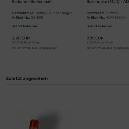
Radome - Seidenmatt
Sprühdose (Matt) - A
eat Wall Hobby
Hersteller:
Mr. Hobby / Gunze Sangyo
Hersteller:
Humbrol
segawa
Artikel-Nr.:
GSH318
Artikel-Nr.:
HUM1536034
ller
Sofort lieferbar
Sofort lieferbar
3,20 EUR
7,95 EUR
 Models
32,00 EUR pro 100ml
5,30 EUR pro 100ml
inkl. 19 % MwSt. zzgl.
Versandkosten
inkl. 19 % MwSt. zzgl.
Versandkos
bby 2000
bby Boss
bby Craft
Zuletzt angesehen
mbrol
LOVE KIT
G Models
M