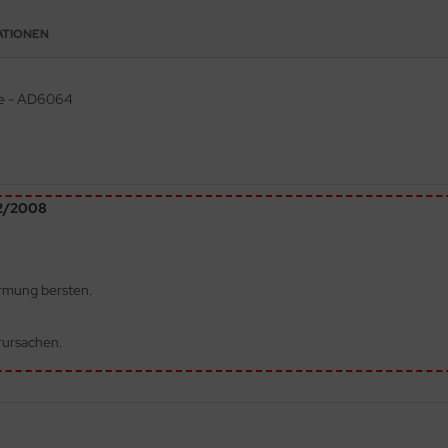
ATIONEN
ose - AD6064
72/2008
ärmung bersten.
rursachen.