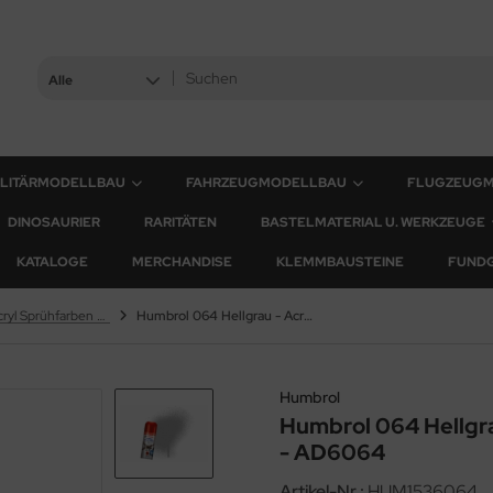
Alle
ILITÄRMODELLBAU
FAHRZEUGMODELLBAU
FLUGZEUG
DINOSAURIER
RARITÄTEN
BASTELMATERIAL U. WERKZEUGE
KATALOGE
MERCHANDISE
KLEMMBAUSTEINE
FUND
Humbrol Acryl Sprühfarben - 150ml
Humbrol 064 Hellgrau - Acryl Sprühdose (Matt) - AD6064
Humbrol
Humbrol 064 Hellgra
- AD6064
Artikel-Nr.:
HUM1536064