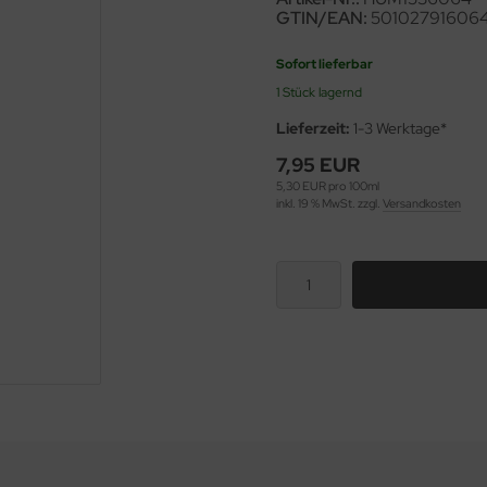
GTIN/EAN:
50102791606
Sofort lieferbar
1 Stück lagernd
Lieferzeit:
1-3 Werktage*
7,95 EUR
5,30 EUR pro 100ml
inkl. 19 % MwSt. zzgl.
Versandkosten