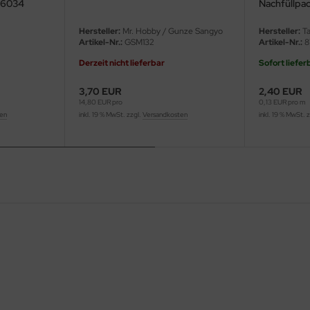
D6034
Nachfüllpa
Hersteller:
Mr. Hobby / Gunze Sangyo
Hersteller:
Ta
Artikel-Nr.:
GSM132
Artikel-Nr.:
8
Derzeit nicht lieferbar
Sofort liefer
3,70 EUR
2,40 EUR
14,80 EUR pro
0,13 EUR pro m
ten
inkl. 19 % MwSt. zzgl.
Versandkosten
inkl. 19 % MwSt. 