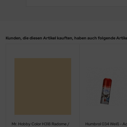
ler
yhawk
rces of Valor / Waltersons
Kunden, die diesen Artikel kauften, haben auch folgende Artikel
re Hobby
eedom Model Kits
jimi
ahleri
sPatch Models
cko Models
ow2B
Mr. Hobby Color H318 Radome /
Humbrol 034 Weiß - Ac