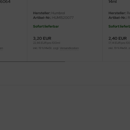
D6064
14ml
Hersteller:
Humbrol
Hersteller:
Re
Artikel-Nr.:
HUM1520077
Artikel-Nr.:
R
Sofort lieferbar
Sofort liefer
3,20 EUR
2,40 EUR
22,86 EUR pro 100ml
17,14 EUR pro 1
ten
inkl. 19 % MwSt. zzgl.
Versandkosten
inkl. 19 % MwSt. 