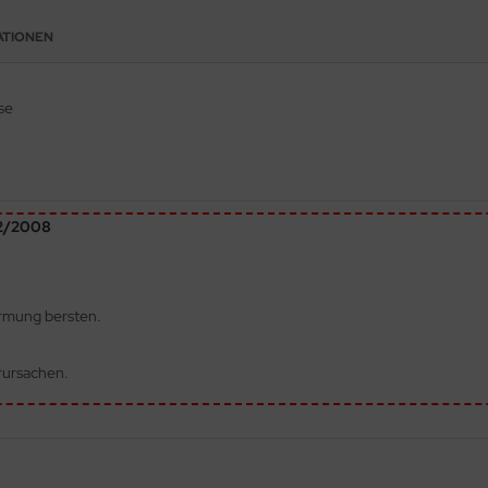
ATIONEN
se
72/2008
ärmung bersten.
rursachen.