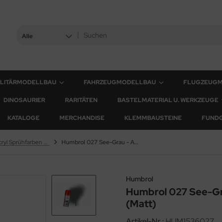
Alle
ILITÄRMODELLBAU
FAHRZEUGMODELLBAU
FLUGZEUG
DINOSAURIER
RARITÄTEN
BASTELMATERIAL U. WERKZEUGE
KATALOGE
MERCHANDISE
KLEMMBAUSTEINE
FUND
Humbrol Acryl Sprühfarben - 150ml
Humbrol 027 See-Grau - Acryl Sprühdose (Matt)
Humbrol
Humbrol 027 See-Gr
(Matt)
Artikel-Nr.:
HUM1536027