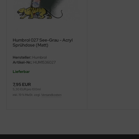
ini Model
leri
ata
Humbrol 027 See-Grau - Acryl
Sprühdose (Matt)
O Collections
Hersteller:
Humbrol
Artikel-Nr.:
HUM1536027
NETIC
Lieferbar
tty Hawk Model
7,95 EUR
tare
5,30 EUR pro 100ml
inkl. 19 % MwSt. zzgl.
Versandkosten
ick
gic Factory
ASTER