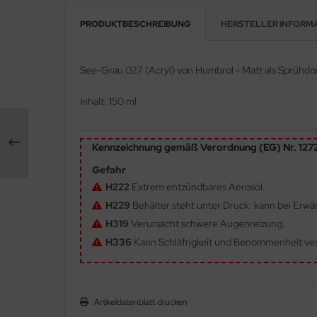
PRODUKTBESCHREIBUNG
HERSTELLER INFORM
e Field Model 1:35
rson Modelsport
bre Model - 1:35
assy Hobby
See-Grau 027 (Acryl) von Humbrol - Matt als Sprühdo
ar Art / Glow 2B 1:35
MK
Inhalt: 150 ml
nstige Hersteller
eatex
Kennzeichnung gemäß Verordnung (EG) Nr. 12
kom 1:35
s Werk
Gefahr
miya 1:35
luxe Materials
H222
Extrem entzündbares Aerosol.
H229
Behälter steht unter Druck: kann bei Erw
under Model 1:35
ODELKITS
H319
Verursacht schwere Augenreizung.
umpeter 1:35
H336
Kann Schläfrigkeit und Benommenheit ve
agon Models
ezda 1:35
uard
behör Maßstab 1:35
Artikeldatenblatt drucken
ergreen Scale Models