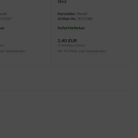
14ml
vell
Hersteller:
Revell
V32157
Artikel-Nr.:
RV32168
bar
Sofort lieferbar
2,40 EUR
00ml
17,14 EUR pro 100ml
zzgl.
Versandkosten
inkl. 19 % MwSt. zzgl.
Versandkosten