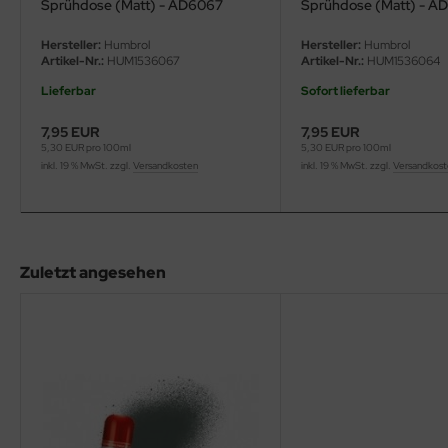
Sprühdose (Matt) - AD6067
Sprühdose (Matt) - A
eat Wall Hobby
Hersteller:
Humbrol
Hersteller:
Humbrol
segawa
Artikel-Nr.:
HUM1536067
Artikel-Nr.:
HUM1536064
ller
Lieferbar
Sofort lieferbar
7,95 EUR
7,95 EUR
 Models
5,30 EUR pro 100ml
5,30 EUR pro 100ml
inkl. 19 % MwSt. zzgl.
Versandkosten
inkl. 19 % MwSt. zzgl.
Versandkos
bby 2000
bby Boss
bby Craft
Zuletzt angesehen
mbrol
LOVE KIT
G Models
M