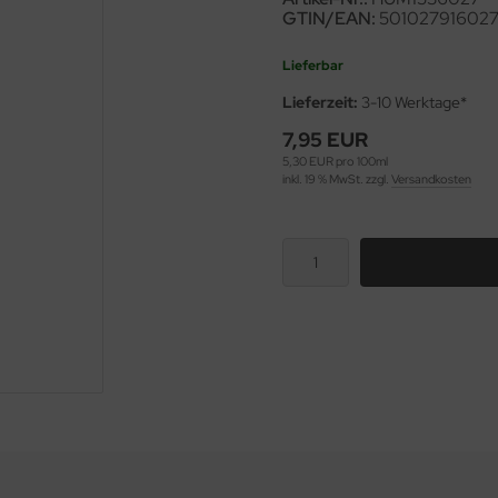
GTIN/EAN:
50102791602
Lieferbar
Lieferzeit:
3-10 Werktage*
7,95 EUR
5,30 EUR pro 100ml
inkl. 19 % MwSt. zzgl.
Versandkosten