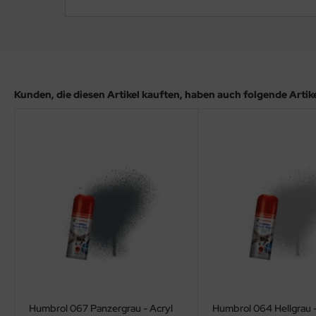
ler
yhawk
rces of Valor / Waltersons
Kunden, die diesen Artikel kauften, haben auch folgende Artikel
re Hobby
eedom Model Kits
jimi
ahleri
sPatch Models
cko Models
ow2B
Humbrol 067 Panzergrau - Acryl
Humbrol 064 Hellgrau -